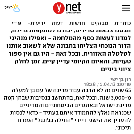
65 לישראל: גיליון הערכה
ביטחוני-מדיני
הבסנו צבאות סדירים, יכולנו למתקפות גרילה,
למדנו לעשות כסף מהמלחמה - ואפילו מנהיגי
הדור הנוכחי הצליחו בתבונה שלא לשאוב אותנו
לטלטלה האזורית. ובכל זאת - היו גם אין ספור
טעויות, והאיום הקיומי עדיין קיים. זמן לחלק
ציוני ביניים
רון בן ישי
פורסם: 15.04.13, 18:28
65 שנים זה לא הרבה עבור מדינה של עם בן למעלה
מ-3,000 שנה. ובכל זאת, בהתחשב בנסיבות שבהן קמה
מדינת ישראל ובאתגרים הביטחוניים והמדיניים
שכנראה נאלץ להתמודד איתם בעתיד - כדאי לנסות
להעריך את הישגי דיירי "הווילה בג'ונגל" המזרח
תיכוני.