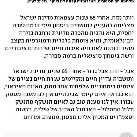
מלחמת יום הכיפורים. המגלומניה עלתה לנו ביוקר
(צילום: לע"מ)
יותר מזה. אחרי 65 שנות עצמאות מדינת ישראל
מצליחה להעניק לתושביה ביטחון פיזי ברמה טובה
יחסית, היא נהנית מהכרה מדינית נרחבת בזירה
הבינלאומית, והיא צומחת כלכלית ודמוגרפית בקצב
מהיר ונותנת לאזרחיה איכות חיים, שירותים ציבוריים
ורשת ביטחון סוציאלית ברמה סבירה.
אבל - וזהו אבל גדול - אחרי 65 שנים, מדינת ישראל
ותושביה עדיין חיים ומקיימים שגרת חיים בצילם של
איומים ביטחוניים שלפחות אחד מהם, האיום האיראני,
הוא כנראה איום קיומי שבינתיים אין לנו מענה מספק
עבורו. אין לנו מענה טוב גם לאיום הנשקף מהנשק
תלול המסלול - הארסנל האדיר של טילים, רקטות
ופצמ"רים המכוון אלינו מצפון, ממערב ומדרום.