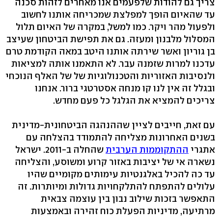
צריך גם להודות שלפעמים אנו מאחרים לזהות סכנה
עד שהאיום הופך למפלצת שמכריחה אותנו לחשוב
ולפעול מהר ויקר. כמו למשל, במקרה של האיום תלול
המסלול מלבנון ומעזה. גם את תפישת הביטחון שעיצב
בן גוריון ואשר שירתה אותנו היטב במאה הקודמת טרם
עדכנו למרות שזמנה עבר. לא התאמנו אותה למציאות
ולנסיבות האזוריות והטכנולוגיות של של האלף הנוכחי
ובגלל זה אין לנו קו מנחה אסטרטגי ברור. אנחנו
צריכים להמציא את הגלגל כל פעם מחדש.
עם זאת, חייבים לציין שההנהגה הביטחונית-מדינית
בשנים האחרונות מצליחה להתמודד בהצלחה עם
אתגרי
ההתקוממות הערבית
שהחלה ב-2011. ישראל
נשארה אי של יציבות באזור קרוע ומשוסע, והצליחה
עד כה להכיל באלגנטיות עימותים מקומיים שהיו
עלולים להתפתח להתלקחויות גדולות ומיותרות. זה
התאפשר בזכות שילוב נבון בין עוצמה צבאית
מרתיעה, מדיניות הפעלת כוח זהירה ובאמצעות