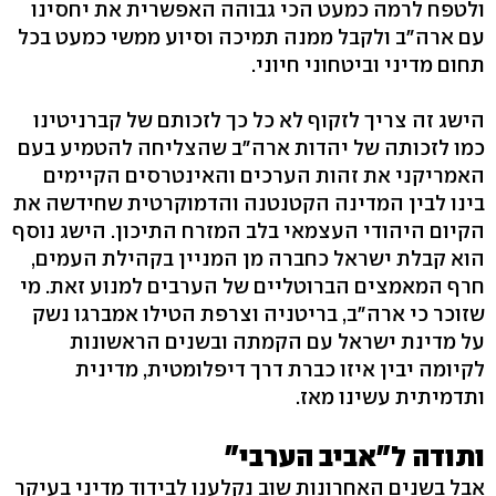
ולטפח לרמה כמעט הכי גבוהה האפשרית את יחסינו
עם ארה"ב ולקבל ממנה תמיכה וסיוע ממשי כמעט בכל
תחום מדיני וביטחוני חיוני.
הישג זה צריך לזקוף לא כל כך לזכותם של קברניטינו
כמו לזכותה של יהדות ארה"ב שהצליחה להטמיע בעם
האמריקני את זהות הערכים והאינטרסים הקיימים
בינו לבין המדינה הקטנטנה והדמוקרטית שחידשה את
הקיום היהודי העצמאי בלב המזרח התיכון. הישג נוסף
הוא קבלת ישראל כחברה מן המניין בקהילת העמים,
חרף המאמצים הברוטליים של הערבים למנוע זאת. מי
שזוכר כי ארה"ב, בריטניה וצרפת הטילו אמברגו נשק
על מדינת ישראל עם הקמתה ובשנים הראשונות
לקיומה יבין איזו כברת דרך דיפלומטית, מדינית
ותדמיתית עשינו מאז.
ותודה ל"אביב הערבי"
אבל בשנים האחרונות שוב נקלענו לבידוד מדיני בעיקר