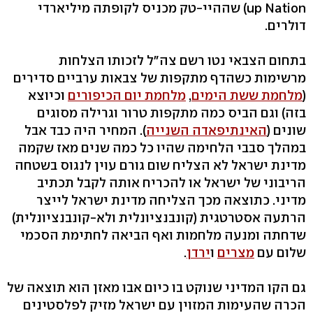
up Nation) שההיי-טק מכניס לקופתה מיליארדי
דולרים.
בתחום הצבאי נטו רשם צה"ל לזכותו הצלחות
מרשימות כשהדף מתקפות של צבאות ערביים סדירים
(
מלחמת ששת הימים
,
מלחמת יום הכיפורים
וכיוצא
בזה) וגם הביס כמה מתקפות טרור וגרילה מסוגים
שונים (
האינתיפאדה השנייה
). המחיר היה כבד אבל
במהלך סבבי הלחימה שהיו כל כמה שנים מאז שקמה
מדינת ישראל לא הצליח שום גורם עוין לנגוס בשטחה
הריבוני של ישראל או להכריח אותה לקבל תכתיב
מדיני. כתוצאה מכך הצליחה מדינת ישראל לייצר
הרתעה אסטרטגית (קונבנציונלית ולא-קונבנציונלית)
שדחתה ומנעה מלחמות ואף הביאה לחתימת הסכמי
שלום עם
מצרים
ו
ירדן
.
גם הקו המדיני שנוקט בו כיום אבו מאזן הוא תוצאה של
הכרה שהעימות המזוין עם ישראל מזיק לפלסטינים