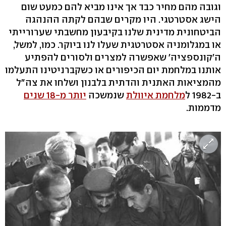
וגובה מהם מחיר כבד אך אינו מביא להם כמעט שום
הישג אסטרטגי. היו מקרים שבהם לקתה ההנהגה
הביטחונית מדינית שלנו בקיבעון מחשבתי שערורייתי
או במגלומניה אסטרטגית שעלו לנו ביוקר. כמו, למשל,
ה'קונספציה' שאפשרה למצרים ולסורים להפתיע
אותנו במלחמת יום הכיפורים או כשקברניטינו התעלמו
מהמציאות האתנית והדתית בלבנון ושלחו את צה"ל
ב-1982 ל
מלחמת איוולת
שנמשכה
יותר מ-18 שנים
מדממות.