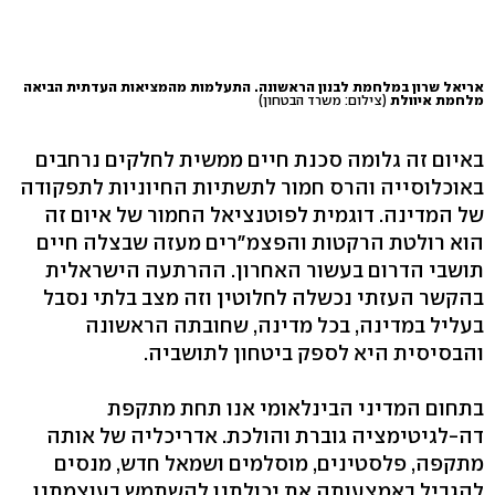
אריאל שרון במלחמת לבנון הראשונה. התעלמות מהמציאות העדתית הביאה
מלחמת איוולת
(צילום: משרד הבטחון)
באיום זה גלומה סכנת חיים ממשית לחלקים נרחבים
באוכלוסייה והרס חמור לתשתיות החיוניות לתפקודה
של המדינה. דוגמית לפוטנציאל החמור של איום זה
הוא רולטת הרקטות והפצמ"רים מעזה שבצלה חיים
תושבי הדרום בעשור האחרון. ההרתעה הישראלית
בהקשר העזתי נכשלה לחלוטין וזה מצב בלתי נסבל
בעליל במדינה, בכל מדינה, שחובתה הראשונה
והבסיסית היא לספק ביטחון לתושביה.
בתחום המדיני הבינלאומי אנו תחת מתקפת
דה-לגיטימציה גוברת והולכת. אדריכליה של אותה
מתקפה, פלסטינים, מוסלמים ושמאל חדש, מנסים
להגביל באמצעותה את יכולתנו להשתמש בעוצמתנו