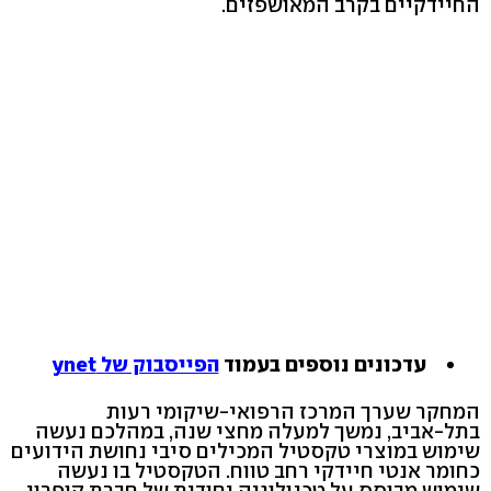
החיידקיים בקרב המאושפזים.
עדכונים נוספים בעמוד
הפייסבוק של ynet
המחקר שערך המרכז הרפואי-שיקומי רעות
בתל-אביב, נמשך למעלה מחצי שנה, במהלכם נעשה
שימוש במוצרי טקסטיל המכילים סיבי נחושת הידועים
כחומר אנטי חיידקי רחב טווח. הטקסטיל בו נעשה
שימוש מבוסס על טכנולוגיה יחודית של חברת קופרון