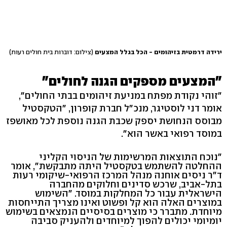
ירידה דרמטית בזיהומים - הכל בגלל המצעים
(צילום: דוברות בית חולים רעות)
"המצעים מספקים הגנה לחולים"
"זוהי נקודת מפתח במניעת זיהומים בבתי החולים",
אומר דני לוסטיגר, מנכ"ל חברת קופרון, "הטקסטיל
מבוסס הנחושת יספק שכבת הגנה נוספת לכל מאושפז
במוסד רפואי באשר הוא".
"נוכח התוצאות המרשימות של הניסוי הקליני
ההחלטה להשתמש בטקסטיל היתה מתבקשת", אומר
ד"ר ניסים אוחנה מנהל המרכז הרפואי-שיקומי רעות
בתל-אביב, שרכש סדינים וחלוקים מהחברה
הישראלית עבור כל המחלקות במוסד. "השימוש
במוצרים האלה הוא קל ופשוט ואינו מצריך התייחסות
מיוחדת. מתברר כי מוצרים בסיסיים הנמצאים בשימוש
יומיומי יכולים להפוך למיוחדים ולהעניק סביבה