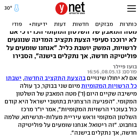
הרשויות מאיימות: שינוי
תקציב או שביתה מיום ב'
מטה המאבק של השלטון המקומי הכריז כי אם
לא ירוככו סעיפי הצעת תקציב המדינה שנוגעים
לרשויות, המשק יושבת כליל. "אנחנו שומעים על
פוליטיקה חדשה, אך נתקלים בישנה", הסבירו
בועז פיילר
פורסם: 08.05.13, 16:56
אם לא יחולו שינויים
בהצעת התקציב החדשה
,
ישבתו
כל הרשויות המקומיות
מיום שני בבוקר, כך עולה
מישיבה שקיים היום (ד') מטה המאבק של השלטון
המקומי. "הפגיעה הרצחנית בתושבי ישראל היא קודם
כול בעוכרי הרשויות המקומיות", אמר יו"ר מרכז
השלטון המקומי וראש עיריית מעלות-תרשיחא, שלמה
בוחבוט. "זה ריטואל. אנחנו שומעים על פוליטיקה
חדשה, אך נתקלים בישנה".