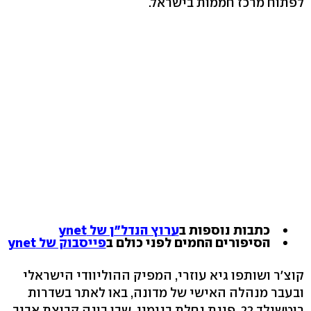
לפתוח מרכז חממות בישראל.
כתבות נוספות ב
ערוץ הנדל"ן של ynet
הסיפורים החמים לפני כולם ב
פייסבוק של ynet
קוצ'ר ושותפו גיא עוזרי, המפיק ההוליוודי הישראלי
ובעבר מנהלה האישי של מדונה, באו לאתר בשדרות
רוטשילד ‭,22‬ פינת נחלת בנימין, שבו בונה קבוצת אביב