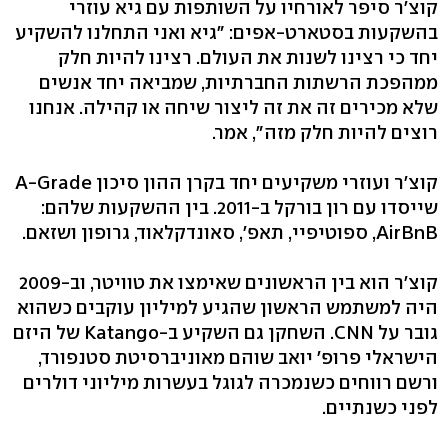
קוצ'ר סיפר לאורחיו על השותפות עם גיא עוזרי
בהשקעות בסטארט-אפים: "גיא ואני התחלנו להשקיע
יחד כי רצינו לשנות את העולם. רצינו להיות חלק
ממהפכת הרשתות החברתיות, שמביאה יחד אנשים
שלא מכירים זה את זה ליצור שיחה או קהילה. אנחנו
רוצים להיות חלק מזה", אמר.‬
שייסדו עם רון בורקל ב-‭.2011‬ בין ההשקעות שלהם:
‭,AirBnB‬ ספוטיפיי, ‭ ,'פאת‬סאונדקלאוד, גרופון ושזאם.
קוצ'ר הוא בין הראשונים שאימצו את טוויטר, וב-2009
היה למשתמש הראשון שהגיע למיליון עוקבים כשהוא
גובר על ‭.CNN‬ השחקן גם השקיע ב-Katango של היזם
הישראלי פרופ' יואב שוהם מאוניברסיטת סטנפורד,
ורשם רווחים כשנמכרה לגוגל בעשרות מיליוני דולרים
לפני כשנתיים.