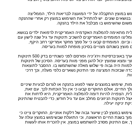
ש במוצץ התקבלה על ידי המועצה לבריאות הילד, הממליצה
בנושאים שונים. יש להתחיל את השימוש במוצץ רק אחרי שההנקה
משום שהשימוש בו מבלבל את הילד בהנקה.
ת מתאימה להמלצת האקדמיה האמריקנית לרפואת ילדים בנושא.
ובמבר 2005 המליצו המומחים האמריקנים להשכיב תינוקות עד גיל שנה לישון עם
וביום. המומחים קבעו כי על סמך מחקר אמריקני רחב היקף,
 מוצץ בשנתם מצויים בסיכון מופחת למוות בעריסה.
בנוסף, מחקר שנערך באוניברסיטת וירג'יניה ופורסם לפני כשנתיים בדק 500 תינוקות
י ומצא שמוצץ יכול להגן מפני מוות בעריסה. הסיכון של תינוקות
למוות היה גבוה פי שלוש מאלה שהשתמשו בו. ההסבר לתוצאות
דה שבזכות המציצה פני התינוק נשארים כלפי מעלה, וכך דרכי
ות.
מות, שימוש במוצצים עשוי לפגוע בהנקה או לגרום לבעיות שיניים
ך החיים, אולם החוקרים קבעו כי אין כל הוכחות לכך. עם זאת,
ת, הצפויה להיות דומה להמלצה האמריקנית, היא לדחות את
ל תינוקות הניזונים מחלב אם עד גיל חודש, כדי להבטיח שהתינוק
קת יניקה יעילה.
מוש במוצץ לבין שיעור גבוה של דלקות אוזניים, החוקרים ציינו כי
נמוך בשנת החיים הראשונה, וכי התועלת שבשימוש במוצץ עולה על
 כך, אם התינוק מסרב להשתמש במוצץ, אין להכריח אותו לעשות