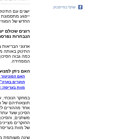
שתף בפייסבוק
ישנים עם התינו
ייפגע מתסמונת 
החדש של המגזין הר
רוצים שכולם י
הנבחרות נפרסם
ארגוני הבריאות 
התינוק באותה מי
כמה גבוה הסיכון 
המפחידה.
האם ניתן למנוע
האם המוניטור 
חוקרים בארה"ב
מוות בעריסה: א
במחקר הנוכחי, ש
תוצאותיהם של ח
אחד מההורים לא 
הסיכון שעד עתה 
משתנים, והסיכון
החוקרים מציינים כי 
של מוות בעריסה 
שינה משותפת מוג