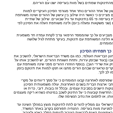
שון של אחד ההורים נותר אחד מגורמי הסיכון העיקריים למוות
 מציינים כי כאשר היה שילוב בין עישון של ההורים ושינה משותפת
עלה הסיכון למוות בעריסה פי 65 בתינוקות עד גיל שבועיים. שילוב של שתיית
(שני משקאות ומעלה ביום) ולינה משותפת העלה את הסיכון לפי
מצביעים על כך שהממסד הרפואי צריך לקחת עמדה חד משמעית
א הלינה המשותפת עם תינוקות, בעיקר מתחת לגיל שלושה
המומחים.
כך תפחיתו הסיכון
גון הבריאות העולמי, כמו גם משרד הבריאות הישראלי, להשכיב את
 גבו (בעוד שבזמן עירות, ותחת השגחת ההורים, יש להשכיב אותו על
 את שרירי הגב). בנוסף הוזהרו ההורים מפני שינה משותפת עם
רים טראגיים שבהם הורים מחצו או חנקו למוות את תינוקם בזמן
 לב לכך.
פורסמו לאחרונה קבעו המומחים כי על סמך דיווחים על מקרי
בי ארצות הברית בשנים האחרונות, עולה משמעותית הסיכון
קות הישנים בסביבת עצמים, ובכלל זה בובות, דובי, כרית או
 החדשות קובעות כי על התינוק לשכב במיטתו כשהיא ריקה מעצמים
ותו, או לחסום את נתיב הנשימה שלו.
ישראלי גם ממליץ להורים לתת לתינוקות מוצץ במהלך השינה עד
 למניעת מוות בעריסה. ההנחיה תפורסם בקרוב באתר המשרד,
באמצעות האגף לבריאות הציבור לטיפות החלב בארץ ולציבור