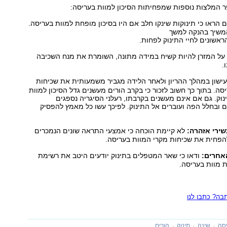
ר המלצות נוספות שמפחיתות הסיכון למוות בעריסה:
הראו כי תינוקות שינקו חלב אם היו בסיכון מופחת למוות בעריסה.
משיך בהנקה למשך
אשונים לחיי התינוק לפחות.
ל המזרן להיות קשיח במידה מתונה, השומרת את מנח השכיבה
.
ישון במהלך ההריון ולאחר הלידה מגביר משמעותית את שכיחות
סה. בתוך כך חשוב לזכור כי בקרב הורים מעשנים גדל הסיכון למוות
וק. גם אם אינם מעשנים בקרבתו, רעלני הסיגריה נספגים
 ובחלל הפה ועוברים אל התינוק. לפיכך עשו כל מאמץ להפסיק
ירי אזהרה:
לא קיימת הוכחה כי אמצעי התראה שונים הנמכרים
הפחית את שכיחות מקרי המוות בעריסה.
אחרים:
ודאו כי שאר המטפלים בתינוק יודעים היטב את רשימת
 מוות בעריסה.
ה? כתבו לנו
יסה
שינה
תינוק
הורים