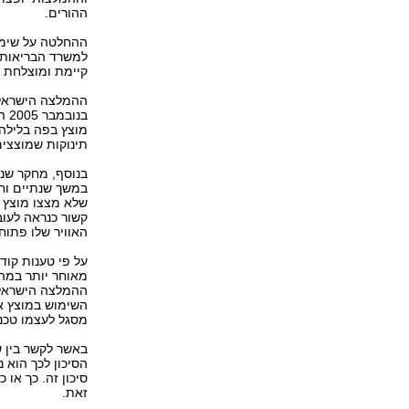
ההורים.
ההחלטה על שימו
למשרד הבריאות 
קיימת ומוצלחת 
ההמלצה הישראלי
בנ
מוצץ בפה בלילה 
תינוקות שמוצצים
במשך שנתיים וחצ
שלא מצצו מוצץ 
קשור כנראה לעוב
האוויר שלו פתוח
על פי טענות קוד
מאוחר יותר במהל
ההמלצה הישראלי
השימוש במוצץ אצ
מסגל לעצמו טכני
באשר לקשר בין שי
הסיכון לכך הוא 
סיכון זה. כך או
זאת.