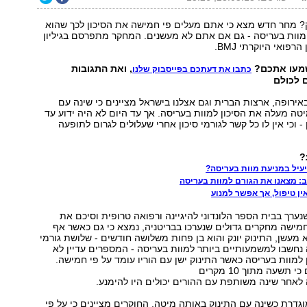
ק? מחר חדש מצא כי אתם מעלים פי חמישה את הסיכון לכך שהוא
מוות בעריסה - גם אם אתם לא מעשנים. המחקר מתפרסם בגיליון
פואי היוקרתי BMJ.
שמעו אתכם?
, ואת התגובות
כתבו את דעתכם בפייסבוק שלנו
 לכולם
באירופה, ארצות הברית וגם אצלנו בישראל מציינים כי שינה עם
טה מעלה את הסיכון למוות בעריסה. אך עד היום לא היה ידוע עד
- וכי אין לו כל קשר לגורמי סיכון אחרי שעלולים לגרום לתופעה
?
יעיל במניעת מוות בעריסה?
: מצאנו את הגורם למוות בעריסה
ין טיפול, אך אפשר למנוע
נערך בבית הספר הלונדוני להיגיינה ורפואה טרופית וסיכם את
מישה מחקרים גדולים שנערכו בבריטניה, נמצא כי גם כאשר אף
מעשן, התינוק יונק והוא בן פחות משלושה חודשים - שלושת גורמי
נחשבו למשמעותיים ביותר למוות בעריסה - המספרים עדיין לא
 למוות בעריסה כאשר התינוק ישן עם הוריו עומד על פי חמישה.
תשעה מתוך 10 מקרים
לאחר שינה משותפת עם ההורים יכולים היו להימנע.
דרת כשינה עם התינוק באותה מיטה. החוקרים מציינים כי על פי