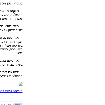
בנוסף, ישנן מספ
הנקה:
מחקרים 
ההמלצה היא לה
ששת החודשים הר
מזרן מתאים:
ע
של התינוק על גבו
אל תעשנו:
הע
מקרי המוות בערי
בעריסה אצל התינ
בשיערכם, בבגדים
לעשן.
אין טעם במכש
בשוק מצליחים ל
ידעו גם את ה
ההמלצות למניעת
מצאתם טעות בכתב
תגיות:
מוות בער