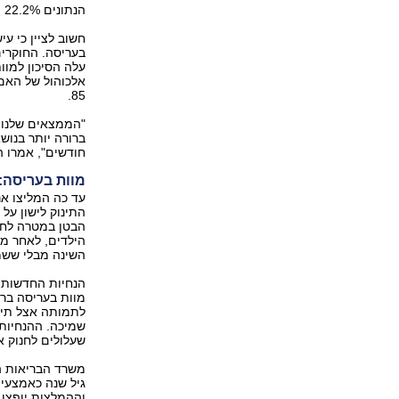
הנתונים 22.2% מהתינוקות שמתים בשל מוות בעריסה ישנו עם הוריהם.
חשוב לציין כי עי
בעריסה. החוקרים
אלכוהול של האם 
85.
"הממצאים שלנו 
ברורה יותר בנוש
חודשים", אמרו 
מוות בעריסה: 
עד כה המליצו אר
התינוק לישון על
הבטן במטרה לחזק
הילדים, לאחר מק
השינה מבלי ששמו
הנחיות החדשות ש
מוות בעריסה ברח
לתמותה אצל תינו
שמיכה. ההנחיות
שעלולים לחנוק א
משרד הבריאות ה
גיל שנה כאמצעי
וההמלצות יופצו 