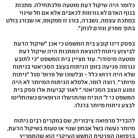
כלומר היה שיקול דעת מוטעה מלכתחילה. מתכות
בגוף האדם לא גורמות לכאבים אלא אם חל שינוי
במתכת עצמה, נשברה, בורג זז ממקומו, או שבורג בולט
בתוך מפרק וגורם לנזק".
בפסק דינו קובע בית המשפט כי אכן "שיקול הדעת
לביצוע ניתוח להוצאת המתכות היה שיקול דעת
מוטעה מיסודו". עוד מציין בית המשפט "כי לתובע
נגרמה פגיעה בזמן הניתוח בעצב הסכיאטי בניתוח
שלא היה דרוש כלל - ובלשונו של פרופ' סגל "ניתוח
מיותר". רוצה לומר, אלמלא הניתוח המיותר לא היה
נפגע העצב הסכיאטי." לאור קביעות אלו פסק בית
המשפט כי ל' הוכיח שהתרשלו הרופאים כשהחליטו
לבצע ניתוח מיותר ברגלו.
להבדיל מרפואה ציבורית, שם במקרים רבים ניתוח
מיותר נעשה בשל אבחון שגוי או טעות בשיקול הדעת,
ברפואה הפרטית החשש העיקרי הוא שהתמריץ