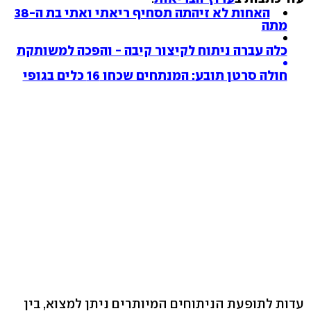
האחות לא זיהתה תסחיף ריאתי ואתי בת ה-38
מתה
כלה עברה ניתוח לקיצור קיבה - והפכה למשותקת
חולה סרטן תובע: המנתחים שכחו 16 כלים בגופי
עדות לתופעת הניתוחים המיותרים ניתן למצוא, בין