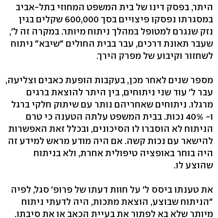
היתר, בפסק דינו של בית המשפט המחוזי בתל-אביב
במסגרתו נפסקו פיצויים בסך 600,000 שקלים בגין
נזק שנגרם למטופל במהלך ניתוח מיותר. במקרה זה ל',
שעבר תאונת דרכים, עבר בבית החולים "שיבא" ניתוח
לשחזור וקיבוע של מפרק הירך.
מספר שנים לאחר מכן, בעקבות הופעת כאבים וצליעה,
עבר ל' עוד שני ניתוחים, בין היתר להוצאת ברגים
מרגלו. ניתוחים שאחריהם נותר עם שיתוק חלקי ברגל
ו- 40% נכות. בבית המשפט עלתה הטענה כי טרם
הניתוח לא הוסברו לו הסיכונים, ובכלל זאת האפשרות
להישאר עם נכות קשה. אם היה מודע מראש למידע זה
היה בוחר באופציה טיפולית אחרת, ולא בניתוח
שהוצע לו.
את טענתו ביסס ל' על חוות דעתו של פרופ' סגל, לפיה
"הניתוח שבוצע, הוצאת מתכות, היה לדעתי ניתוח
מיותר שלא בא לפתור את בעיית הכאב או את סיבתו.