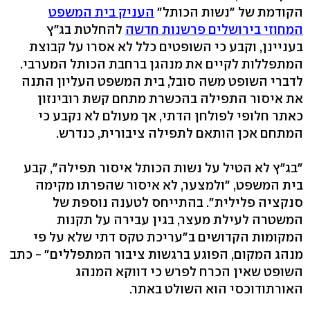
הקודמת של "נשות הכותל"
העניק בית המשפט
המחוזי בירושלים פרשנות חדשה
להחלטת בג"ץ
בעניינן, וקבע כי השופטים כלל לא אסרו על קבוצת
המתפללות לקיים את מנהגן ברחבת הכותל המערבי.
לדברי השופט משה סובל, בית המשפט העליון התנה
את איסור התפילה בהכשרת מתחם קשת רובינזון
כאתר חלופי לפולחן הדתי, אך מעולם לא נקבע כי
המתחם אכן הותאם לתפילה ציבורית, כנדרש.
"בג"ץ לא הטיל על נשות הכותל איסור תפילה", קבע
בית המשפט, "ולמצער, לא איסור שהפרתו מקימה
סנקציה פלילית". בהתייחס לטענה נוספת של
המשטרה לעילת מעצר, בגין עבירה על תקנות
המקומות הקדושים ב"עריכת טקס דתי שלא על פי
מנהג המקום, הפוגע ברגשות ציבור המתפללים" - כתב
השופט שאין הכרח לפרש כי דווקא המנהג
האורתודוכסי הוא השולט באתר.