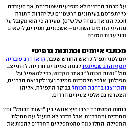
על מכתב הרבנים לא מופיעים שמותיהם, אך העובדה
כי יתפרסם בעיתונים הרשמיים של יהדות התורה
(וככל הנראה גם זה של ש"ס), מעידה כי הוא מקובל על
מנהיגי הזרמים השונים – אשכנזים, חסידים, ליטאים
ובני עדות המזרח.
מכתבי איומים וכתובות גרפיטי
יום לפני תפילת ראש החודש שעבר,
קראו הרב עובדיה
יוסף והרב שטיינמן
לבנות סמינרים חרדיות להתייצב
מול "נשות הכותל" באתר הקדוש, כדי להאפיל על
תפילתן. אלפי תלמידות סמינר נענו לקריאת הרבנים,
ו
התייצבו ברחבת הכותל
בבוקר התפילה. אליהן
הצטרפו גם אלפי צעירים חרדים.
כוחות המשטרה יצרו חיץ אנושי בין "נשות הכותל" ובין
החרדים והחרדיות, אבל הדבר לא הועיל. עם תחילת
התפילה, החלו כמה מהמתפללים החרדים להכות את