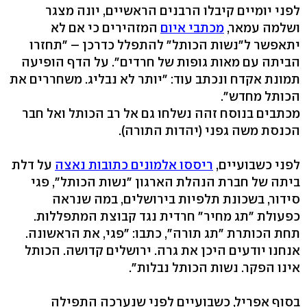
לפני יומיים קיבלו הרבנים הראשיים, יונה מצגר
ושלמה עמאר,
מכתבי איום
המזהירים כי אם לא
יתאפשר ל"נשות הכותל" להתפלל כדרכן – "תחזרו
הביתה עם מאות גופות של חרדים". על הדף הופיעה
תמונת אקדח ונכתב עוד: "יותר לא נבליג. משחררים את
הכותל מחדש".
מכתבים בנוסח זהה נשלחו גם אל רב הכותל ואל חבר
הכנסת משה גפני (יהדות התורה).
לפני כשבועיים,
ריססו אלמונים כתובות נאצה
על דלת
ביתה של חברת הנהלת הארגון "נשות הכותל", פגי
סידור, בשכונת תלפיות בירושלים, במה שנראה
כפעולת "תג מחיר" חרדית נגד קבוצת המתפללות.
תחת הכותרת "תג תורה", כתבו: "פגי, את הראשונה.
אנחנו יודעים היכן את גרה. ירושלים קדושה. הכותל
אינו הפקר. נשות הכותל נבלות".
בסוף אפריל, כשבועיים לפני שנערכה התפילה