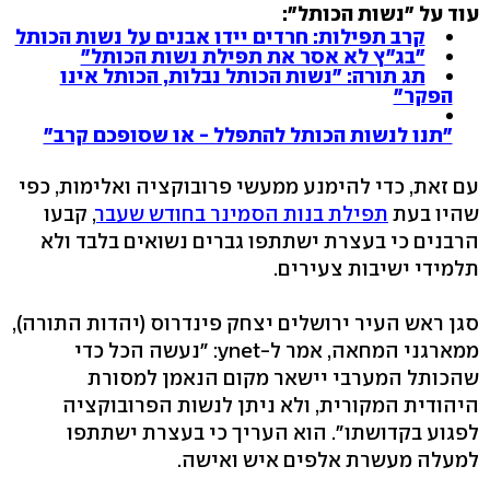
עוד על "נשות הכותל":
קרב תפילות: חרדים יידו אבנים על נשות הכותל
"בג"ץ לא אסר את תפילת נשות הכותל"
תג תורה: "נשות הכותל נבלות, הכותל אינו
הפקר"
"תנו לנשות הכותל להתפלל - או שסופכם קרב"
עם זאת, כדי להימנע ממעשי פרובוקציה ואלימות, כפי
שהיו בעת
תפילת בנות הסמינר בחודש שעבר
, קבעו
הרבנים כי בעצרת ישתתפו גברים נשואים בלבד ולא
תלמידי ישיבות צעירים.
סגן ראש העיר ירושלים יצחק פינדרוס (יהדות התורה),
ממארגני המחאה, אמר ל-ynet: "נעשה הכל כדי
שהכותל המערבי יישאר מקום הנאמן למסורת
היהודית המקורית, ולא ניתן לנשות הפרובוקציה
לפגוע בקדושתו". הוא העריך כי בעצרת ישתתפו
למעלה מעשרת אלפים איש ואישה.