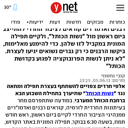
רבנים: להפגין גם החודש נגד
נשות הכותל
רבנים ואדמו"רים קוראים לציבור החרדי להתייצב
ביום ראשון מול "נשות הכותל", ולקיים תפילה
המונית במקביל לזו שלהן. כדי להימנע מאלימות,
ביקשו הרבנים כי רק גברים נשואים יגיעו לעצרת.
"לא ניתן לנשות הפרובוקציה לפגוע בקדושת
הכותל"
קובי נחשוני
פורסם: 05.06.13, 23:25
אלפי חרדים צפויים להשתתף בעצרת תפילה ומחאה
נגד "
נשות הכותל
" שתיערך בתחילת השבוע הבא
ברחבת הכותל המערבי
. במודעה שתתפרסם מחר
בעיתונות החרדית לזרמיה, קוראים רבנים ואדמו"רים
ממנהיגי הציבור החרדי לקיים ביום ראשון, ראש חודש
תמוז, בשעה 6:30 בבוקר, תפילה המונית באתר הקדוש,