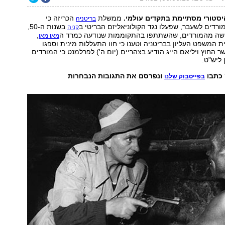
סטורי מסתיימת בתקדים עולמי.
ממשלת
הכריזה כי
בריטניה
רדים לשעבר, שפעלו נגד הקולוניאליזם הבריטי ב
בשנות ה-50,
קניה
מישה מהמורדים, שהשתתפו בהתקוממות שנודעה כמרד ה
,
מאו מאו
ת המשפט העליון בבריטניה וטענו כי חוו התעללות מינית וספגו
ר החוץ ויליאם הייג הודיע בצהריים (יום ה') לפרלמנט כי המורדים
כתבו
ונפרסם את התגובות הנבחרות
בפייסבוק שלנו