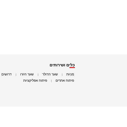
כלים ושירותים
מניות
שער הדולר
שער היורו
דרושים
|
|
|
|
פיתוח אתרים
פיתוח אפליקציות
|
|