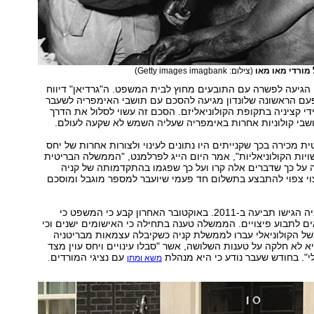
מורדי מאו מאו
(צילום: Getty images imagbank)
הגיעה לפשרה עם התובעים מחוץ לבית המשפט. ה"גרדיאן" דיווח
פעם הראשונה שלונדון מגיעה להסכם עם תושבי האימפריה לשעבר
די קציניה בתקופת הקולוניאליזם. הסכם זה עשוי לסלול את הדרך
שבי קולוניות אחרות באימפריה שעליה השמש לא שקעה לעולם.
 מכירה בכך שקנייתים היו נתונים לעינוי ולצורות אחרות של יחס
שויות הקולוניאליות", אמר היום הייג לפרלמנט, "הממשלה הבריטית
 על כך שדברים אלה קרו ועל כך שפגמו בהתקדמותה של קניה
וי צפוי להתבצע בתשלום חד פעמי שיועבר למספר מוגבל ומוסכם
חמישה אזרחי קניה הגישו תביעה ב-2011. באוקטובר האחרון קבע כי המשפט כי
 לתבוע פיצויים. הממשלה טענה בתחילה כי האישומים ישנים וכי
של הקולוניאלי עברו לממשלת קניה כשקיבלה עצמאות מבריטניה
ולם היא לא חלקה על טענות השלושה, אשר "סבלו עינויים ויחס עוין מצד
י". בחודש שעבר נודע כי היא מנהלת
עם נציגי המורדים.
משא ומתן