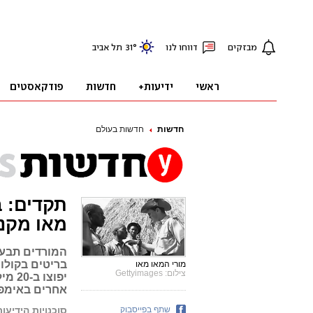
חדשות
חדשות בעולם
תקדים: ב
מאו מקנ
המורדים תבעו 
בריטים בקולונ
מורי המאו מאו
צילום: Gettyimages
יפוצ
אחרים באימפ
שתף בפייסבוק
סוכנויות הידיעות