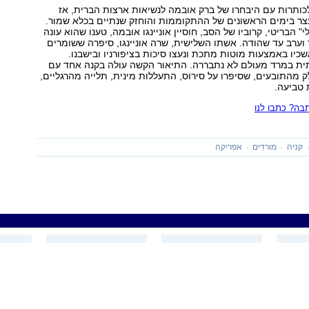
ותרות עם היבחרו של ברק אובמה לנשיאות ארצות הברית, אז
צר בימים הראשונים של ההתקוממות והוחזק שנתיים בכלא שמור.
לי" הבריטי, קרוביו של הסב, חוסיין אוניינגו אובמה, טענו שהוא עונה
 וערב עד שהודה. אשתו השלישית, שרה אוניינגו, סיפרה ששומרים
שכיו באמצעות מוטות מתכת ונעצו סיכות בציפורניו ובישבנו.
ית במרד מעולם לא נתבררה. התיאור הקשה עולה בקנה אחד עם
 מהתובעים, שסיפרו על סירוס, התעללות מינית, תלייה מהרגליים,
 טביעה.
ה? כתבו לנו
קניה
מורדים
אפריקה