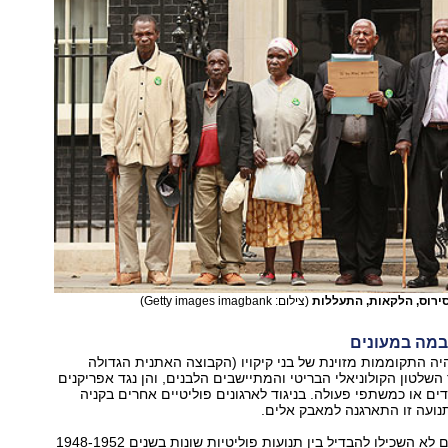
ירוס, הלקאות, התעללות
(צילום: Getty images imagbank)
במה במעונים
ה התקוממות מזוינת של בני קיקויו (הקבוצה האתנית הגדולה
 השלטון הקולוניאלי הבריטי והמתיישבים הלבנים, והן נגד אפריקנים
ים או כמשתפי פעולה. בניגוד לארגונים פוליטיים אחרים בקניה
נועה זו התארגנה למאבק אלים.
עם זאת, הבריטים לא השכילו להבדיל בין תנועות פוליטיות שונות בשנים 1948-1952