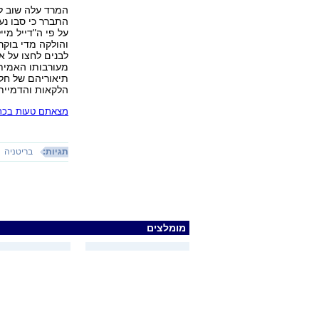
המרד עלה שוב לכ
התברר כי סבו נע
על פי ה"דייל מיי
והולקה מדי בוקר
לבנים לחצו על א
מעורבותו האמית
תיאוריהם של חלק
הלקאות והדמיית
מצאתם טעות בכתב
תגיות:
בריטניה
מומלצים