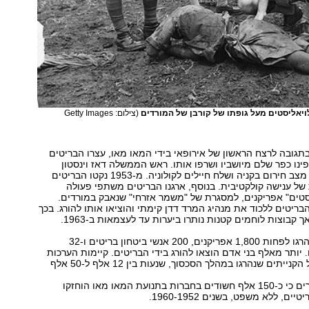
ויאליסטים מעל גופתו של קורבן של המורדים
(צילום: Getty Images
ובמבר 1952, בתגובה לרצח הראשון של אירופאי בידי המאו מאו, עצרו הבריטים
דם, פינו כפר שלם מיושביו ושרפו אותו. ראש הממשלה דאז וינסטון
צ'רצ'יל הכריז על מצב חירום בקניה ושלח חיילים לקולוניה. מ-1953 נקטו הבריטים
של ענישה קולקטיבית. בנוסף, ארגנו הבריטים משתפי פעולה
סטים" אפריקנים, למסגרת של "משמר אזרחי" שנאבק במורדים.
ליחו הבריטים ללכוד את מנהיג המרד דדן קימתי והוציאו אותו להורג. בכך
 קבוצות לוחמים קטנות נותרו ביערות עד לעצמאות ב-1963.
אנשי המאו מאו הרגו לפחות 1,800 אפריקנים, 200 אנשי ביטחון בריטים ו-32
 יותר מאלף בני אדם הוצאו להורג בידי הבריטים. קיימות הערכות
שונות לגבי סך כל הקנייתים שנהרגו במהלך הסכסוך, שנעות בין 12 אלף ל-50 אלף
היסטוריונים סבורים כי כ-150 אלף חשודים בחברות בתנועת המאו מאו הוחזקו
ם, ללא משפט, בשנים 1960-1952.