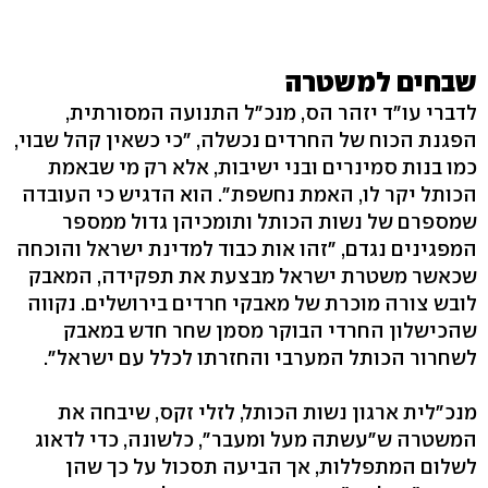
שבחים למשטרה
לדברי עו"ד יזהר הס, מנכ"ל התנועה המסורתית,
הפגנת הכוח של החרדים נכשלה, "כי כשאין קהל שבוי,
כמו בנות סמינרים ובני ישיבות, אלא רק מי שבאמת
הכותל יקר לו, האמת נחשפת". הוא הדגיש כי העובדה
שמספרם של נשות הכותל ותומכיהן גדול ממספר
המפגינים נגדם, "זהו אות כבוד למדינת ישראל והוכחה
שכאשר משטרת ישראל מבצעת את תפקידה, המאבק
לובש צורה מוכרת של מאבקי חרדים בירושלים. נקווה
שהכישלון החרדי הבוקר מסמן שחר חדש במאבק
לשחרור הכותל המערבי והחזרתו לכלל עם ישראל".
מנכ"לית ארגון נשות הכותל, לזלי זקס, שיבחה את
המשטרה ש"עשתה מעל ומעבר", כלשונה, כדי לדאוג
לשלום המתפללות, אך הביעה תסכול על כך שהן