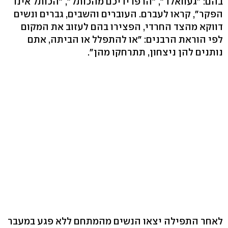
בהם: "געוואלד", "הרפו ידיכם מהכותל", "הכותל אינו
הפקר", קראו לעברם. העוברים והשבים, גברים ונשים
דווקא מהצד החרדי, הפצירו בהם לעזוב את המקום
לפי הוראת הרבנים: "או להתפלל או הביתה, אתם
נותנים להן ניצחון, תתרחקו מהן".
לאחר התפילה יצאו הנשים מהמתחם ללא פגע במעבר