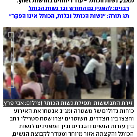
מאבק נשות הכותל - עוד דיווחים בחדשות ynet:
רבנים: להפגין גם החודש נגד נשות הכותל
תג תורה: "נשות הכותל נבלות, הכותל אינו הפקר"
זירת התגוששות: תפילת נשות הכותל (צילום: אבי פרץ)
כוחות גדולים של משטרה ומג"ב אבטחו את האירוע
וחצצו בין הצדדים. השוטרים יצרו שטח סטרילי רחב
hlsjs-lite: Network error
בין עזרות הנשים והגברים ובין המפגינים לנשות
הכותל והקצתה אזור מיוחד ומגודר לקבוצת הנשים,