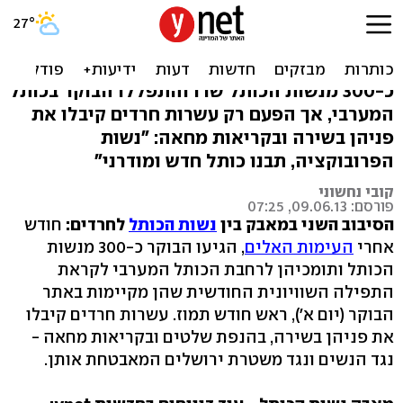
קרב שירה: נשות הכותל נגד
החרדים, חלק ב'
כ-300 מנשות הכותל שרו והתפללו הבוקר בכותל
המערבי, אך הפעם רק עשרות חרדים קיבלו את
פניהן בשירה ובקריאות מחאה: "נשות
הפרובוקציה, תבנו כותל חדש ומודרני"
קובי נחשוני
פורסם: 09.06.13, 07:25
הסיבוב השני במאבק בין
נשות הכותל
לחרדים:
חודש
אחרי
העימות האלים
, הגיעו הבוקר כ-300 מנשות
הכותל ותומכיהן לרחבת הכותל המערבי לקראת
התפילה השוויונית החודשית שהן מקיימות באתר
הבוקר (יום א'), ראש חודש תמוז. עשרות חרדים קיבלו
את פניהן בשירה, בהנפת שלטים ובקריאות מחאה -
נגד הנשים ונגד משטרת ירושלים המאבטחת אותן.