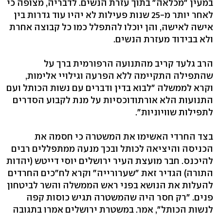
במעין "מכלאה" בתוך עזרת הנשים. לדבריה, מצופה כי
לאחר יותר מ-25 שנות פעילות לא יהיו עוד גדרות בין
אישה לאישה, והן יוכלו להתפלל כמו כל קבוצה אחרת
ולא בבידוד מעזרת הנשים.
הרב גלעד קריב מהתנועה הרפורמית ברך על
שהתפילה התקיימה ללא הפרעה וגילויי אלימות,
וקרא לממשלה "לבוא בדין ודברים עם נשות הכותל ועם
התנועות הלא אורתודוכסיות על מנת לקבוע הסדרים
לתפילות שוויוניות".
בצד החרדי האשימו את המשטרה כי חסמה את
הכניסה והיציאה לכותל ובכך מנעה ממתפללים רבים
להיכנס. חבר מועצת העיר ירושלים יוסי דייטש (יהדות
התורה) הגדיר זאת "שערורייה" וקרא לח"כים החרדים
להעלות את הנושא בפני ראש הממשלה והשר לביטחון
פנים. "רק חסר היה שהמשטרה תגיש כוסות קפה
לנשות הכותל", אמר. במשטרת ירושלים אמרו בתגובה