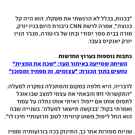
"בכנות, בכלל לא הרגשתי את משקלו. הוא היה קל
כנוצה", אמרה לרשת CNN גיבורת היום בניו יורק,
מורה בבית ספר יסודי ובתו של ג'ו טורה, מנג'ר הניו
יורק יאנקיס בעבר.
כתבות נוספות בערוץ החדשות
השיחה שסייעה באיתור העד: "שכח את המצית"
נחשים בתוך הכנרת: "עצומים, זה מפחיד ומסוכן"
לדבריה, היא חלפה במקום והסתכלה במקרה למעלה.
"התקשרתי 911 והבאתי את עצמי למצב שבו אוכל
לתפוס אותו אם ייפול. ראיתי אותו נתלה על עמוד
ואמרתי בקול: 'בבקשה תישאר למעלה'. בשנייה שבה
הוא החל ליפול, פשוט קיוויתי לטוב וזרועותיי חיכו לו".
שניות ספורות אחר כך, התינוק בכה בזרועותיה ומפיו