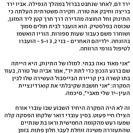
ירד דם, לאחר שנחבט בברזל במהלך הנפילה. אביו ירד
בריצה וחיבק את טורה. חקירה משטרתית העלתה כי
התינוק זחל החוצה מהדירה דרך חרך קטן ליד המזגן,
שכוסה בפלסטיק. הוא הועבר לבית חולים סמוך
ושוחרר משם כעבור שעות ספורות. הוריו הואשמו
בהזנחה. ילדיהם האחרים - בני 2, 3 ו-5 - הועברו
לטיפול גורמי הרווחה.
"אני מאוד גאה בבתי. למזלו של התינוק, היא הייתה
שם ברגע הנכון כדי לתת יד", אמר אביה של טורה, בעוד
בתו קשרה בין קריירת הבייסבול העשירה שלו לבין
המקרה: "אני חושבת שקיבלתי את קוארדינציית
העין-יד שלי מאבי", סיכמה.
זה לא היה המקרה היחיד השבוע שבו עוברי אורח
הצילו חיי פעוט. בסין עובדי דואר שלקחו הפסקה קלה
שמעו רעש מהקומה החמישית וראו בת שנתיים
שהתעוררה משינה זוחלת לעבר חלון פתוח. בזמן