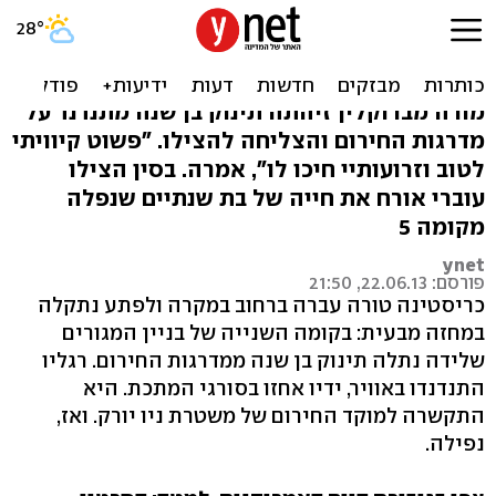
גיבורים: אמריקנית וסינים
הצילו ילדים שנפלו. צפו
מורה מברוקלין זיהתה תינוק בן שנה מתנדנד על
מדרגות החירום והצליחה להצילו. "פשוט קיוויתי
לטוב וזרועותיי חיכו לו", אמרה. בסין הצילו
עוברי אורח את חייה של בת שנתיים שנפלה
מקומה 5
ynet
פורסם: 22.06.13, 21:50
כריסטינה טורה עברה ברחוב במקרה ולפתע נתקלה
במחזה מבעית: בקומה השנייה של בניין המגורים
שלידה נתלה תינוק בן שנה ממדרגות החירום. רגליו
התנדנדו באוויר, ידיו אחזו בסורגי המתכת. היא
התקשרה למוקד החירום של משטרת ניו יורק. ואז,
נפילה.