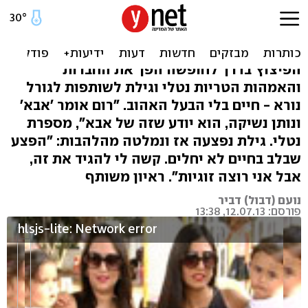
"מגיע לי בן זוג ולרום מגיע
אבא". שנה לבורגס
הפיצוץ בדרך לחופשה הפך את החברות
והאמהות הטריות נטלי וגילת לשותפות לגורל
נורא - חיים בלי הבעל האהוב. "רום אומר 'אבא'
ונותן נשיקה, הוא יודע שזה של אבא", מספרת
נטלי. גילת נפצעה אז ונמלטה מהלהבות: "הפצע
שבלב בחיים לא יחלים. קשה לי להגיד את זה,
אבל אני רוצה זוגיות". ראיון משותף
נועם (דבול) דביר
פורסם: 12.07.13, 13:38
hlsjs-lite: Network error