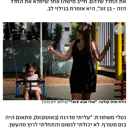
את החלל שלהם. חייב מישהו אחר שימלא את החלל
הזה - בן זוג", היא אומרת בגילוי לב.
גילת ונויה קולנגי. "אולי אבא יבוא?"
(צילום: ירון ברנר)
נטלי משחזרת: "עליתי מדרגה (באוטובוס), פתאום היה
בום מטורף. לא יכולתי לנשום והתחלתי לרוץ מהעשן.