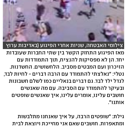
צילומי האבטחה, שניות אחרי הפיגוע (באדיבות ערוץ
10)
מאז הפיגוע התחזק הקשר בין שתי החברות שעובדות
יחד. הן לא מפסיקות להנציח, תוך התמודדות עם
הזיכרון ועם המבטים מסביב. הלחשושים. החשדנות.
נטלי: "נאלצתי להתמודד עם הרבה דברים - לחיות לבד,
לגדל ילד לבד. גם דברים בנאליים כמו לשלם חשבונות
ובעיקר להתמודד עם הסביבה. עם מה שאנשים
חושבים עלינו, אומרים עלינו, איך שאנשים שופטים
אותנו".
גילת: "שופטים הרבה, על איך שאנחנו מתלבשות
ומתאפרות. חושבים שאם אני מחייכת ויוצאת לבית