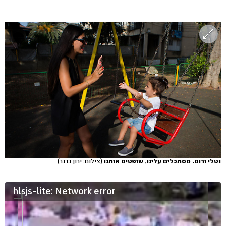
נטלי ורום. מסתכלים עלינו, שופטים אותנו
(צילום: ירון ברנר)
hlsjs-lite: Network error