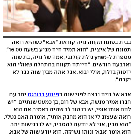
בבית בפתח תקווה נויה קוראת "אבא" כשהיא רואה
תמונה של איציק. "הוא תמיד היה מגיע בשעה 16:00",
מספרת ל-ynet גילת קולנגי, אמה של נויה, בת שנה
וארבעה חודשים. "הייתה תקווה בהתחלה שאולי הוא
ידפוק בדלת, אולי יבוא. אבל אתה מבין שזה כבר לא
יקרה".
אבא של נויה נרצח לפני שנה ב
פיגוע בבורגס
יחד עם
חברו אמיר מנשה, אבא של רום, בן כמעט שנתיים. "יש
להם אותו אופי, יש בו טוב לב שהיה באמיר, אם הוא
רואה שעצוב לי אז הוא מחבק אותי", אומרת האם נטלי.
"הוא מבין, אני לא יודעת להסביר, יש לו רגישות יתר.
הוא אומר 'אבא' ונותן נשיקה, הוא יודע שזה של אבא.