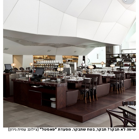
שיפה לא תבקר? תבקר, בטח שתבקר. מסעדת "פאסטל"
(צילום: עמית גירון)