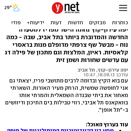
גלויה מהעיר הלבנה: גורמה
פריזאי בת"א
יפה עירון-קוץ נחתה הישר מפריז למסעדה
החדשה והמדוברת ביותר בתל אביב, שבה - כמה
נוח - מבשל שף צרפתי מדופלם מנות בראסרי
קלאסיות. ראיון, המלצות וגם מתכון של פילה דג
עם עדשים שחורות ושמן זית
יפה עירון-קוץ, תל אביב
עודכן: 18.08.13, 10:47
עם בוא הקיץ ובדומה לרבים מתושבי פריז, יצאתי גם
אני לחופשה שמשית, הרחק מעיר האורות. השארתי
מאחור את ביתי שבגדה השמאלית והמרתי אותו
בוואקאנס תל אביבי, רווי טבילות בים התיכון ודיוושים
ב-"תל אופן".
עוד בערוץ האוכל:
מסע בין הקונדיטוריות המיתולוגיות של חיפה