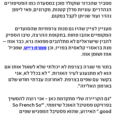
מסביר שהכדור שוקולד מוכן במסעדה כמו הפטיפורים
הנהדרים: עוגיות מדלן קטנות, מקרונים, פאי לימון
נהדר ועוד שניתן לקבל במקום.
מעניין לציין שהיו גם מנות צרפתיות שהסועדים
המקומיים אהבו פחות .בתקופת ההרצה, טיבו הספיק
להבין שישראלים לא מתלהבים מפואה גרא, כבד אווז –
מנת בראסרי קלאסית בפריז, וכן
ממרח רייט
, שמכיל
אווז ושומן אווז.
בתור מי שגרה בצרפת לא יכולתי שלא לשאול אותו אם
הוא לא מתגעגע לעיר האורות. " לא בכלל לא, אני
בקשר עם שפים בצרפת. לאחרונה עבדתי חודש שלם
בארמון האליזה".
"גם הקריירה שלי מתקדמת כאן - אני רוצה להמשיך
בפרויקט פסטיבל האוכל שיזמתי, "'So French So
good." האירוע, שהוא פסטיבל המפגיש שפים