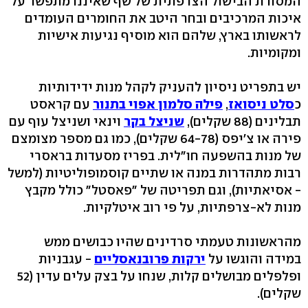
המסורת הבישול הצרפתית של שף שאיננו מתפשר על
איכות המרכיבים ובחר היטב את החומרים העומדים
לראשותו בארץ, שלהם הוא מוסיף נגיעות אישיות
ומקומיות.
יש בתפריט ניסיון להעניק לקהל מנות ידידותיות
כ
סלט ניסואז
,
פילה סלמון אפוי בתנור
עם קראסט
תבלינים (88 שקלים),
שניצל בקר
וינאי ושניצל עוף עם
פירה או צ'יפס (64-78 שקלים), כמו גם מספר מצומצם
של מנות בהשפעה חו"לית. בפריז מסעדות בראסרי
רבות מתהדרות במנה או שתיים קוסמופוליטיות (למשל
- אסיאתיות), וגם תפריטה של "פאסטל" כולל מקבץ
מנות לא-צרפתיות, על פי רוב איטלקיות.
מהראשונות טעמתי סרדינים שהיו כבושים ממש
במידה והוגשו על
ירקות פרובנאסליים
- עגבניות
ופלפלים מבושלים קלות, שנחו על בצק עלים עדין (52
שקלים).