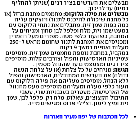
מבשלים את העדשים בציר דגים (שניתן להחליף
במים) עד לריכוך.
מבשלים את פילה הלוקוס:
מחממים מחבת ברזל (או
כל מחבת שיכולה להיכנס לתנור) ויוצקים עליה
כמה כפות שמן זית. מתבלים את נתחי הלוקוס עם
במעט שמן זית, מלח ופלפל לבן טחון ומניחים על
המחבת, כשהעור כלפי מטה. מפזרים מעל רוזמרין
ומכניסים את המחבת לתנור שחומם מראש ל-250
מעלות ואופים במשך 9 דקות.
במקביל, במחבת נוספת מחממים שמן זית. מוסיפים
שמיניות הארטישוק והפול וצורבים קלות. מוסיפים
ציר דגים ומצמצמים עד שהנוזל מסמיך.
הגשה:
מניחים על כל צלחת (או על צלחת הגשה
גדולה) את העדשים המתובלים, הארטישוק והפול
ללא הנוזל. מוסיפים מעליהם את פילה הלוקוס עם
העור כלפי מעלה ומעליהם מוסיפים מעט מהנוזל
של הארטישוק. מעטרים בעגבניות שרי, עשבי
התיבול הקצוצים, שאלוט, מלח דק, פלפל לבן, שמן
זית ומיץ לימון. וצ'ילי פרוס ומגישים מייד.
לכל הכתבות של יפה מעיר האורות