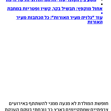
אחול מוקפץ: תבשיל בקר, קשיו ופטריות במחבת
עוד "גלויה מעיר האורות": כל הכתבות מעיר
האורות
חופשת המולדת לא מנעה ממני להשתתף באירועים
צרפתיים שמתקיימים בארץ. כך נוכחתי בטקס הענקת