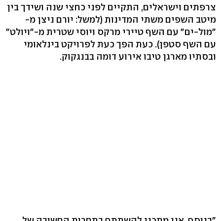
צרפתים וישראלים, התקיים לפני כחצי שנה ושידך בין
מיטב השפים משתי המדינות (למשל: יורם ניצן מ-
"מול-ים" עם השף טיירי מרקס ויוסי שטרית מ-"ויולט"
עם השף סטפן). כעת הפך כעת לפרויקט בינלאומי
ובסתיו מארגן טיבו אירוע דומה בבנגקוק.
"בנוסף, אני מתכנן להשתתף בתחרות החשובה של