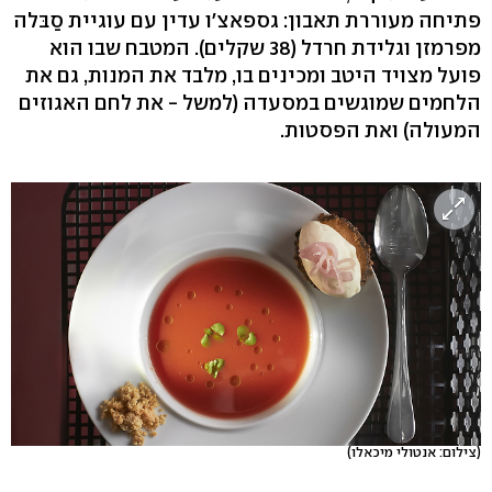
פתיחה מעוררת תאבון: גספאצ'ו עדין עם עוגיית סַבּלה
מפרמזן וגלידת חרדל (38 שקלים). המטבח שבו הוא
פועל מצויד היטב ומכינים בו, מלבד את המנות, גם את
הלחמים שמוגשים במסעדה (למשל - את לחם האגוזים
המעולה) ואת הפסטות.
(צילום: אנטולי מיכאלו)