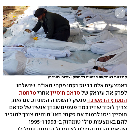
קורבנות במתקפה הכימית בדמשק
(צילום: רויטרס)
באמצעים אלה בדיוק נקטו פקחי האו"ם, שנשלחו
לפרק את עיראק של
סדאם חוסיין
אחרי
מלחמת
המפרץ הראשונה
מנשק להשמדה המונית. עם זאת,
צריך לזכור שהיו כמה פעמים שבהן אנשיו של סדאם
חוסיין ניסו לרמות את פקחי האו"ם והיה צורך להזכיר
להם באמצעות טילי טומהוק ב-1993 ו-1995
שהאמריקנים והעולם לא יסבול תרמיות ותעלולי