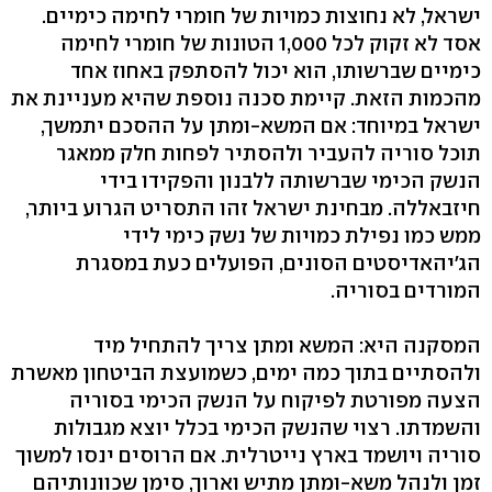
ישראל, לא נחוצות כמויות של חומרי לחימה כימיים.
אסד לא זקוק לכל 1,000 הטונות של חומרי לחימה
כימיים שברשותו, הוא יכול להסתפק באחוז אחד
מהכמות הזאת. קיימת סכנה נוספת שהיא מעניינת את
ישראל במיוחד: אם המשא-ומתן על ההסכם יתמשך,
תוכל סוריה להעביר ולהסתיר לפחות חלק ממאגר
הנשק הכימי שברשותה ללבנון והפקידו בידי
חיזבאללה. מבחינת ישראל זהו התסריט הגרוע ביותר,
ממש כמו נפילת כמויות של נשק כימי לידי
הג'יהאדיסטים הסונים, הפועלים כעת במסגרת
המורדים בסוריה.
המסקנה היא: המשא ומתן צריך להתחיל מיד
ולהסתיים בתוך כמה ימים, כשמועצת הביטחון מאשרת
הצעה מפורטת לפיקוח על הנשק הכימי בסוריה
והשמדתו. רצוי שהנשק הכימי בכלל יוצא מגבולות
סוריה ויושמד בארץ נייטרלית. אם הרוסים ינסו למשוך
זמן ולנהל משא-ומתן מתיש וארוך, סימן שכוונותיהם