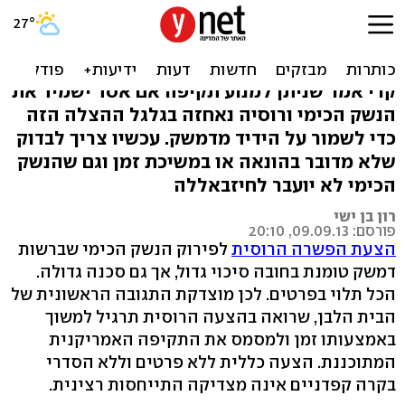
הניסיון הנואש של פוטין
להציל את אסד
קרי אמר שניתן למנוע תקיפה אם אסד ישמיד את
הנשק הכימי ורוסיה נאחזה בגלגל ההצלה הזה
כדי לשמור על הידיד מדמשק. עכשיו צריך לבדוק
שלא מדובר בהונאה או במשיכת זמן וגם שהנשק
הכימי לא יועבר לחיזבאללה
רון בן ישי
פורסם: 09.09.13, 20:10
הצעת הפשרה הרוסית
לפירוק הנשק הכימי שברשות
דמשק טומנת בחובה סיכוי גדול, אך גם סכנה גדולה.
הכל תלוי בפרטים. לכן מוצדקת התגובה הראשונית של
הבית הלבן, שרואה בהצעה הרוסית תרגיל למשוך
באמצעותו זמן ולמסמס את התקיפה האמריקנית
המתוכננת. הצעה כללית ללא פרטים וללא הסדרי
בקרה קפדניים אינה מצדיקה התייחסות רצינית.