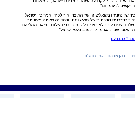
ת העם היהודי ולקרוא להשמדת מדינת ישראל, המשלחת
 תקשיב לנאומיהם".
ר של נתניהו בקואליציה, שר האוצר יאיר לפיד, אמר כי "ישראל
ייר כסרבנית סדרתית של משא ומתן וכמדינה שאינה מעוניינת
שלום. עלינו לתת לאיראנים להיות סרבני השלום. יציאה ממליאת
 האופן שבו נהגו מדינות ערב כלפי ישראל".
ה? כתבו לנו
יהו
ברק אובמה
עצרת האו"ם