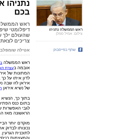
נתניהו 
בכם
ראש הממשלה ה
דיפלומטי שיפר
ראש הממשלה נתניהו
צילום: אמיל סמלן
שהעולם ילך ש
צריכים לצאת ב
שתף בפייסבוק
אטילה שומפלבי
ראש הממשלה
בנ
אובמה ב
עצרת האו
המתונות של אירא
לדון איתו על כך 
איראן לזו שבה נ
של נשיא איראן
חס
בתוך כך, הנשיא 
בתום כנס הפתיח
לגבי האפשרות שר
הראשונה מאז ההפי
מוקדם יותר הביע
נכונותו לבדוק א
לתוכנית הגרעין. 
והמעצמות בניסיו