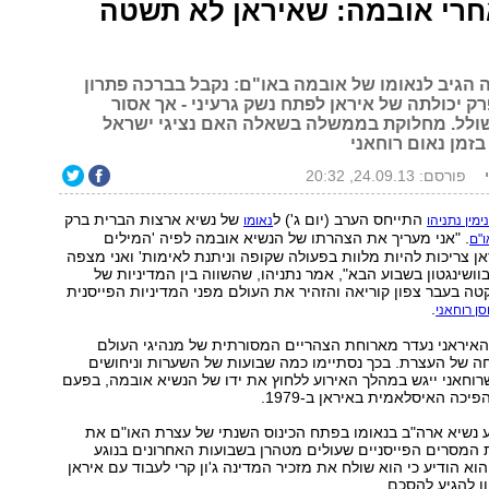
אחרי אובמה: שאיראן לא תשטה
גיב לנאומו של אובמה באו"ם: נקבל בברכה פתרון
ק יכולתה של איראן לפתח נשק גרעיני - אך אסור
ולל. מחלוקת בממשלה בשאלה האם נציגי ישראל
זמן נאום רוחאני
פורסם: 24.09.13, 20:32
התייחס הערב (יום ג') ל
של נשיא ארצות הברית ברק
ימין נתניהו
נאומו
. "אני מעריך את הצהרתו של הנשיא אובמה לפיה 'המילים
"ם
ן צריכות להיות מלוות בפעולה שקופה וניתנת לאימות' ואני מצפה
בוושינגטון בשבוע הבא", אמר נתניהו, שהשווה בין המדיניות של
קטה בעבר צפון קוריאה והזהיר את העולם מפני המדיניות הפייסנית
.
ן רוחאני
האיראני נעדר מארוחת הצהריים המסורתית של מנהיגי העולם
ה של העצרת. בכך נסתיימו כמה שבועות של השערות וניחושים
וחאני ייגש במהלך האירוע ללחוץ את ידו של הנשיא אובמה, בפעם
כה האיסלאמית באיראן ב-1979.
 נשיא ארה"ב בנאומו בפתח הכינוס השנתי של עצרת האו"ם את
ת המסרים הפייסניים שעולים מטהרן בשבועות האחרונים בנוגע
הוא הודיע כי הוא שולח את מזכיר המדינה ג'ון קרי לעבוד עם איראן
ן להגיע להסכם.