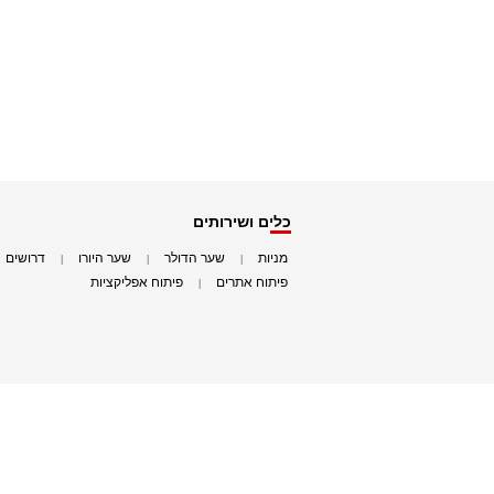
כלים ושירותים
מניות
שער הדולר
שער היורו
דרושים
|
|
|
|
פיתוח אתרים
פיתוח אפליקציות
|
|