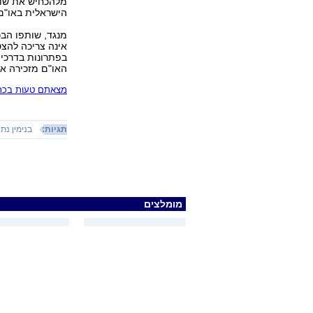
מלהכחיש את שוא
הישראלית באו"ם
מנגד, שותפו הבכי
אינה צריכה להצט
בפתרונות בדרכי 
האו"ם מזכירה את
מצאתם טעות בכתב
תגיות:
בנימין נתנ
מומלצים