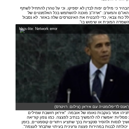
היר כי מילים יפות לבדן לא יספיקו, וכי על טהרן להתחיל לשתף
האו"ם והמערב: "ארה"ב מוכנה להשתמש בכל האלמנטים של
ל כוח צבאי, כדי להבטיח את האינטרסים שלה באזור. לא נסבול
השמדה המונית או שימוש בו".
hlsjs-lite: Network error
אנס לדיפלומטיה עם איראן (צילום: רויטרס)
יהו אמר בעקבות נאומו של אובמה: "איראן חושבת שמילים
 סמליות יאפשרו לה להמשיך בנתיב לפצצה. כמו צפון קוריאה
שיך לנסות ולהסיר סנקציות בכך שתציע ויתורים קוסמטיים, בזמן
כולתה לבנות במהירות פצצה גרעינית בעיתוי שתבחר לעצמה".