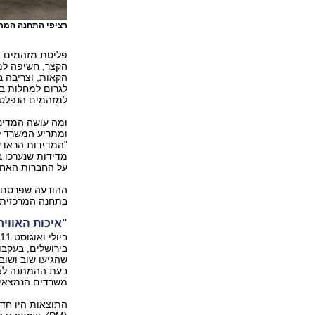
רציפי התחנה המרכז
פליטת מזהמים מא
הקצר, חשיפה למז
הקאות, וצריבה ב
לגרום למחלות ב
למזהמים הנפלטים
ומה עושה המדינ
ומתריע המשרד ל
מדידות שנערכו ב
על החברות האחר
ההודעה שפרסם ה
בתחנה המרכזית בירושלים נ
"איכות האוויר
בירושלים, בעקבו
שהגיעו שוב ושוב
בעת ההמתנה לאוט
משרדים הנמצאים