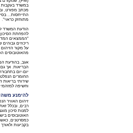
(PM), שמקורם
במשרד בעקבות המ
מכתב מפורט, וב
התייחסות... בסיו
מתוחזק כראוי".
הודעת המשרד לה
להפחתת הסיכון א
"הממצאים המדאיג
ריכוזים גבוהים 
על מקור הזיהום -
מהאוטובוסים הפ
אגב, בהודעת המ
הבריאות. אך גם
יום-יום בתחבור
שירותי בריאות ה
וחשיפה למזהמי א
להימנע משהיי
זיהום האוויר הנ
רבים, ובכלל זאת
למנות סיכון מוג
האוטובוסים ביש
כמסרטנים, כאשר
בקביעות ולאורך ז