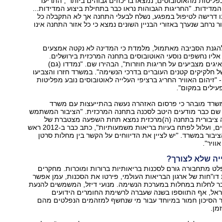
 בפליטות מהאוטובוסים, נמצאו בריכוזים גבוהים ביותר", התריעו
דידות. "החריגות הגבוהות נראו כבר בתחילת ביצוע המדידות...
ו דרישה לטיפול במפגע, נשלח לבעלי התחנה אך לא התקבלה כל
ר נרחב שנערך באזורי הבניין השונים נמצא כי כל אזור התחנה אינו
גנת הסביבה מאתמול, מלמדת כי המדינה לא נקטה אמצעים
ליו נחשפים נוסעי האוטובוסים בתחנה המרכזית בירושלים.
ים מצביעים על חריגות חוזרות", הבהירו שם. "נמדדו (גם)
של חלקיקים קטנים העוברים בדרכי הנשימה". במשרד חזרו והצביעו
 "זיהום האוויר החריג ברציפי העלייה לאוטובוסים נובע מפליטות
עילים במקום".
שרד מובהר כי פרסום האזהרה נעשה בהתייעצות עם משרד
 שם כבר מודעים היטב לסכנה בתחנה המרכזית. "הציבור המשתמש
ה ציבורית בתחנה (ה)מרכזית נמצא תחת השפעה מצטברת של
החומרים הנפלטים, ועלול לפתח בעיות בריאות משמעותיות", כתב כבר ב-2012 ראש
ציבור במשרד. "יש לציין את הדיווחים על הקשר בין מחלות סרטן
וויר".
ה שלא לצורך?
פלט מתחבורה גורם לסכנות בריאותיות ברורות ומוכרות. מחקרים
 דו"חות של ארגון הבריאות העולמי, פירטו את הסכנות, עמן אפשר
בר לחלות במחלות במערכת הנשימה. מנועי דיזל, המשמשים להנעת
ראל, אף התווספו בשנה שעברה לרשימת החומרים הידועים
 הסיכון חמור במיוחד עבור מי שנחשף למזהמים הנפלטים מהם
מן.