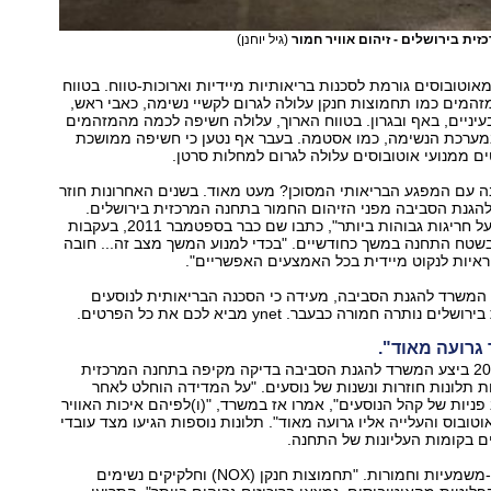
ית בירושלים - זיהום אוויר חמור
(גיל יוחנן)
וטובוסים גורמת לסכנות בריאותיות מיידיות וארוכות-טווח. בטווח
המים כמו תחמוצות חנקן עלולה לגרום לקשיי נשימה, כאבי ראש,
עיניים, באף ובגרון. בטווח הארוך, עלולה חשיפה לכמה מהמזהמים
מערכת הנשימה, כמו אסטמה. בעבר אף נטען כי חשיפה ממושכת
 ממנועי אוטובוסים עלולה לגרום למחלות סרטן.
ה עם המפגע הבריאותי המסוכן? מעט מאוד. בשנים האחרונות חוזר
הגנת הסביבה מפני הזיהום החמור בתחנה המרכזית בירושלים.
"המדידות הראו על חריגות גבוהות ביותר", כתבו שם כבר בספטמבר 2011, בעקבות
שטח התחנה במשך כחודשיים. "בכדי למנוע המשך מצב זה... חובה
איות לנקוט מיידית בכל האמצעים האפשריים".
משרד להגנת הסביבה, מעידה כי הסכנה הבריאותית לנוסעים
ותרה חמורה כבעבר. ynet מביא לכם את כל הפרטים.
 גרועה מאוד".
ביולי ואוגוסט 2011 ביצע המשרד להגנת הסביבה בדיקה מקיפה בתחנה המרכזית
ת תלונות חוזרות ונשנות של נוסעים. "על המדידה הוחלט לאחר
 פניות של קהל הנוסעים", אמרו אז במשרד, "(ו)לפיהם איכות האוויר
ובוס והעלייה אליו גרועה מאוד". תלונות נוספות הגיעו מצד עובדי
 בקומות העליונות של התחנה.
התוצאות היו חד-משמעיות וחמורות. "תחמוצות חנקן (NOX) וחלקיקים נשימים