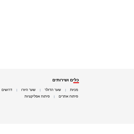
כלים ושירותים
מניות
שער הדולר
שער היורו
דרושים
|
|
|
|
פיתוח אתרים
פיתוח אפליקציות
|
|