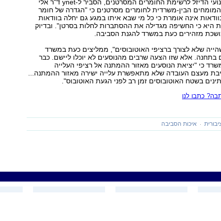
בעקבות צירוף מנועי הדיזל לרשימת החומרים המסרטנים, הסביר ל-ynet ד"ר אלי
 המומחים הבין-משרדית לחומרים מסרטנים כי "הגדרה של חומר
ודאות אינה אומרת כי כל מי שבא איתו במגע גם יחלה בוודאות
 היא כי החשיפה מגדילה את ההסתברות לחלות בסרטן". ובדיוק
שכת מזהירים כעת במשרד להגנת הסביבה.
הייה שלא לצורך ברציפי האוטובוסים", ממליצים כעת במשרד
 בתחנה. אלא שזו הצעה שרבים מהנוסעים לא יוכלו ליישם. כבר
ינו במשרד כי "יציאת הנוסעים מאזור ההמתנה אל רציפי העלייה
יבת מעצם העובדה שלא מתאפשרת עלייה ישירה מאזור ההמתנה...
נים בשטח האוטובוסים זמן רב לפני הגעת האוטובוס".
ה? כתבו לנו
בורית
איכות הסביבה