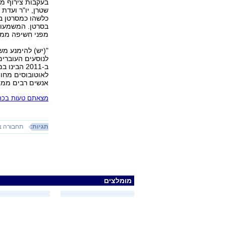
שטרן, יו"ר ועדת
כלשהו כמסרטן בו
בסרטן. המשמעות
מפני חשיפה ממו
"(יש) להימנע מש
לנוסעים העוברים
ב-2011 הב
לאוטובוסים מחו
אנשים רבים ממתי
מצאתם טעות בכתב
תגיות:
תחבורה צי
מומלצים