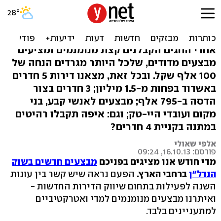
לאנשי קבע והיי-טק: מבצעי
נדל"ן חדשים
אחרי החגים הקבלנים קצת מנומנמים ומציעים
מבצעים מדודים, שלכל היותר מגרדים הנחה של
100 אלף שקל. ובכל זאת, מצאנו דירות 5 חדרים
באשדוד בפחות מ-1.5 מיליון; 3 חדרים בצור
הדסה ב-795 אלף; מבצעים לאנשי קבע, בני
מקום ועובדי היי-טק; וגם: איפה תקבלו רהיטים
במתנה בקניית 4 חדרים?
אלפי שאולי
פורסם: 16.10.13, 09:24
מדי חודש אנו מציגים בפניכם
מבצעים חדשים בשוק
הנדל"ן
ברחבי הארץ.
הפעם נראה שיש קשר בין עונות
השנה לפעילות בתחום שיווק הדירות החדשות -
ואיתרנו מבצעים מנומנמים למדי ואטרקטיביים
למתעניינים בלבד.