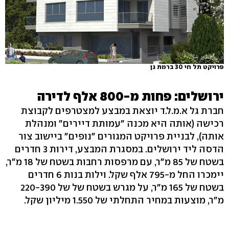
פרויקט תל חי 30 ברמת גן
ירושלים: פחות מ-800 אלף לדירה
חברת גל א.מ.ל.ד יוצאת במבצע למצטרפים לקבוצת
רכישה (אותה היא מכנה "עמותת דיירים" ומנהלת
אותה), לבניית פרויקט המגורים "נופים" ביישוב צור
הדסה ליד ירושלים. במסגרת המבצע, דירות 3 חדרים
בשטח של 85 מ"ר, עם מרפסות רחבות בשטח של 18 מ"ר,
יימכרו החל מ-795 אלף שקל. וילות בנות 6 חדרים
בשטח של 165 מ"ר, על מגרש בשטח של של 220-390
מ"ר, מוצעות במחיר התחלתי של 1.550 מיליון שקל.