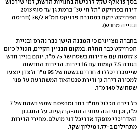
בסך 15 אלף שקל לרכישה בחנויות הרשת, למי שירכוש
דירה בפרויקט "תל חי 30" ברמת גן עד סוף 2013.
הפרויקט יוקם במסגרת פרויקט תמ"א 38/2 (הריסה
ובנייה מחדש).
בחברה מציינים כי המבנה הישן כבר נהרס ובניית
הפרויקט כבר החלה. במקום הבניין הקיים, הכולל כיום
3 קומות עם 6 דירות בשטח של 75 מ"ר, יוקם בניין חדש
בגובה 7.5 קומות עם 16 דירות. הדירות החדשות
שיימכרו יכללו 4 חדרים בשטח של 95 מ"ר ולצדן יוצעו
למכירה דירת גן ודירת פנטהאוז המשתרעת על פני
שטח של 140 מ"ר.
כל דירה תכלול ממ"ד רחב ומרפסת שמש בשטח של 7
מ"ר, וכן תיהנה מחניה תת-קרקעית. על התכנון
האדריכלי מופקד אדריכל דני מועלם. מחירי הדירות
מתחילים ב-1.77 מיליון שקל.