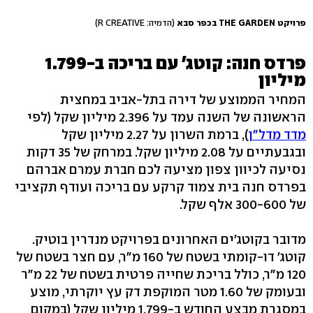
פרויקט THE GARDEN בכפר סבא
(הדמיה: R CREATIVE)
פרדס חנה: קוטג' עם בריכה ב-1.799
מיליון
המחיר הממוצע של דירה בתל-אביב במחצית
הראשונה של השנה עמד על 2.396 מיליון שקל (לפי
מדד מדל"ן
), ברמת השרון על 2.27 מיליון שקל
ובגבעתיים על 2.08 מיליון שקל. במרחק של 35 דקות
נסיעה לכיוון צפון מציעה לכם חברת עמרם אברהם
בפרדס חנה בית צמוד קרקע עם בריכה ועודף תקציבי
של 300-600 אלף שקל.
מדובר בקוטג'ים האחרונים בפרויקט מנדרין בוטיק.
קוטג' דו-קומתי בשטח של 160 מ"ר, עם חצר בשטח של
120 מ"ר, כולל בריכת שחייה פרטית בשטח של 22 מ"ר
ובעומק של 1.60 מטר המוקפת דק עץ יוקרתי, מוצע
במסגרת מבצע החודש ב-1.799 מיליון שקל (במקום