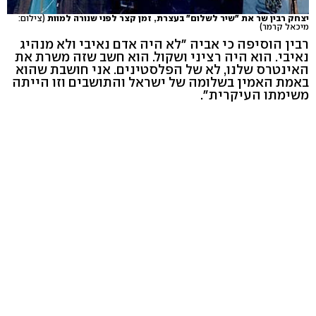
יצחק רבין שר את "שיר לשלום" בעצרת, זמן קצר לפני שנורה למוות
(צילום:
מיכאל קרמר)
רבין הוסיפה כי אביה "לא היה אדם נאיבי ולא מנהיג
נאיבי. הוא היה רציני ושקול. הוא חשב שזה משרת את
האינטרס שלנו, לא של הפלסטינים. אני חושבת שהוא
באמת האמין בשלומה של ישראל והתושבים וזו הייתה
משימתו העיקרית".