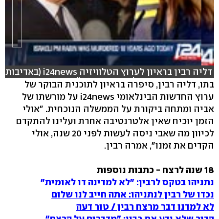
דליה רבין בראיון לערוץ הטלוויזיה i24news (באדיבות
ערוץ החדשות הבינלאומי i24news)
בתו, דליה רבין, סיפרה בראיון לתוכנית הבוקר של
ערוץ החדשות הבינלאומי i24news על מורשתו של
אביה ומתחה ביקורת על הממשלה הנוכחית. "אולי
הזמן יוכיח שאין אלטרנטיבה אחרת ועלינו להתקדם
לכיוון מה שאבי ניסה לעשות לפני 20 שנה, אולי
הקדים את זמנו", אמרה רבין.
18 שנה לרצח - כתבות נוספות
נתניהו בטקס לרבין: "לא למדינה דו לאומית"
נכדו של רבין לנתניהו: אתה חייב לנו שלום
לא למדנו דבר מרצח רבין / טור דעה
הדור שלא ידע את רבין: "מדברים על הרצח"