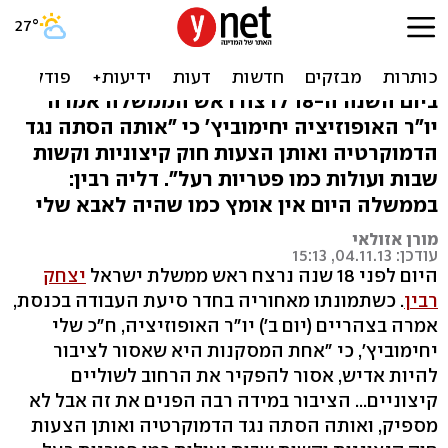
18 שנה לרצח: "ההסתה חוזרת
כמו רעל"
ביום השנה ה-18 לרצח ראש הממשלה אמרה
יו"ר האופוזיציה יחימוביץ' כי "אותה הסתה נגד
הדמוקרטיה ואותן הצעות חוק קיצוניות וקשות
שבות ועולות כמו פטריות רעל". דליה רבין:
בממשלה היום אין אומץ כמו שהיה לאבא שלי
מורן אזולאי
עודכן: 04.11.13, 15:13
היום לפני 18 שנה נרצח ראש ממשלת ישראל
יצחק
רבין
. כשתמונתו מאחוריה בחדר סיעת העבודה בכנסת,
אמרה בצהריים (יום ב') יו"ר האופוזיציה, ח"כ שלי
יחימוביץ', כי "אחת המסקנות היא שאסור לציבור
להיות אדיש, אסור להפקיר את הרחוב לשוליים
קיצוניים... הציבור במידה רבה הפנים את זה אבל לא
מספיק, ואותה הסתה נגד הדמוקרטיה ואותן הצעות