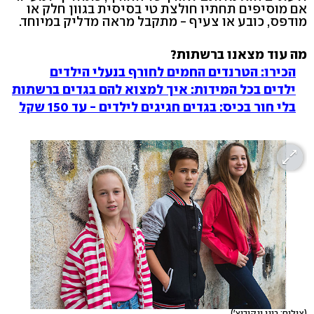
אם מוסיפים תחתיו חולצת טי בסיסית בגוון חלק או
מודפס, כובע או צעיף - מתקבל מראה מדליק במיוחד.
מה עוד מצאנו ברשתות?
הכירו: הטרנדים החמים לחורף בנעלי הילדים
ילדים בכל המידות: איך למצוא להם בגדים ברשתות
בלי חור בכיס: בגדים חגיגים לילדים - עד 150 שקל
(צילום: רוני ינקוביץ')