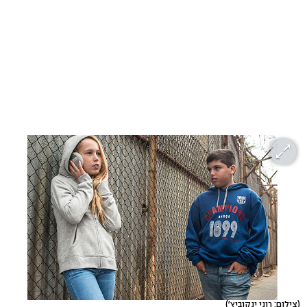
(צילום: רוני ינקוביץ')