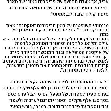
אביב, אך מעלה תחושה של פריפריה במובן של מאבק
יומיומי. הספר מהווה הדהוד של המחאה החברתית.
סיפור קולח, שובה לב, אמיתי".
מנימוקי השופטים על רומן הביכורים "אוקסנה" מאת
מירב נקר-סרי: "הסיפור מסופר מנקודת ראותן של
כמה
דמויות הלוקחות חלק בחייה של אוקסנה. כל דמות היא
עולם ומלואו, כל דמות וסיפורה המורכב, כל דמות
מדברת בשפתה הייחודית. אך מכולן יחד, נרקם סיפורה
של אוקסנה המופלאה ובנה המוכשר והמיוחד. מירב
נקר סרי העמידה במרכז הרומן שלה דמויות שנחשבות
לאנשי שוליים, דמויות, שהחברה דורכת עליהם ולעתים
קרובות ברגל גסה, והיא מספרת את סיפורן בטבעיות,
וללא דידקטיות מיותרת".
כל אחד מהמועמדים לפרס ברשימה הקצרה והזוכה
בספר הביכורים יקבלו פרס בסך 40 אלף שקלים. הזוכה
בפרס ספיר לספרות של מפעל הפיס יקבל פרס כספי
בסך 150 אלף שקלים, וספרו יתורגם לערבית ולשפה
זרה נוספת על פי בחירת הזוכה. כמו כן, רוכש מפעל