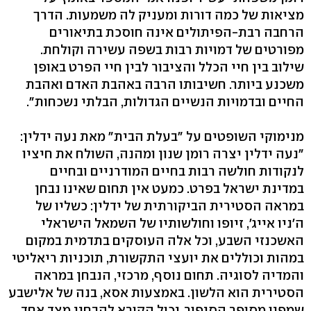
מציאות של כמה דורות ומעניק לה משמעות. הדרך
הרחבה רבת-הפיתולים אינה חוסכת בתיאורים
מפורטים של דמויות רבות בשפה עשירה וקולחת.
שילוב בין חיי הכלל והציבור לבין חיי הפרט באופן
משכנע ביותר. חשיבותו הרבה באהבת האדם ואהבת
החיים ובדמויות הנשיים הגדולות, הבלתי נשכחות".
מנימוקי השופטים על "בעלת הבית" מאת נעה ידלין:
"נעה ידלין יצרה רומן שנון ומהנה, השולח את חיציו
לנקודות חולשה רבות בחיים המודרניים ובחיים
במדינת ישראל בפרט. כמעט אין תחום שאינו נבחן
במראה הסטירית הביקורתית של ידלין: כשליו של
ה'ניו אייג', זיופו וחולשותיו של השמאל הישראלי
האשכנזי השבע, וכל אלה העוסקים בתדמית במקום
במהות וכוללים את יועצי התקשורת, תוכניות ריאליטי
והמדיה לסוגיה. תחום נוסף, מרכזי, הנבחן במראה
הסטירית הוא הלשון. באמצעות אסא, בנה של אלישבע
שמפיו מסופר הסיפור, יכול הקורא להבחין מצד אחד