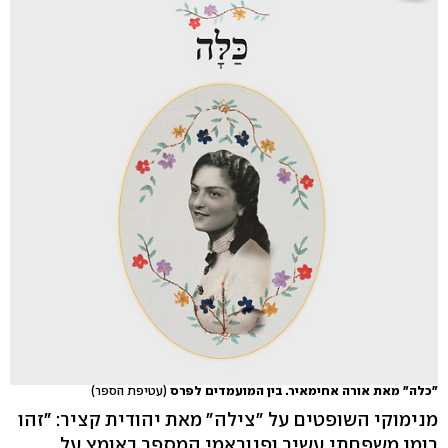
"כלה" מאת אורה אחימאיר. בין המועמדים לפרס
(עטיפת הספר)
מנימוקי השופטים על "צילה" מאת יהודית קציר: "זהו
רומן משפחתי עשיר ופנוראמי המספר באומץ על