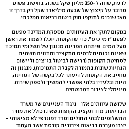
לדעת, שווה ל-350 מליון שקל בשנה. בחישוב פשוט
מדובר על קיצוץ של שבעה מיליארד שקל רק בדרך זו
מאז שנכנס לתוקפו חוק ביטוח בריאות ממלכתי.
במקום לתקן את העיוותים, מספקת המדינה מפעם
לפעם "דמי כיס". כדי שהקופות יוכלו לשמור את ראשן
מעל המים, פיתחה המדינה מנגנון של תשלומי תמיכה
שאינם נכנסים לבסיס התקציב ומהווים תשתית
לסחיטת הקופות (דרישה לביטול בג"צים וליישום
הנחיות שונות בתמורה לקבלת התמיכות). מנגנון זה
מחייב את הקופות להיעתר לכל בקשה של המדינה,
היות ובלעדיו בלתי אפשרי להמשיך ולספק שירות
מינימלי לציבור המבוטחים.
שלושת עיוותים אלו - ניגוד העניינים של משרד
הבריאות, מדד תקציב הקופות שאינו כולל את מחיר
התשלומים לבתי החולים ומדד דמוגרפי לא מציאותי -
יצרו מערכת בריאות ציבורית קורסת אשר תעמוד