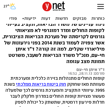
משהו רע קורה בקופות
החולים - ואתם לא יודעים
ניגוד עניינים של משרד הבריאות, תקציב בעייתי
לקופות החולים ומדד דמוגרפי לא מציאותי
גורמים לקריסתה של מערכת הבריאות הציבורית,
אשר צפויה לעמוד בשנת 2014 בפני גירעונות של
מיליארדי שקלים. למה זה קורה? ד"ר איתן
חי-עם, מנכ"ל משרד הבריאות לשעבר, משרטט
תמונת מצב עגומה
ד"ר איתן חי-עם
פורסם: 28.11.13, 16:52
קופות החולים מתנהלות בזירה כלכלית ומערכתית
מעוותת מאז שחוקק
חוק ביטוח בריאות ממלכתי
בשנת
1995. עיוותי התקציב והמערכת גורמים לכך שלמעלה
מעשור מצויות קופות החולים במדרון חלקלק לעבר
חדלות פירעון דרמטית, שתשתק כל יכולת לספק