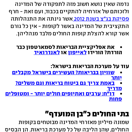
נדמה שאין נושא חשוב מזה לתפקודה של המדינה
ולזכותם של אזרחיה להתקיים בכבוד, ועם זאת - חרף
פסיקת בג"צ בשנת 2012
אשר גינתה את התנהלותה
התקציבית של המדינה באשר לקופות - אין כל גורם
אשר קורא להצלת קופות החולים מלבד מנהליהן.
את אפליקציית הבריאות לסמארטפון כבר
הורדת? הורידו
לאייפון
או
לאנדרואיד
עוד על מערכת הבריאות בישראל:
שוויון בבריאות? העשירים בישראל מקבלים
יותר
באמת צריך גם ביטוח בריאות וגם משלים?
מדריך
דו"ח: ערבים ואתיופים חולים יותר - ומטופלים
פחות
בתי החולים כ"בן המועדף"
שמונה מיליון מאזרחי המדינה מבוטחים בקופות
החולים, שהן הליבה של כל מערכת בריאות. הן הבסיס