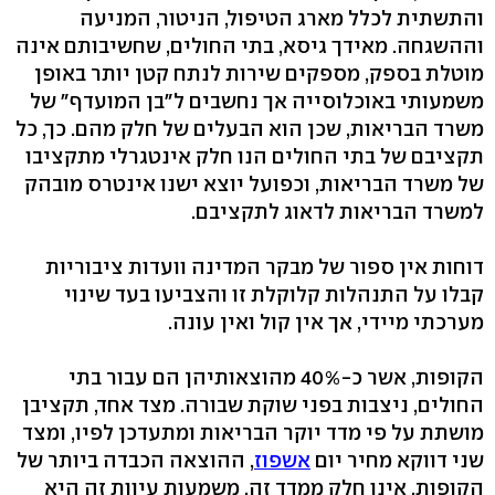
והתשתית לכלל מארג הטיפול, הניטור, המניעה
וההשגחה. מאידך גיסא, בתי החולים, שחשיבותם אינה
מוטלת בספק, מספקים שירות לנתח קטן יותר באופן
משמעותי באוכלוסייה אך נחשבים ל"בן המועדף" של
משרד הבריאות, שכן הוא הבעלים של חלק מהם. כך, כל
תקציבם של בתי החולים הנו חלק אינטגרלי מתקציבו
של משרד הבריאות, וכפועל יוצא ישנו אינטרס מובהק
למשרד הבריאות לדאוג לתקציבם.
דוחות אין ספור של מבקר המדינה וועדות ציבוריות
קבלו על התנהלות קלוקלת זו והצביעו בעד שינוי
מערכתי מיידי, אך אין קול ואין עונה.
הקופות, אשר כ-40% מהוצאותיהן הם עבור בתי
החולים, ניצבות בפני שוקת שבורה. מצד אחד, תקציבן
מושתת על פי מדד יוקר הבריאות ומתעדכן לפיו, ומצד
שני דווקא מחיר יום
אשפוז
, ההוצאה הכבדה ביותר של
הקופות, אינו חלק ממדד זה. משמעות עיוות זה היא