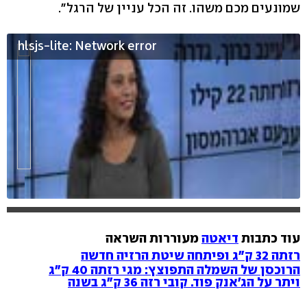
שמונעים מכם משהו. זה הכל עניין של הרגל".
hlsjs-lite: Network error
עוד כתבות
דיאטה
מעוררות השראה
רזתה 32 ק"ג ופיתחה שיטת הרזיה חדשה
הרוכסן של השמלה התפוצץ: מגי רזתה 40 ק"ג
ויתר על הג'אנק פוד. קובי רזה 36 ק"ג בשנה