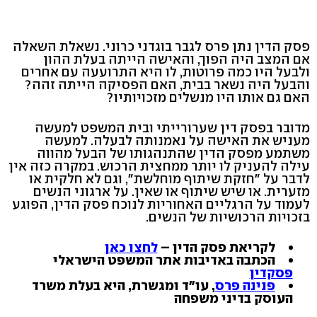
פסק הדין נתן פרס לגבר בוגדני כרוני. נשאלת השאלה
אם המצב היה הפוך, והאישה הייתה בעלת ההון
ולבעל היו כמה פרוטות, לו היא התרועעה עם אחרים
והבעל היה נשאר בבית, האם הפסיקה הייתה זהה?
האם גם אותו היו מנשלים מזכויותיו?
מדובר בפסק דין שערורייתי ובית המשפט למעשה
מעניש את האישה על נאמנותה לבעלה. למעשה
משתמע מפסק הדין שהתנהגותו של הבעל מהווה
עילה להעניק לו יותר ממחצית הרכוש. במקרה כזה אין
לדבר על "חזקת שיתוף מוחלשת", וגם לא חלקית או
מזערית. או שיש שיתוף או שאין. על ארגוני הנשים
לעמוד על הרגליים האחוריות לנוכח פסק הדין, הפוגע
בזכויות הרכושיות של הנשים.
לקריאת פסק הדין –
לחצו כאן
הכתבה באדיבות אתר המשפט הישראלי
פסקדין
פנינה פרס
, עו"ד ומגשרת, היא בעלת משרד
העוסק בדיני משפחה