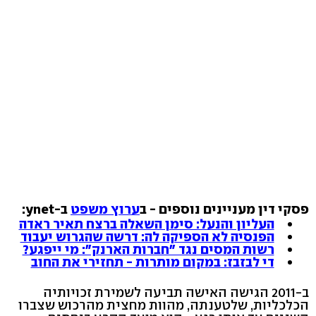
פסקי דין מעניינים נוספים - ב
ערוץ משפט
ב-ynet:
העליון והנעל: סימן השאלה ברצח תאיר ראדה
הפנסיה לא הספיקה לה: דרשה שהגרוש יעבוד
רשות המסים נגד "חברות הארנק": מי ייפגע?
די לבזבז: במקום מותרות - תחזירי את החוב
ב-2011 הגישה האישה תביעה לשמירת זכויותיה
הכלכליות, שלטענתה, מהוות מחצית מהרכוש שצברו