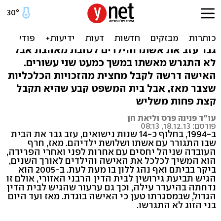
פרס לבעל בוגד: 70% מההון
שצברו בני הזוג
גבר עזב את אשתו והילדים לטובת מאהבת אבל
לא התגרש מאשתו במשך כמעט שני עשורים.
האישה דרשה לקבל מחצית מהזכויות הכלכליות
שצבר מאז, אבל בית המשפט קבע שהיא תקבל
קצת פחות משליש
עו"ד פנינה פרס וליאת חן
פורסם: 18.12.13, 08:13
ב-1994, בחלוף כ-14 שנות נישואים, עזב גבר את הבית
שבו התגורר עם אשתו ושלושת ילדיהם. מאז, חרף
העובדה שניהל יחסים עם אחרות לפני ואחרי הפרידה,
הוא המשיך לכלכל את האישה והילדים לאורך השנים,
ביקר בביתם ואף נהג ללון בו מעת לעת. ב-2005 הוא
הגיש תביעת גירושין לבית הדין הרבני האזורי, אולם זו
נדחתה בהיעדר עילה, וכך גם ערעור שהגיש לבית הדין
הגדול, שבמסגרתו טען כי האישה בוגדת. מאז ועד היום
בני הזוג לא התגרשו.