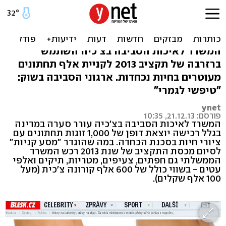
זעם בצ'כיה: שר בזבז תקציב
על תחתוני נשים
המשרד לאיכות הסביבה בצ'כיה השתמש
ברזרבה של תקציב 2013 לקניית אלף תחתונים
מעוטרים בחיות נכחדות. ארגוני הסביבה בשוק:
"טיפשי לגמרי"
ynet
פורסם: 21.12.13, 10:35
המשרד לאיכות הסביבה בצ'כיה עורר סערה במדינה
בגלל רכישה יוצאת דופן של 1,000 זוגות תחתונים עם
ציורי חיות בסכנת הכחדה. במה שהוגדר "מסע קניות"
לסיום מכסת התקציב של שנת 2013 רכש המשרד
הממשלתי גם חפתים, צעיפים, מטריות, תיקים ואלפי
עטים - בשווי כולל של 600 אלף קורונה צ'כית (מעל
100 אלף שקלים).