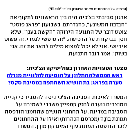
(הדמיה של התחתונים מאתר הצהובון הצ'כי "Blesk")
ארגון סביבתי בצ'כיה היה בין הראשונים לתקוף את
"הבזבוז המשוגע", כהגדרתם. בשבועון "פראג פוסט"
צוטט דובר של התנועה הירוקה "הקשת בענן", שלא
חסך בביקורת על הרכישה. "זה טיפשי לגמרי. זה פשוט
אידיוטי. אני לא יכול למצוא מילים לתאר את זה. אני
בשוק", אמר דובר התנועה.
מצעד הטעויות האחרון בפוליטיקה הצ'כית:
ראש הממשלה התלונן על הנסיעה להלוויית מנדלה
סערה בפראג: בת הנשיא השתתפה במסיבת סקס?
המשרד לאיכות הסביבה הצ'כי ניסה להסביר כי קניית
המוצרים נועדה לחזק קמפיין משרדי לשמירה על
הסביבה במדינה. על תחתוני הנשים שהוזמנו הודפסה
תמונת בּוֹנֶה (מכרסם הנהרות) ואילו על התחתונים
לזכר הודפסה תמונת עוף המים קוֹרְמוֹרָן. המשרד