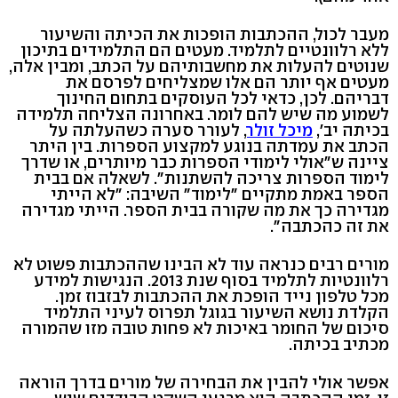
מעבר לכול, ההכתבות הופכות את הכיתה והשיעור
ללא רלוונטיים לתלמיד. מעטים הם התלמידים בתיכון
שנוטים להעלות את מחשבותיהם על הכתב, ומבין אלה,
מעטים אף יותר הם אלו שמצליחים לפרסם את
דבריהם. לכן, כדאי לכל העוסקים בתחום החינוך
לשמוע מה שיש להם לומר. באחרונה הצליחה תלמידה
בכיתה יב',
מיכל זולר
, לעורר סערה כשהעלתה על
הכתב את עמדתה בנוגע למקצוע הספרות. בין היתר
ציינה ש"אולי לימודי הספרות כבר מיותרים, או שדרך
לימוד הספרות צריכה להשתנות". לשאלה אם בבית
הספר באמת מתקיים "לימוד" השיבה: "לא הייתי
מגדירה כך את מה שקורה בבית הספר. הייתי מגדירה
את זה כהכתבה".
מורים רבים כנראה עוד לא הבינו שההכתבות פשוט לא
רלוונטיות לתלמיד בסוף שנת 2013. הנגישות למידע
מכל טלפון נייד הופכת את ההכתבות לבזבוז זמן.
הקלדת נושא השיעור בגוגל תפרוס לעיני התלמיד
סיכום של החומר באיכות לא פחות טובה מזו שהמורה
מכתיב בכיתה.
אפשר אולי להבין את הבחירה של מורים בדרך הוראה