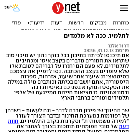
מכתיבים במקום ללמד
המורים אולי מרוויחים שקט ושליטה בכיתה, אבל
ההכתבות הופכות את השיעור ללא רלוונטי
לתלמיד. ככה לא מלמדים
דרור אלנר
פורסם: 31.12.13, 08:56
אם תיכנסו לכיתה בתיכון בכל בוקר נתון יש סיכוי טוב
שתראו את המורים מדברים בקצב איטי ומכתיבים
לתלמידים. לא פעם הם יחזרו על דבריהם לטובת אלו
שלא עומדים בקצב ההכתבה. נסו לדמיין את עצמכם
בסיטואציה: שיעור אחר שיעור, אזרחות, ספרות,
היסטוריה, אתם יושבים בכיתה וכותבים מילה במילה
את הטקסט המוקרא בפניכם באיטיות רבה
ובמונוטוניות. זו מציאות חייהם המייגעת של אלפי
תלמידים ומורים ברחבי הארץ.
שר החינוך שי פירון מרבה לדבר - וגם לעשות - בשבחן
של רפורמות במערכת החינוך ובדבר הצורך לעורר
"למידה משמעותית" וסקרנות בקרב התלמידים.
חוות
דעת
של טובי המומחים תומכות בצורך לאתגר את
התלמידים. בפועל, החזון היפה והמבורך הזה מתנפץ