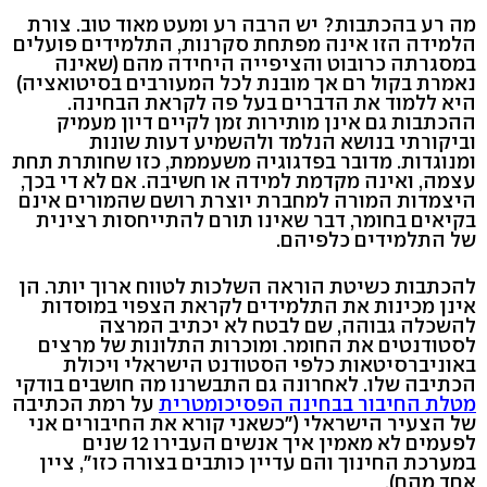
מה רע בהכתבות? יש הרבה רע ומעט מאוד טוב. צורת
הלמידה הזו אינה מפתחת סקרנות, התלמידים פועלים
במסגרתה כרובוט והציפייה היחידה מהם (שאינה
נאמרת בקול רם אך מובנת לכל המעורבים בסיטואציה)
היא ללמוד את הדברים בעל פה לקראת הבחינה.
ההכתבות גם אינן מותירות זמן לקיים דיון מעמיק
וביקורתי בנושא הנלמד ולהשמיע דעות שונות
ומנוגדות. מדובר בפדגוגיה משעממת, כזו שחותרת תחת
עצמה, ואינה מקדמת למידה או חשיבה. אם לא די בכך,
היצמדות המורה למחברת יוצרת רושם שהמורים אינם
בקיאים בחומר, דבר שאינו תורם להתייחסות רצינית
של התלמידים כלפיהם.
להכתבות כשיטת הוראה השלכות לטווח ארוך יותר. הן
אינן מכינות את התלמידים לקראת הצפוי במוסדות
להשכלה גבוהה, שם לבטח לא יכתיב המרצה
לסטודנטים את החומר. ומוכרות התלונות של מרצים
באוניברסיטאות כלפי הסטודנט הישראלי ויכולת
הכתיבה שלו. לאחרונה גם התבשרנו מה חושבים בודקי
מטלת החיבור בבחינה הפסיכומטרית
על רמת הכתיבה
של הצעיר הישראלי ("כשאני קורא את החיבורים אני
לפעמים לא מאמין איך אנשים העבירו 12 שנים
במערכת החינוך והם עדיין כותבים בצורה כזו", ציין
אחד מהם).