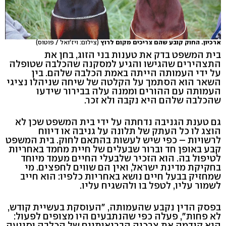
ארכיון. החוק קובע שהם צריכים מקום לרוץ
(צילום: ויז'ואל / פוטוס)
בית המשפט בדק את טענות בני הזוג, בחן את
התצהירים שהגישו והגיע למסקנה שהכלבה שטופלה
על ידי העמותה הייתה באמת הכלבה שלהם. בין
השאר הוא הסתמך על הקלטה של שיחה שניהלו נציגי
העמותה עם ההורים וממנה עלה בבירור שידעו
שהכלבה שלהם היא נקבה ולא זכר.
גם טענת הגניבה נדחתה על ידי בית המשפט שכן לא
הוצג לו כל העתק של תלונה על גניבה או דיווח
לרשויות – כפי שיש לעשות בהתאם לחוק. בית המשפט
קבע באופן חד וברור שבעלים של חיית מחמד באחריות
לטיפול בה. הוא הזכיר שלבעלי החיים מעמד מיוחד
בחקיקת מדינת ישראל, ואין הם שווים לחפצים. מי
שמחזיק בבעל חיים נושא באחריות כלפיו: הוא חייב
לשמור עליו, לטפל בו ולהשגיח עליו.
בפסק הדין נקבע שהעמותה, "העוסקת בעשיית קודש,
לא פחות", פעלה כפי שהנתבעים היו מצופים לפעול:
היא קידמה את צרכיה הבריאותיים של הכלבה וסייעה