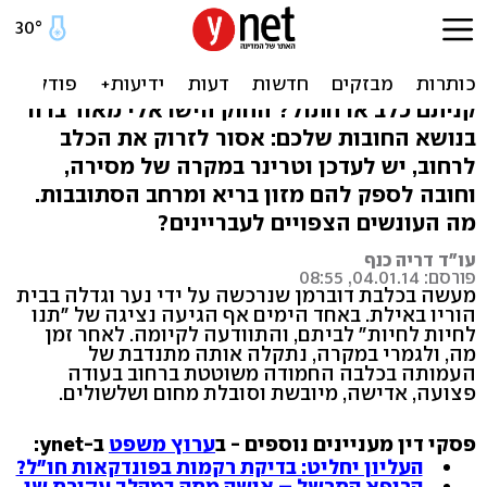
לכלא! מתי הזנחת חיית מחמד
היא פלילית?
קניתם כלב או חתול? החוק הישראלי מאוד ברור
בנושא החובות שלכם: אסור לזרוק את הכלב
לרחוב, יש לעדכן וטרינר במקרה של מסירה,
וחובה לספק להם מזון בריא ומרחב הסתובבות.
מה העונשים הצפויים לעבריינים?
עו"ד דריה כנף
פורסם: 04.01.14, 08:55
מעשה בכלבת דוברמן שנרכשה על ידי נער וגדלה בבית
הוריו באילת. באחד הימים אף הגיעה נציגה של "תנו
לחיות לחיות" לביתם, והתוודעה לקיומה. לאחר זמן
מה, ולגמרי במקרה, נתקלה אותה מתנדבת של
העמותה בכלבה החמודה משוטטת ברחוב בעודה
פצועה, אדישה, מיובשת וסובלת מחום ושלשולים.
פסקי דין מעניינים נוספים - ב
ערוץ משפט
ב-ynet:
העליון יחליט: בדיקת רקמות בפונדקאות חו"ל?
הרופא התרשל – אישה מתה במהלך עקירת שן