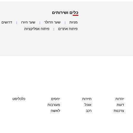
כלים ושירותים
מניות
שער הדולר
שער היורו
דרושים
|
|
|
|
פיתוח אתרים
פיתוח אפליקציות
|
|
יהדות
תיירות
יחסים
כלכליסט
דעות
אוכל
מעורבות
צרכנות
רכב
לאשה