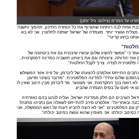
מרט על המו"מ (צילום: גיל יוחנן)
 בבת אחת לבה רותחת שתגרוף את כל המזרח התיכון, תהפוך ותשנה
מצליח ועשיר יותר. מעמדה של ישראל ישתנה לחלוטין. אני לא בא
חנו ברגע קריטי".
חלטות"
מר כי "אפשר להשיג שלום עכשיו שיבטיח גם את ביטחונה של
 את יהדותה, ציונותה וגם את ביטחון תושביה כמדינה דמוקרטית,
 פלסטינית לצדה. צריך לקבל החלטות".
תבים התייחס אולמרט להצעתו של ליברמן, על פיה אזור המשולש
 בהסכם שלום עתידי למדינה הפלסטינית: "מדובר בשינוי מרענן
לא רואה בכך התקדמות, אני מצטער. מר ליברמן מבין היטב שאין לו
ום אי פעם על בסיס העמדה שהביע.
ראל הערבים הם חלק ממדינת ישראל, ועליה לנהוג בהם כאזרחיה
בונה ובאחריות". אולמרט סירב להתייחס לשאלה אם נתניהו מתנהל
 עם הפלסטינים: "אני לא רוצה להביע דעות על ראש הממשלה, אני
כמיטב יכולתו. אני מאמין שהוא עושה כמיטב יכולתו".