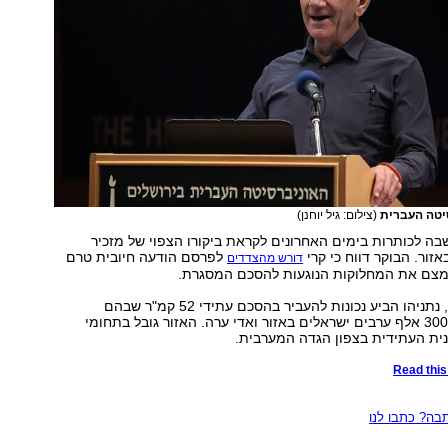
יטה העברית
(צילום: גיל יוחנן)
בה לכותרות בימים האחרונים לקראת ביקורו הצפוי של מזכיר
באזור. הבוקר דווח כי קרי
לפרסם הודעה חיובית טרם
דורש מהצדדים
מצם את המחלוקות הנוגעות להסכם המסגרת.
לדברי בכיר ירדני, נתניהו הביע נכונות להעביר בהסכם עתידי 52 קמ"ר שבהם
מתגוררים בערך 300 אלף ערבים ישראלים באזור ואדי ערה. האזור גובל בתחומי
ית העתידית בצפון הגדה המערבית.
Read this 
ה? כתבו לנו