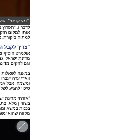
"רגע קריטי": אול
לדבריו, "תפרוץ
אותו למקום חזק 
למתוח ביקורת, אנ
"צריך לקבל ה
אולמרט הוסיף וא
מדינת ישראל, גם
וגם להקים מדינה
במענה לשאלות כ
וואדי ערה יעברו
ומשמח, אבל אני 
סיכוי להגיע לשל
"אזרחי מדינת יש
בשוויון מלא, בת
בכנות במשא ומתן
מקווה שהוא עשה 