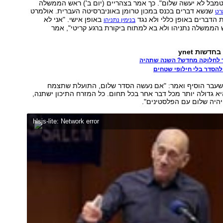
בל לא יעשה שלום". כך אמר בצהריים (יום ב') ראש הממשלה
שנשא דברים בכנס במכון טרומן באוניברסיטה העברית. אולמרט
רט
 הדברים באופן כללי ולא נגד
באופן אישי. "אני לא
בנימין נתניהו
 הממשלה נתניהו ולא בא למתוח ביקורת ברגע קריטי", אמר
דשות ynet
 לחלוקה מחדש? השנה שתהיה
להסדר בלי חילופי שטחים
בר הוסיף ואמר: "אם נעשה הסדר שלום, התועלת שתצמח
א גדולה יותר מכל דבר אחר בכל תחום. כל המזרח התיכון ישתנה,
יהיה שלום עם הפלסטינים".
hlsjs-lite: Network error