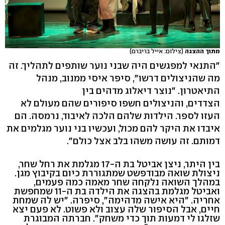
מתוך ההצגה
(צילום: אייל בריברם)
"התנאי למפגשים היה שבני נוער שותפים לתהליך. זה
מה שהניצולים דרשו", סיפר איסי ממנוב, מנהל
התיאטרון. "נוצר דיאלוג מדהים בין
הצדדים, והניצולים חשפו סיפורים שהם מעולם לא
העזו לספר. הילדות שלהם הלכה לאיבוד, נרמסה. הם
איבדו את היקר להם מכול, ועכשיו בני נוער מגלמים את
דמותם. זה עושה משהו בלב אצל כולם".
בין היתר, ניצן אביטל בת ה-17 מגלמת את רחל שחר,
ניצולת שואה מבודפשט שמתגוררת כיום בקיבוץ מגן.
במהלך השואה נלקחה שחר מאמה כמה פעמים,
ואביטל מגלמת בהצגה את הילדה בת ה-11 שמחפשת
אחריה. "היא אישה מדהימה", סיפרה. "יש לה שמחת
חיים, אבל הסיפור שלה עצוב ולא פשוט. לא פעם יצא
שזלגו לי דמעות תוך כדי משחק". חברתה המבוגרת