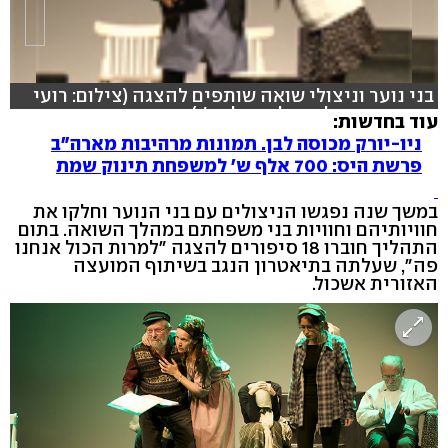
בני נוער וניצולי שואה שותפים להצגה (צילום: רועי
עידן עריכה: ליאת לידור לידג'י)
עוד בחדשות:
ניו-יורק מכוסה לבן. תמונות מרהיבות מארה"ב
פרשת היס: 700 אלף ש' למשפחת תינוק שמת
במשך שנה נפגשו הניצולים עם בני הנוער וחלקו את
חוויותיהם וחוויות בני משפחתם במהלך השואה. בתום
התהליך חוברו 18 סיפורים להצגה "למרות הכול אנחנו
פה", שעלתה בתיאטרון הנגב בשיתוף המועצה
האזורית אשכול.