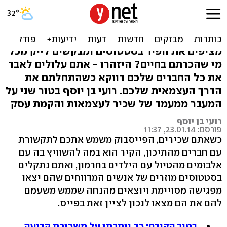
ברוכים הבאים לעצמאות:
פייסבוק ככלי עבודה
מציפים את הפיד בסטטוסים ומבקשים לייק מכל
מי שהכרתם בחיים? היזהרו - אתם עלולים לאבד
את כל החברים שלכם דווקא כשהתחלתם את
הדרך העצמאית שלכם. רועי בן יוסף בטור שני על
המעבר ממעמד של שכיר לעצמאות והקמת עסק
רועי בן יוסף
פורסם: 23.01.14, 11:37
כשאתם שכירים, הפייסבוק משמש אתכם לתקשורת
עם חברים מהתיכון, הקיר הוא במה להשוויץ בה עם
אלבומים מהטיול עם הילדים בחרמון, ואתם נתקלים
בסטטוסים מוזרים של אנשים המדווחים שהם יצאו
מפגישה מסויימת ויוצאים מהנחה שממש משעמם
להם את הם מצאו לנכון לציין זאת בפייס.
בטור הקודם: כך
ויתרתי על משכורת קבועה