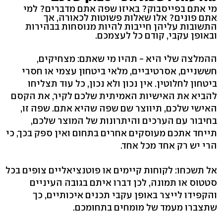
מי אתם בפייסבוק? באיזו שפה אתם מדברים? למי
אתם פונים? אלו שאלות פשוטות לכאורה, אך
התשובות עליהן חייבות להיות מנוסחות בבהירות
ובאופן עקבי, קודם כל לעצמכם.
ההמלצה שלי היא - תהיו מי שאתם: מצחיקים,
חששניים, אסרטיביים, מלאי ביטחון עצמי או חסרי
ביטחון לחלוטין. אין נכון ולא נכון, כל עוד תצליחו
להביא את האישיות האמיתית שלכם לקיר, את הקסם
האישי שלכם, תיווצר שם שפה שהיא אתם. שפה זו,
בחיבור עם הערכים והיתרונות של המוצר שלכם,
תייחד אתכם מעוסקים אחרים בתחום ואין ספק בכך, כי
הרי יש רק אחד מכל אחד.
אל תשכחו: לקוחות קיימים או פוטנציאליים צופים בכל
סטטוס או תמונה, לכן דברו איתם בגובה העיניים
והקפידו לייצר באופן עקבי תכנים איכותיים, כך
שתצברו מעמד של מומחים בתחומכם.