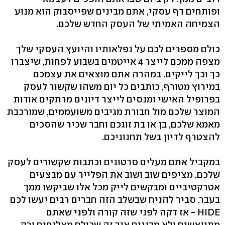
ופותחים דף עסקי, אתם מבינים שפייסבוק הוא מנוע
הצמיחה האמיתי של העסק החדש שלכם.
כולם מספרים לכם על נפלאותיו והיועץ העסקי שלך
מצפה ממכם לייצר 4 אייטמים בשבוע לפחות, שיצברו
כך וכך לייקים. במהרה אתם מוצאים את עצמכם
במירוץ מטורף, כותבים כל יום משהו שקשור לעסק
בפרופיל האישי ומנסים לייצר דיונים מרתקים אודות
המוצר שלכם מול חבורת מגיבים משועממים, שמורכבת
מאמא שלכם, בן או בת זוגכם וחבר שכיר שהסכים
להצטרף לדיון בשל תחנוניכם.
במקביל אתם מעלים סרטונים וכתבות שקשורים לעסק
שלכם, מציפים שוב ושוב את הפלייר עם מבצעים
אטרקטיביים ומבקשים לייק מכל אלו שביקשו ממך
בעבר. סביר להניח שבשלב הזה חברים רבים יעשו לכם
HIDE - אז דקה לפני שזה קורה ולפני שאתם
מתייאשים ולא מבינים איך זה שכולם מצליחים ורק