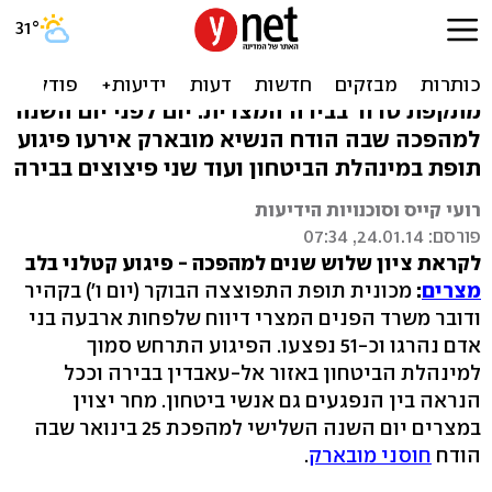
טרור בלב קהיר: 5 הרוגים,
עשרות פצועים
מתקפת טרור בבירה המצרית. יום לפני יום השנה
למהפכה שבה הודח הנשיא מובארק אירעו פיגוע
תופת במינהלת הביטחון ועוד שני פיצוצים בבירה
רועי קייס וסוכנויות הידיעות
פורסם: 24.01.14, 07:34
לקראת ציון שלוש שנים למהפכה - פיגוע קטלני בלב
מצרים
:
מכונית תופת התפוצצה הבוקר (יום ו') בקהיר
ודובר משרד הפנים המצרי דיווח שלפחות ארבעה בני
אדם נהרגו וכ-51 נפצעו. הפיגוע התרחש סמוך
למינהלת הביטחון באזור אל-עאבדין בבירה וככל
הנראה בין הנפגעים גם אנשי ביטחון. מחר יצוין
במצרים יום השנה השלישי למהפכת 25 בינואר שבה
הודח
חוסני מובארק
.