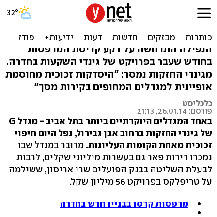
חיפוי זכוכית נפל ממגדל של
גינדי החזקות
הנפילה התרחשה על רקע קריסת המרפסות
בחודש שעבר בפרויקט של גינדי השקעות בחדרה.
מגינדי החזקות נמסר: "היסדקות זכוכית מחוסמת
אופיינית למגדלים המחופים בקירות מסך"
כלכליסט
פורסם: 26.01.14, 21:13
באחד המגדלים היוקרתיים ביותר בתל אביב - מגדל G
של גינדי החזקות ברחוב אבן גבירול, נפל היום חיפוי
זכוכית מאחת הקומות העליונות.
מדובר במגדל שבו
נמכרו דירות פאר גם בעשרות מיליוני שקלים, לרבות
לבעלת השליטה בבנק הפועלים שרי אריסון, ששילמה
על טריפלקס בפרויקט 56 מיליון שקל.
מרפסות קרסו בבניין חדש בחדרה