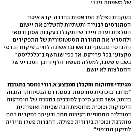
של משפחת גינדי.
בעקבות נפילת המרפסות בחדרה, קרא איגוד
המהנדסים לבנייה ותשתיות להשלים את יישום
המלצות ועדת זיילר שהתקבלו בעקבות אסון ורסאי
ולהסדיר את ההגדרה הסטטוטורית של התפקידים
ההנדסיים בענף ובראש ובראשונה לחייב פיקוח הנדסי
מקצועי בכל פרויקט. אך כפי שנחשף ב"כלכליסט"
בשבוע שעבר, למעלה מעשור חלף ורובן המכריע של
ההמלצות לא יושם.
מגינדי החזקות והקבלן המבצע א.דורי נמסר בתגובה
:
"מדובר בזכוכית מחוסמת, בסטנדרט הבטיחותי הגבוה
ביותר, אשר מונע סיכון לסובבים במקרה של היסדקות.
היסדקות זכוכית מחוסמת הנה שכיחה ואופיינית
במגדלים המחופים בקירות מסך, ובעיקר במקרים בהם
מותקנת זכוכית בידודית כפולה. החברות פעלו מיידית
לתיקון החיפוי".