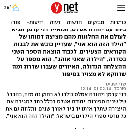
דני קרמן: "הקשר בין טוב
ומצליח הוא מקרי"
ביחד עם יהודה אטלס, המאייר דני קרמן הביא
לעולם את החלונות מהם מציצה דמותו של
"הילד הזה הוא אני", שעדיין כובש את לבבות
הקוראים הצעירים. לכבוד הוצאת הספר השני
בסדרה, "הילדה שאני אוהב", הוא מספר על
ההצלחה הגדולה, האיורים שעברו שדרוג ומה
שדווקא לא מצויר בסיפור
שרי שביט
פורסם: 01.02.14, 12:14
דני קרמן ויהודה אטלס נולדו לא רחוק זה מזה, בהבדל
של שנים ספורות. יהודה אטלס בכלל כתב למגירה את
היצירה שתלך איתו יד ביד לאורך שנים, ותלווה גם את
כל מדפי ספרי הילדים בישראל: "והילד הזה הוא אני".