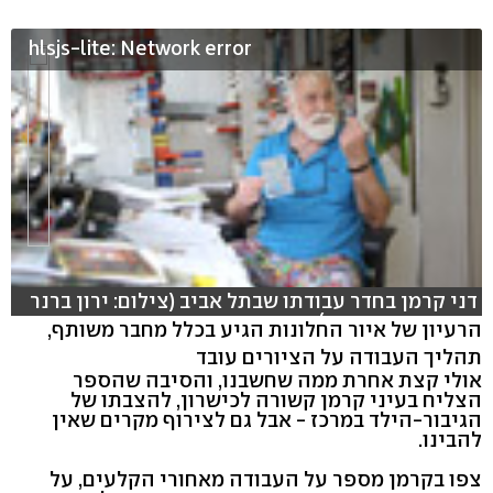
hlsjs-lite: Network error
דני קרמן בחדר עבודתו שבתל אביב (צילום: ירון ברנר
עריכה: אסף קוזין)
הרעיון של איור החלונות הגיע בכלל מחבר משותף,
תהליך העבודה על הציורים עובד
אולי קצת אחרת ממה שחשבנו, והסיבה שהספר
הצליח בעיני קרמן קשורה לכישרון, להצבתו של
הגיבור-הילד במרכז - אבל גם לצירוף מקרים שאין
להבינו.
צפו בקרמן מספר על העבודה מאחורי הקלעים, על