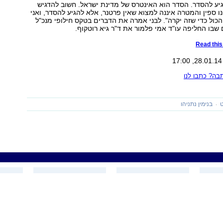
יע להסדר. הסדר הוא האינטרס של מדינת ישראל. חשוב להדגיש
 ספין והמטרה איננה למצוא שאין פרטנר, אלא להגיע להסדר, ואני
כול כדי שזה יקרה". לבני אמרה את הדברים בטקס חילופי מנכ"ל
בו החליפה עו"ד אמי פלמור את ד"ר גיא רוטקוף.
Read this 
ה? כתבו לנו
ט
בנימין נתניהו