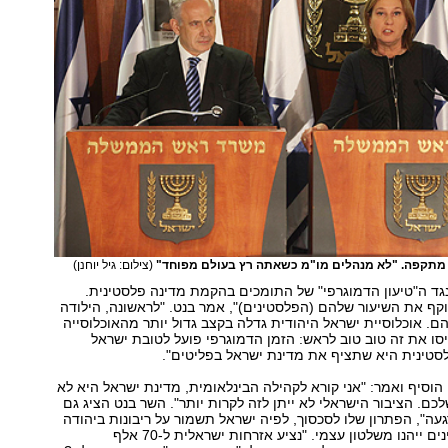
ת מתקפה. "לא מנהלים מו"מ כשאתה רץ בעולם מפוחד"
(צילום: גיל יוחנן)
נגד ה"טיעון הדמוגרפי" של התומכים בהקמת מדינה פלסטינית.
עוקף את השיעור שלהם (הפלסטינים)", אמר בנט. "לראשונה, הילודה
ם. אוכלוסיית ישראל היהודית גדלה בקצב גדול יותר מהאוכלוסייה
סו את זה טוב טוב לראש: הזמן הדמוגרפי פועל לטובת ישראל
סטינית היא שתציף את מדינת ישראל בפליטים".
י הוסיף ואמר: "אני קורא לקהילה הבינלאומית, מדינת ישראל היא לא
לכם. הציבור הישראלי לא ייתן לזה לקרות יותר". השר בנט הציג גם
עה", הפתרון שלו לסכסוך, לפיה ישראל תשמור על ריבונות ביהודה
ושומרון והפלסטינים ייהנו משלטון עצמי. "נציע אזרחות ישראלית ל-70 אלף