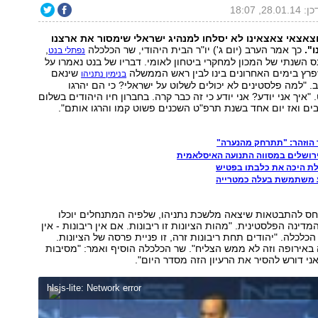
28.01., 18:07
וצאצאי צאצאינו לא יסלחו למנהיג ישראלי שימסור את ארצנו
ו".
כך אמר הערב (יום ג') יו"ר הבית היהודי, שר הכלכלה
,
נפתלי בנט
 השנתי של המכון למחקרי ביטחון לאומי. דבריו של בנט נאמרו על
רץ בימים האחרונים בינו לבין ראש הממשלה
שינאם
בנימין נתניהו
. "למה פלסטינים לא יכולים לשלוט על ישראלי? כי הם יהרגו
"איך אני יודע? אני יודע כי זה כבר קרה. בחברון חיו היהודים בשלום
ם ואז יום אחד בשנת תרפ"ט השכנים פשוט קמו והרגו אותם".
רושלים במסווה התנועה האיסלאמית
ת היכה את כלבתו בפטיש
 משתמשת בעלה כמטרייה
יחס להתבטאות שיצאה מלשכת נתניהו, שלפיה המתנחלים יוכלו
ינה הפלסטינית. "מהות הציונות זו ריבונות. אם אין ריבונות - אין
הכלכלה. "יהודים תחת ריבונות זרה, זו פניית פרסה של הציונות.
ה באירופה וזה לא ממש הצליח". שר הכלכלה הוסיף ואמר: "מסיבות
 אני דורש להסיר את הרעיון הזה מסדר היום".
hlsjs-lite: Network error