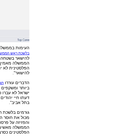
העימות בממשלה פ
בלשכת ראש הממש
להישאר בשטחה ש
הממשלה מאמין שב
הפלסטינית לא יה
להישאר".
הדברים עוררו
תגו
ביותר ומשקפים א
ישראל לא עברו כ
דעתו חיי יהודים
בתל אביב".
גורמים בלשכת 
מכול את חוסר ה
והפזיזה על פרסו
הממשלה מאשימים 
הפלסטינים כסרבני