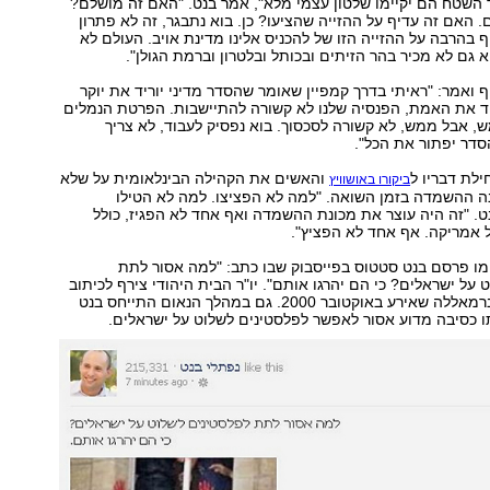
השטח הם יקיימו שלטון עצמי מלא", אמר בנט. "האם זה מושלם?
. האם זה עדיף על ההזייה שהציעו? כן. בוא נתבגר, זה לא פתרון
 בהרבה על ההזייה הזו של להכניס אלינו מדינת אויב. העולם לא
א גם לא מכיר בהר הזיתים ובכותל ובלטרון וברמת הגולן".
 ואמר: "ראיתי בדרך קמפיין שאומר שהסדר מדיני יוריד את יוקר
יד את האמת, הפנסיה שלנו לא קשורה להתיישבות. הפרטת הנמלים
ש, אבל ממש, לא קשורה לסכסוך. בוא נפסיק לעבוד, לא צריך
הסדר יפתור את הכל".
לת דבריו ל
והאשים את הקהילה הבינלאומית על שלא
ביקורו באושוויץ
 ההשמדה בזמן השואה. "למה לא הפציצו. למה לא הטילו
. "זה היה עוצר את מכונת ההשמדה ואף אחד לא הפגיז, כולל
 אמריקה. אף אחד לא הפציץ".
ומו פרסם בנט סטטוס בפייסבוק שבו כתב: "למה אסור לתת
 על ישראלים? כי הם יהרגו אותם". יו"ר הבית היהודי צירף לכיתוב
תמונה מהלינץ' ברמאללה שאירע באוקטובר 2000. גם במהלך הנאום התייחס בנט
ותו כסיבה מדוע אסור לאפשר לפלסטינים לשלוט על ישראלים.