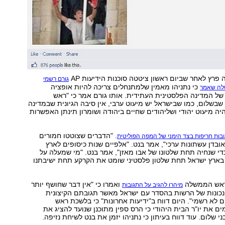
רץ לאחר שביום ראשון ציטטה סוכנות הידיעות AP
גורם רשמי
כי נתניהו מאמין שלמתנחלים צריכה להיות אופציה
לה שאמר
ל המדינה הפלסטינית העתידית. אותו גורם אמר כי "ראש
שלום, כמו שבישראל יש מיעוט ערבי, אין סיבה הגיונית שבמדינה
יה מיעוט יהודי ושליהודים שחיים ביהודה ושומרון תינתן האפשרות
. "הדברים שצוטטו חמורים
בות חריפות בצד הימני של המפה הפוליטית
ובדן עשתונות ערכי", אמר בנט. "אלפיים שנות כיסופים לארץ
די שנחיה תחת שלטונו של אבו מאזן", אמר בנט. "מי שמעלה על
 בארץ ישראל תחת שלטון פלסטיני שומט את הקרקע תחת ישיבתנו
ראש הממשלה
ואמרו כי "אין דבר שחושף יותר
מיהרו להגיב על התגובות
נכונות של הרשות בהסדר עם ישראל מאשר תגובתם הקיצונית
ם לא רשמי". היום דווח ב"ידיעות אחרונות" כי בלשכת ראש
את יו"ר הבית היהודי כי הרס ספין מתוכנן שנועד להציג את
 שלום. עוד דווח בעיתון כי נתניהו יזמן את בנט לשיחת נזיפה.