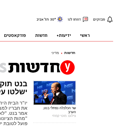
חדשות
מדיני
בנט תוקף
ישלטו על
יו"ר הבית היה
את חבריו לממ
שר הכלכלה נפתלי בנט,
הערב
אמר בנט. "לא
צילום: מוטי קמחי
"מהות הציונות 
פועל לטובת י