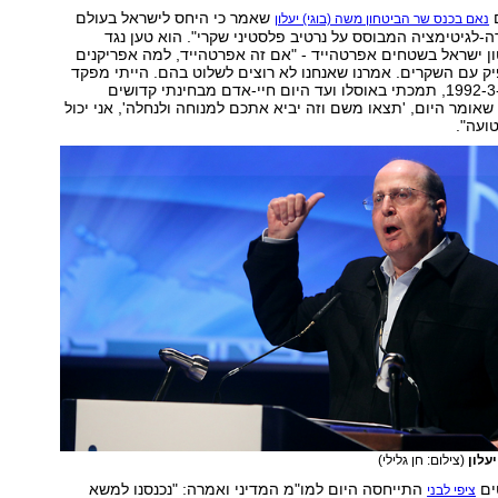
ם
שאמר כי היחס לישראל בעולם
נאם בכנס שר הביטחון משה (בוגי) יעלון
לגיטימציה המבוסס על נרטיב פלסטיני שקרי". הוא טען נגד
ן ישראל בשטחים אפרטהייד - "אם זה אפרטהייד, למה אפריקנים
 עם השקרים. אמרנו שאנחנו לא רוצים לשלוט בהם. הייתי מפקד
יהודה ושומרון ב-1992-3, תמכתי באוסלו ועד היום חיי-אדם מבחינתי קדושים
אומר היום, 'תצאו משם וזה יביא אתכם למנוחה ולנחלה', אני יכול
ועה".
עלון
(צילום: חן גלילי)
ים
התייחסה היום למו"מ המדיני ואמרה: "נכנסנו למשא
ציפי לבני