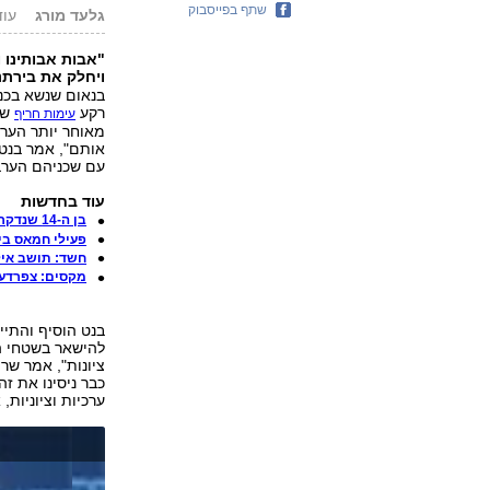
שתף בפייסבוק
גלעד מורג
עודכן: 14
"אבות אבותינו 
ויחלק את בירתנ
בנאום שנשא בכנס
רקע
שפ
עימות חריף
מאוחר יותר הערב
אותם", אמר בנט. 
עם שכניהם הערבי
עוד בחדשות
בן ה-14 שנדקר הוזהר: "תתרחק מהנערה"
פעילי חמאס בי
חשד: תושב איל
מקסים: צפרדע
בנט הוסיף והתי
להישאר בשטחי המד
ציונות", אמר שר 
כבר ניסינו את ז
ערכיות וציוניות,