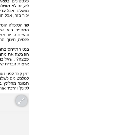
פלסטינים ובשאר 
לא, זה לא מושלם
מושלם, אבל עדיף
יכיר בזה, אבל הו
שר הכלכלה הוסיף
המחייה. בואו נג
ובעיית הדיור ממ
פנסיה, חינוך. ה
בנט התייחס בתחי
הפציצה את מחנה
פצצה?", שאל בנט
ארצות הברית של
זמן קצר לפני נא
לפלסטינים לשלוט
ללינץ' והזכיר א