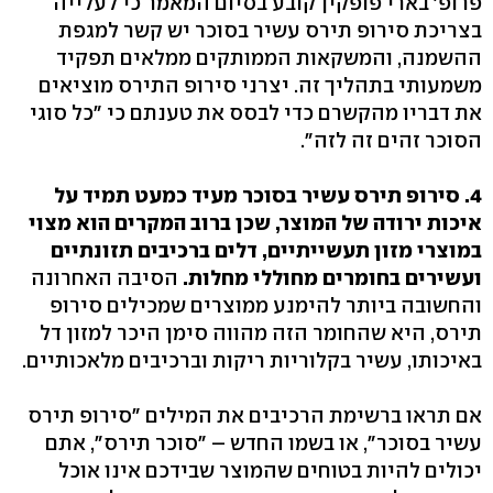
פרופ' בארי פופקין קובע בסיום המאמר כי לעלייה
בצריכת סירופ תירס עשיר בסוכר יש קשר למגפת
ההשמנה, והמשקאות הממותקים ממלאים תפקיד
משמעותי בתהליך זה. יצרני סירופ התירס מוציאים
את דבריו מהקשרם כדי לבסס את טענתם כי "כל סוגי
הסוכר זהים זה לזה".
4. סירופ תירס עשיר בסוכר מעיד כמעט תמיד על
איכות ירודה של המוצר, שכן ברוב המקרים הוא מצוי
במוצרי מזון תעשייתיים, דלים ברכיבים תזונתיים
ועשירים בחומרים מחוללי מחלות.
הסיבה האחרונה
והחשובה ביותר להימנע ממוצרים שמכילים סירופ
תירס, היא שהחומר הזה מהווה סימן היכר למזון דל
באיכותו, עשיר בקלוריות ריקות וברכיבים מלאכותיים.
אם תראו ברשימת הרכיבים את המילים "סירופ תירס
עשיר בסוכר", או בשמו החדש – "סוכר תירס", אתם
יכולים להיות בטוחים שהמוצר שבידכם אינו אוכל