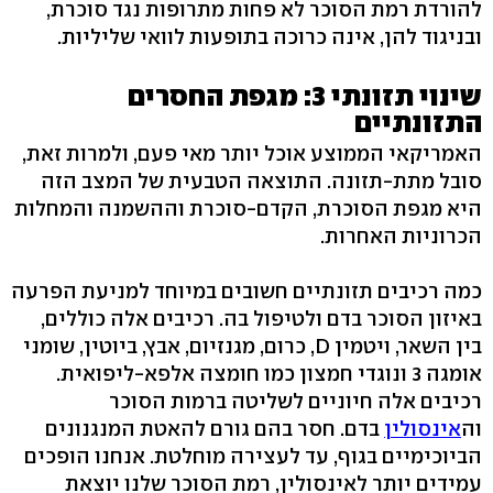
להורדת רמת הסוכר לא פחות מתרופות נגד סוכרת,
ובניגוד להן, אינה כרוכה בתופעות לוואי שליליות.
שינוי תזונתי 3: מגפת החסרים
התזונתיים
האמריקאי הממוצע אוכל יותר מאי פעם, ולמרות זאת,
סובל מתת-תזונה. התוצאה הטבעית של המצב הזה
היא מגפת הסוכרת, הקדם-סוכרת וההשמנה והמחלות
הכרוניות האחרות.
כמה רכיבים תזונתיים חשובים במיוחד למניעת הפרעה
באיזון הסוכר בדם ולטיפול בה. רכיבים אלה כוללים,
בין השאר, ויטמין D, כרום, מגנזיום, אבץ, ביוטין, שומני
אומגה 3 ונוגדי חמצון כמו חומצה אלפא-ליפואית.
רכיבים אלה חיוניים לשליטה ברמות הסוכר
וה
אינסולין
בדם. חסר בהם גורם להאטת המנגנונים
הביוכימיים בגוף, עד לעצירה מוחלטת. אנחנו הופכים
עמידים יותר לאינסולין, רמת הסוכר שלנו יוצאת