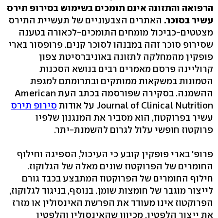
הרפואה והתזונה אינם תומכים בשימוש בסירופ תירס
עשיר בסוכר.
האתרים הצבעוניים של תעשיית התירס
מצטטים-כביכול מומחים התומכים-לכאורה בטענה
שסירופ סוכר זהה במבנהו לסוכר קנים. פרופסור בארי
פופקין מהמחלקה לתזונה באוניברסיטת צפון
קרוליינה פרסם מאמרים רבים בנושא הסכנות
הטמונות במשקאות ממותקים ובתרומתם למגפת
ההשמנה. בסקירה שפורסמה בכתב העת American
Journal of Clinical Nutrition על אודות
סירופ תירס
עשיר בפרוקטוז, הוא מסביר את המנגנון שלפיו
פרוקטוז חופשי עלול לגרום להשמנת-יתר.
פרופ' בארי פופקין קובע כי העיכול, הספיגה וחילוף
החומרים של הפרוקטוז שונים מאלה של הגלוקוז.
חילוף החומרים של הפרוקטוז המתבצע בכבד גורם
לייצור מוגבר של חומצות שומן. בנוסף, בניגוד לגלוקוז,
הפרוקטוז אינו מעודד את הפרשת האינסולין או מזרז
את ייצור הלפטין. מכיוון שהאינסולין והלפטין