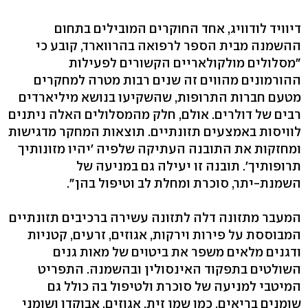
דיוויד לודוויג, אחד החוקרים המובילים בתחום
ההשמנה מבית הספר לרפואה בהרווארד, קובע כי
"מסלולים מולקולאריים הקשורים לפעילות
ההורמונים מהווים זה שנים רבות מטרה למחקרים
מטעם חברות התרופות, שהשקיעו בנושא מיליארדים
רבים של דולרים. אולם, חלק מהמסלולים האלה ניתנים
לוויסות באמצעים תזונתיים. תוצאות המחקר מדגישות
ומחזקות את התובנה העתיקה שלפיה 'יהיו מזונותיך
תרופותיך'. תובנה זו יעילה גם במניעה של
השמנת-יתר, סוכרת ומחלת לב וטיפול בהן".
המעבר מתזונה דלה לתזונה עשירה ברכיבים תזונתיים
המבוססת על פירות וירקות, אגוזים, זרעים, קטניות
ודגנים מלאים משפר את ביטוים של מאות גנים
השולטים בתפקוד האינסולין ובהשמנה. התפריט
המיטבי למניעה של סוכרת ולטיפול בה כולל גם
שומנים בריאים, כמו שמן זית, אגוזים, אבוקדו ושומני