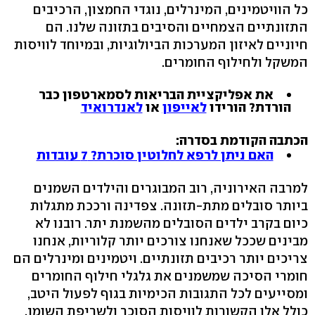
כל הוויטמינים, המינרלים, נוגדי החמצון, הרכיבים
התזונתיים הצמחיים והסיבים בתזונה שלנו. הם
חיוניים לאיזון המערכות הביולוגיות, ובמיוחד לוויסות
המשקל ולחילוף החומרים.
את אפליקציית הבריאות לסמארטפון כבר
הורדת? הורידו
לאייפון
או
לאנדרואיד
הכתבה הקודמת בסדרה:
האם ניתן לרפא לחלוטין סוכרת? 7 עובדות
למרבה האירוניה, רוב המבוגרים והילדים השמנים
ביותר סובלים מתת-תזונה. צפדינה ורככת מתגלות
כיום בקרב ילדים הסובלים מהשמנת יתר. רובנו לא
מבינים שככל שאנחנו צורכים יותר קלוריות, אנחנו
צריכים יותר רכיבים תזונתיים. ויטמינים ומינרלים הם
חומרי הסיכה שמשמנים את גלגלי חילוף החומרים
ומסייעים לכל התגובות הכימיות בגוף לפעול היטב,
כולל אלו הקשורות לוויסות הסוכר ולשריפת השומן.