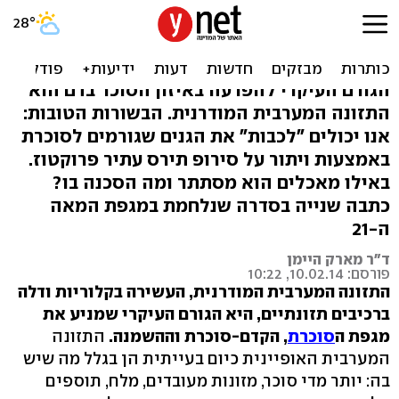
ויתור על רכיב תזונה אחד
ימנע סוכרת. מהו?
הגורם העיקרי להפרעה באיזון הסוכר בדם הוא
התזונה המערבית המודרנית. הבשורות הטובות:
אנו יכולים "לכבות" את הגנים שגורמים לסוכרת
באמצעות ויתור על סירופ תירס עתיר פרוקטוז.
באילו מאכלים הוא מסתתר ומה הסכנה בו?
כתבה שנייה בסדרה שנלחמת במגפת המאה
ה-21
ד"ר מארק היימן
פורסם: 10.02.14, 10:22
התזונה המערבית המודרנית, העשירה ב
קלוריות
ודלה
ברכיבים תזונתיים, היא הגורם העיקרי שמניע את
מגפת ה
סוכרת
, הקדם-סוכרת וההשמנה.
התזונה
המערבית האופיינית כיום בעייתית הן בגלל מה שיש
בה: יותר מדי סוכר, מזונות מעובדים, מלח, תוספים