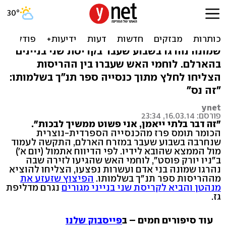
נס אמריקני: הכנסייה חרבה,
התנ"ך שרד
שמונה נהרגו בשבוע שעבר בקריסת שני בניינים
בהארלם. לוחמי האש שעברו בין ההריסות
הצליחו לחלץ מתוך כנסייה ספר תנ"ך בשלמותו:
"זה נס"
ynet
פורסם: 16.03.14, 23:34
"זה דבר בלתי ייאמן, אני פשוט ממשיך לבכות".
הכומר תומס פרז מהכנסייה הספרדית-נוצרית
שנחרבה בשבוע שעבר במזרח הארלם, התקשה לעמוד
מול הממצא שהובא לידיו. לפי הדיווח אתמול (יום א')
ב"ניו יורק פוסט", לוחמי האש שהגיעו לזירה שבה
נהרגו שמונה בני אדם ועשרות נפצעו, הצליחו להוציא
מההריסות ספר תנ"ך בשלמותו.
הפיצוץ שזעזע את
מנהטן והביא לקריסת שני בנייני מגורים
נגרם מדליפת
גז.
עוד סיפורים חמים – ב
פייסבוק שלנו