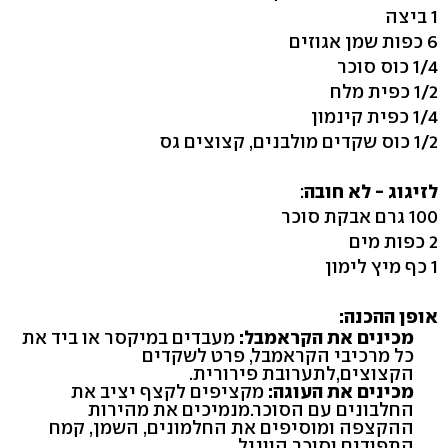
1 ביצה
6 כפות שמן אגוזים
1/4 כוס סוכר
1/2 כפית מלח
1/4 כפית קינמון
1/2 כוס שקדים מולבנים, קצוצים גס
לזיגוג - לא חובה
:
100 גרם אבקת סוכר
2 כפות מים
1 כף מיץ לימון
אופן ההכנה:
מכינים את הקראמבל:
מעבדים במיקסר או ביד את
כל מרכיבי הקראמבל, פרט לשקדים
הקצוצים,לתערובת פירורית.
מכינים את העוגה:
מקציפים לקצף יציב את
החלבונים עם הסוכר.מנמיכים את מהירות
ההקצפה ומוסיפים את החלמונים, השמן, קמח
התפודים וסוכר הווניל.