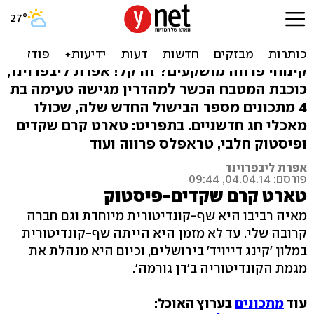
בזרוע נטויה: 4 קינוחים
כשרים לפסח
קינוחי פרווה מושקעים? זה קל! אפרת ליבפרוינד,
כוכבת המטבח הכשר למהדרין מגישה טעימה בת
4 מתכונים מספר הבישול החדש שלה, שכולו
מאכלי חג חדשניים. בתפריט: טארט קרם שקדים
ופיסטוק חלבי, טראפלס פרווה ועוד
אפרת ליבפרוינד
פורסם: 04.04.14, 09:44
טארט קרם שקדים-פיסטוק
מאיה רביבו היא שף-קונדיטורית מיוחדת וגם חברה
קרובה שלי. עד לא מזמן היא הייתה שף-קונדיטורית
במלון 'קינג דייויד' בירושלים, וכיום היא מנהלת את
מגמת הקונדיטוריה ב'דן גורמה'.
עוד
מתכונים
בערוץ האוכל: