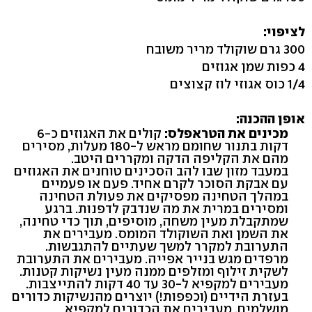
לציפוי:
300 גרם שוקולד מריר משובח
4 כפות שמן אגוזים
1/4 כוס אגוזי לוז קצוצים
אופן ההכנה:
מכינים את הטראפלס:
קולים את האגוזים כ-6
דקות בתנור שחומם מראש ל-180 מעלות, מסירים
מהם את הקליפה הדקה ומקררים היטב.
במעבד מזון שבו להב הסכינים טוחנים את האגוזים
עם אבקת הסוכר לקרם אחיד. פעם או פעמיים
במהלך הטחינה מפסיקים את פעולת הטחינה
ומסירים במרית את מה שנדבק לדפנות. ברגע
שמתקבלת מעין משחה, מוסיפים, תוך כדי טחינה,
את השמן ואת השוקולד המומס. מעבירים את
התערובת למקרר למשך שעתיים להתגבשות.
מרפדים מגש בנייר אפייה. מעבירים את התערובת
לשקית זילוף ומזלפים ממנה מעין נשיקות קטנות.
מעבירים למקפיא ל-30 עד 40 דקות להתייצבות.
בעזרת הידיים (וכפפות!) יוצרים מהנשיקות כדורים
מושלמים. מעבירים את הכדורים למקפיא