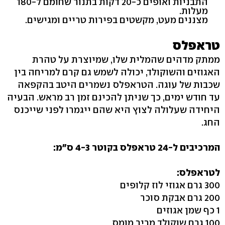
התבניות ואופים כ-20 דקות בתנור שחומם ל-180
מעלות.
מצננים מעט, מקשטים בפירות טריים ומגישים.
טראפלס
ממתק מדהים שהמלית שלו, שמיוצרת על טהרת
האגוזים והשוקולד, יכולה לשמש גם קרם למריחה בין
שכבות של עוגה. הטראפלס נשמרים היטב בהקפאה
עד חודש ימים, כך שניתן להכינם זמן רב מראש. הבעיה
היחידה שעלולה לצוץ היא שהם ייגמרו לפני שייכנס
החג.
המרכיבים ל-24 טראפלס בקוטר 4-3 ס"מ:
לטראפלס:
300 גרם אגוזי לוז קלופים
200 גרם אבקת סוכר
1 כף שמן אגוזים
100 גרם שוקולד מריר מומס