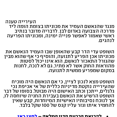
העירייה טענה
מנגד שהנאשם העמיד את מכוניתו בצומת הומה ליד
מדרכה הצבועה באדום לבן. לדבריה מדובר בנתיב
ראשי שאמור לאפשר פנייה ימינה, ומכוניתו הפריעה
לנהגים.
השופט עדי הדר קבע שהאופן שבו העמיד הנאשם את
מכוניתו אכן הפריע לתנועה, והוסיף כי אף שהוא מבין
שהגורל התאכזר לנאשם, הוא אינו יכול לסטות
מהוראות החוק אשר לא מתיר, גם לא לנכה, לחנות
במקום שמפריע ממשית לתנועה.
השופט מצא לנכון לציין, כי אם הנאשם היה מוכיח
שהעירייה נוקטת מדיניות כללית של אי אכיפת נכי
גלגלים, ייתכן וכתב האישום היה מבוטל. בסופו של דבר
השופט הרשיע את הנאשם בעבירת החניה שיוחסה לו,
אך לנוכח נסיבותיו האישיות המיוחדות, קבע שאין
להחמיר איתו וגזר עליו קנס של 100 שקל בלבד.
לקריאת הכרעת הדין המלאה –
לחצו כאן