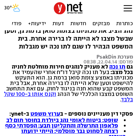
למרות תו נכה: הנהג הורשע
בעבירת חניה
נהג הציב את מכוניתו בצומת סואן ברמת גן, וטען
שבשל מצבו לא הייתה לו ברירה אחרת. בית
המשפט הבהיר לו שגם לתו נכה יש מגבלות
מערכת PsakDin
פורסם: 22.04.14, 08:38
גם
תו נכה
לא מעניק לנהגים חירות מוחלטת לחניה
בכל מצב:
בעל תו נכה קיבל דו"ח אחרי שהעמיד את
מכוניתו באמצע צומת סואן ברמת גן. הוא התעקש
להישפט וטען שלא הייתה לו ברירה אחרת, אבל בית
המשפט קבע שהוא חנה בניגוד לחוק. עם זאת התחשב
השופט במצבו הכלכלי של הנהג
וקנס אותו ב-100 שקל
בלבד
.
פסקי דין מעניינים נוספים - ב
ערוץ משפט
ב-ynet:
שופט: ביטוח לאומי נהג ביולדת בחוסר תום לב
פלאפון התרשלה והתקליטן תבע: הפסדתי כסף
רצתה לסחוט גבר מוסלמי: הייתי ידועתו