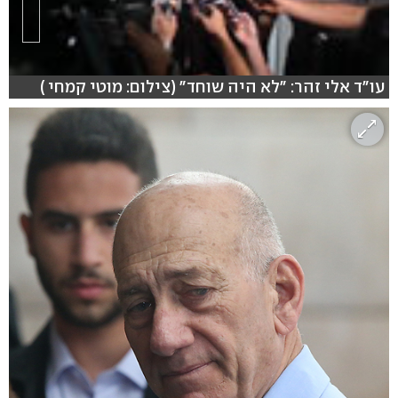
עו"ד אלי זהר: "לא היה שוחד" (צילום: מוטי קמחי )