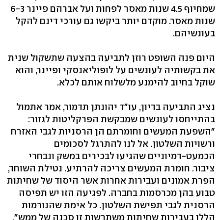
שמחיוף 4.5 שנות מאסר לפחות ועל אברהם פיינר 6-3
שנות מאסר. מוקדם יותר ביקשו גם עורכי דינם להקל
בעונשיהם.
היום פנה השופט רוזן לתביעה בהצעה שתשקול שנית
את בקשותיה לעונשים על לופוליאנסקי ופיינר, והוא
שוקל בחיוב להימנע מלשלוח אותם לכלא.
נציג התביעה בדיון, עו"ד יהונתן תדמור, אמר אתמול
בהתייחסו לעונשים שמבקשת הפרקליטות לגזור:
"השפעת המעשים וחומרתם הן הרסניות לגבי האזרח
ורשויות השלטון. אל לנו להתרגל לסכומים
הכמעט-דמיוניים שהגיעו לבכירים במשק ונבחרי
ציבור. חומרת המעשים צריכה להרתיע. נטילת השוחד,
הפרת אמונים ועבירות אחרות אשר היסוד של שחיתות
טבוע בהן מכרסמות בחברה. לפגיעה הזו יש תפיסה
הרסנית לגבי תפישת השלטון. כל אימת שהנורמות
הללו בעבירות שחיתות משתרשות זו סכנה של ממש".