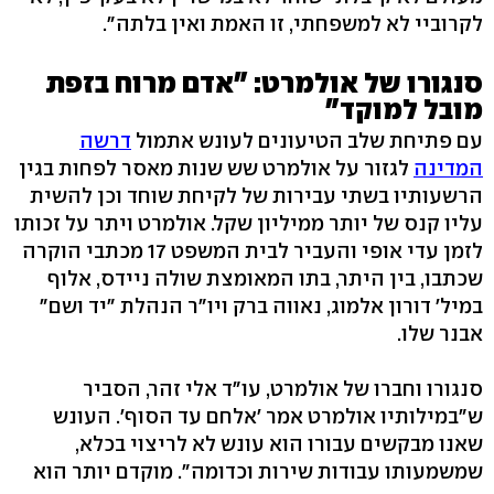
לקרוביי לא למשפחתי, זו האמת ואין בלתה".
סנגורו של אולמרט: "אדם מרוח בזפת
מובל למוקד"
עם פתיחת שלב הטיעונים לעונש אתמול
דרשה
המדינה
לגזור על אולמרט שש שנות מאסר לפחות בגין
הרשעותיו בשתי עבירות של לקיחת שוחד וכן להשית
עליו קנס של יותר ממיליון שקל. אולמרט ויתר על זכותו
לזמן עדי אופי והעביר לבית המשפט 17 מכתבי הוקרה
שכתבו, בין היתר, בתו המאומצת שולה ניידס, אלוף
במיל' דורון אלמוג, נאווה ברק ויו"ר הנהלת "יד ושם"
אבנר שלו.
סנגורו וחברו של אולמרט, עו"ד אלי זהר, הסביר
ש"במילותיו אולמרט אמר 'אלחם עד הסוף'. העונש
שאנו מבקשים עבורו הוא עונש לא לריצוי בכלא,
שמשמעותו עבודות שירות וכדומה". מוקדם יותר הוא