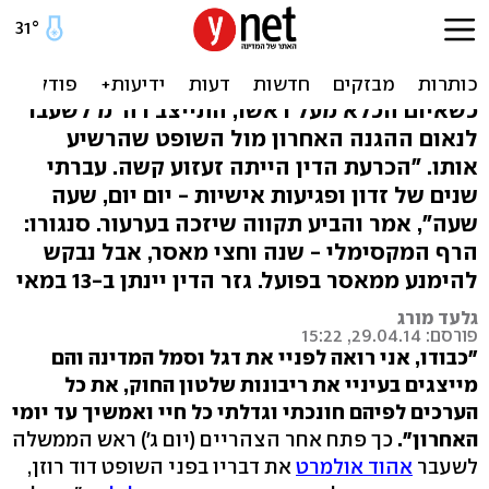
אולמרט לשופט: "זעקה רוצה
להשתחרר מפי"
כשאיום הכלא מעל ראשו, התייצב רה"מ לשעבר
לנאום ההגנה האחרון מול השופט שהרשיע
אותו. "הכרעת הדין הייתה זעזוע קשה. עברתי
שנים של זדון ופגיעות אישיות - יום יום, שעה
שעה", אמר והביע תקווה שיזכה בערעור. סנגורו:
הרף המקסימלי - שנה וחצי מאסר, אבל נבקש
להימנע ממאסר בפועל. גזר הדין יינתן ב-13 במאי
גלעד מורג
פורסם: 29.04.14, 15:22
"כבודו, אני רואה לפניי את דגל וסמל המדינה והם
מייצגים בעיניי את ריבונות שלטון החוק, את כל
הערכים לפיהם חונכתי וגדלתי כל חיי ואמשיך עד יומי
האחרון".
כך פתח אחר הצהריים (יום ג') ראש הממשלה
לשעבר
אהוד אולמרט
את דבריו בפני השופט דוד רוזן,