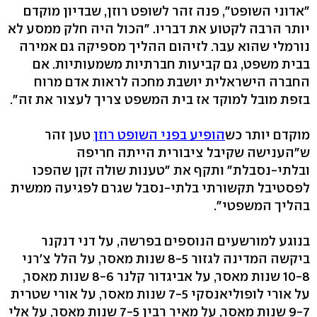
"אדוני השופט", פנה זהר לשופט רוזן, שבדיון מוקדם
יותר הרבה לקטוע את דבריו. "הכול היה חלק ממסע לא
נורמלי שהוא עבר. לזיהום ההליך מספיקה גם אמירה
בבית משפט, גם קביעות חברתיות משמעותיות. אם
החברה הישראלית יושבת מחכה לראות אדם מרוח
בזפת מובל למוקד אז בית המשפט צריך לעצור את זה".
מוקדם יותר כש
הופיע בפני השופט רוזן
טען זהר
ש"הענישה שקיבל ציבורית הייתה חריפה
ובלתי-נסבלת" ותקף את "טענות שולה זקן שהפכו
לפסטיבל תקשורתי בלתי-נסבל שגרם לפגיעה ממשית
בהליך המשפטי".
בנוגע למורשעים הנוספים בפרשה, על דני דנקנר
ביקשה המדינה לגזור 8-5 שנות מאסר, על הלל צ'רני
10-8 שנות מאסר, על אביגדור קלנר 8-6 שנות מאסר,
על אורי לופוליאנסקי 7-5 שנות מאסר, על אורי שטרית
9-7 שנות מאסר, על מאיר רבין 7-5 שנות מאסר, על אלי