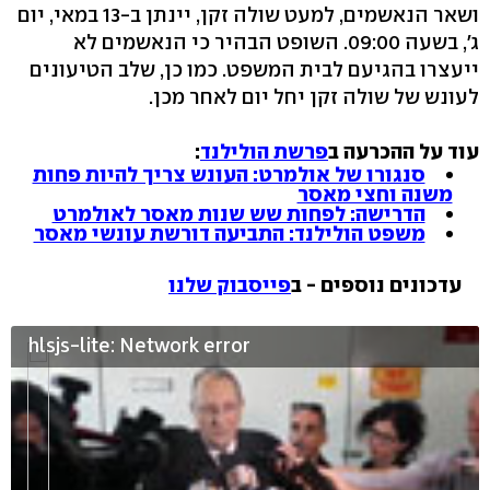
ושאר הנאשמים, למעט שולה זקן, יינתן ב-13 במאי, יום
ג', בשעה 09:00. השופט הבהיר כי הנאשמים לא
ייעצרו בהגיעם לבית המשפט. כמו כן, שלב הטיעונים
לעונש של שולה זקן יחל יום לאחר מכן.
עוד על ההכרעה ב
פרשת הולילנד
:
סנגורו של אולמרט: העונש צריך להיות פחות
משנה וחצי מאסר
הדרישה: לפחות שש שנות מאסר לאולמרט
משפט הולילנד: התביעה דורשת עונשי מאסר
עדכונים נוספים - ב
פייסבוק שלנו
hlsjs-lite: Network error