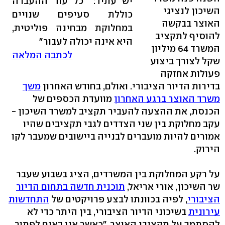
יש עתיד: "כל עוד ההעברה
השיכון לנציגי
כוללת סעיפים שנויים
האוצר בבקשה
במחלוקת מבחינה פוליטית,
להוסיף לתקציב
היא אינה יכולה לעבור"
המשרד 64 מיליון
לכתבה המלאה
שקל לצורך ביצוע
פעולות אחזקה
בדירות הדיור הציבורי. ואולם, בחודש האחרון
משך
משרד האוצר ברגע האחרון
מוועדת הכספים של
הכנסת, את ההצעה להעביר תקציב למשרד השיכון -
עקב מחלוקת בין שני הצדדים לגבי תקציבים שהיו
אמורים להיות מועברים לבנייה ביישובים שמעבר לקו
הירוק.
על רקע המחלוקת בין המשרדים, הציג בשבוע שעבר
שר השיכון, אורי אריאל,
תוכנית חדשה בתחום הדיור
הציבורי
, לפיה בכוונתו לבצע פרויקטים של
התחדשות
עירונית
בשיכוני הדיור הציבורי, בין היתר כדי לא
להסתמך על תקציבי האוצר. "כאשר אנו באים לפתור