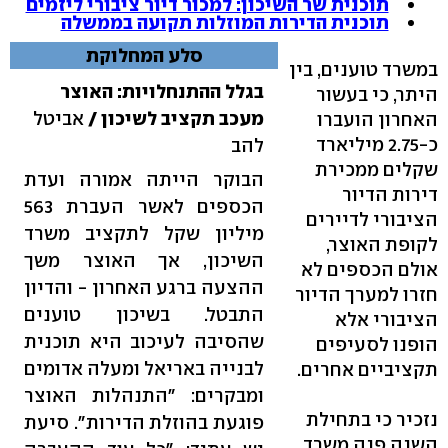
תוכנית שר השיכון: למכור דיור ציבורי ליזמים
תוכנית הדירות המוזלות תקועה בממשלה
סלע המחלוקת
במשרד טוענים, בין
בגלל ההתנחלויות: האוצר
היתר, כי בעשור
מעכב תקציב לשיכון /
אביטל
האחרון הועברו
כ-2.75 מיליארד
להב
שקלים ממכירת
הבוקר הייתה אמורה ועדת
דירות הדיור
הכספים לאשר העברת 563
הציבורי לדיירים
מיליון שקל לתקציב משרד
לקופת האוצר,
השיכון, אך האוצר משך
אולם הכספים לא
ההצעה ברגע האחרון - והדיון
חזרו למערך הדיור
התבטל. בשיכון טוענים
הציבורי אלא
שהסיבה לעיכוב היא תוכנית
הופנו לסעיפים
לבנייה באריאל ומעלה אדומים
תקציביים אחרים.
ומבקרים: "התנהלות האוצר
נזכיר כי בתחילת
פוגעת בהוזלת הדירות". סיעת
השנה פנה משרד