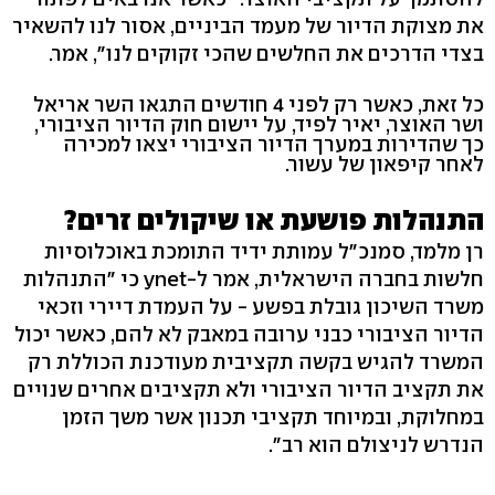
את מצוקת הדיור של מעמד הביניים, אסור לנו להשאיר
בצדי הדרכים את החלשים שהכי זקוקים לנו", אמר.
כל זאת, כאשר רק לפני 4 חודשים התגאו השר אריאל
ושר האוצר, יאיר לפיד, על יישום חוק הדיור הציבורי,
כך שהדירות במערך הדיור הציבורי יצאו למכירה
לאחר קיפאון של עשור.
התנהלות פושעת או שיקולים זרים?
רן מלמד, סמנכ"ל עמותת ידיד התומכת באוכלוסיות
חלשות בחברה הישראלית, אמר ל-ynet כי "התנהלות
משרד השיכון גובלת בפשע - על העמדת דיירי וזכאי
הדיור הציבורי כבני ערובה במאבק לא להם, כאשר יכול
המשרד להגיש בקשה תקציבית מעודכנת הכוללת רק
את תקציב הדיור הציבורי ולא תקציבים אחרים שנויים
במחלוקת, ובמיוחד תקציבי תכנון אשר משך הזמן
הנדרש לניצולם הוא רב".