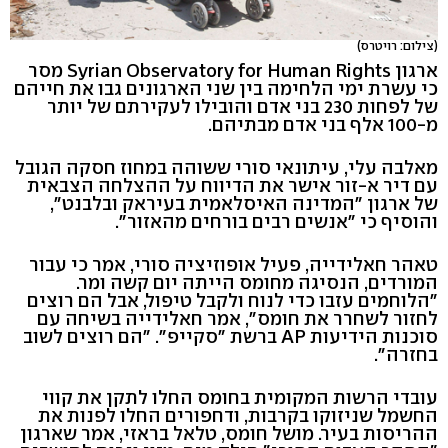
(צילום: רויטרס)
ארגון Syrian Observatory for Human Rights מסר
כי עשרת ימי הלחימה בין שני הארגונים גבו את חייהם
של לפחות 230 בני אדם והובילו לעקירתם של יותר
מ-100 אלף בני אדם מבתיהם.
מאלבה עלי, עיתונאי סורי ששוהה במחוז חסקה הגובל
עם דיר א-זור אישר את הדיווח על ההצלחה הצבאית
של ארגון "המדינה האיסלאמית בעיראק ובלבנט",
והוסיף כי "אנשים רבים בורחים מהאזור".
טאהר חאלידייה, פעיל אופוזיציה סורי, אמר כי עבור
המורדים, הנסיגה מחומס הייתה יום קשה ומר.
"הלוחמים עזבו כדי לנוח ולקבל טיפול, אבל הם רוצים
לחזור לשחרר את חומס", אמר חאלידייה בשיחה עם
סוכנות הידיעות AP ברשת "סקייפ". "הם רוצים לשוב
בחזרה".
עובדי הרשות המקומית בחומס החלו לתקן את קווי
החשמל שניזוקו בקרבות, ודחפורים החלו לפנות את
ההריסות בעיר. מושל חומס, טלאל בראזי, אמר שארגון