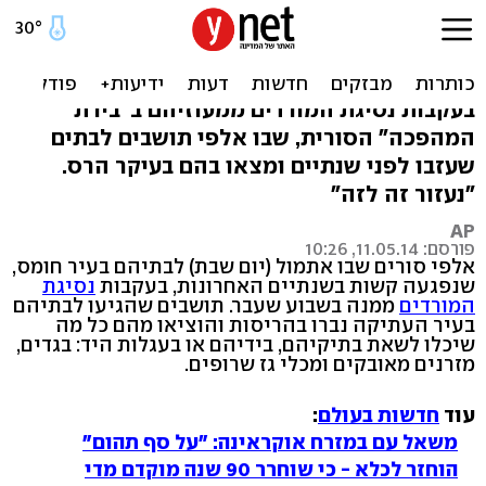
אלפים שבו לחומס: "הכול
שרוף, אבל נישן פה"
בעקבות נסיגת המורדים ממעוזיהם ב"בירת
המהפכה" הסורית, שבו אלפי תושבים לבתים
שעזבו לפני שנתיים ומצאו בהם בעיקר הרס.
"נעזור זה לזה"
AP
פורסם: 11.05.14, 10:26
אלפי סורים שבו אתמול (יום שבת) לבתיהם בעיר חומס,
שנפגעה קשות בשנתיים האחרונות, בעקבות
נסיגת
המורדים
ממנה בשבוע שעבר. תושבים שהגיעו לבתיהם
בעיר העתיקה נברו בהריסות והוציאו מהם כל מה
שיכלו לשאת בתיקיהם, בידיהם או בעגלות היד: בגדים,
מזרנים מאובקים ומכלי גז שרופים.
עוד
חדשות בעולם
:
משאל עם במזרח אוקראינה: "על סף תהום"
הוחזר לכלא - כי שוחרר 90 שנה מוקדם מדי