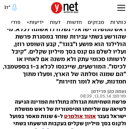
אהוד אולמרט נידון ל-6 שנות
מאסר
ראש ממשלה ישראלי נשלח לראשונה לכלא. מי
שהורשע בשתי עבירות שוחד במסגרת פרשת
הולילנד הוא פושע ו"בוגד", קבע השופט רוזן,
ועליו לשלם גם קנס בסך מיליון שקלים. "קיבל
לרשותו סכומי עתק ולא משנה אם לאחיו או
לכיסו". המורשעים, שייכנסו לכלא ב-1 בספטמבר,
"הם שמנה וסלתה של הארץ, ופעלו מתוך
חמדנות, שלא לומר חזירות"
נעמה כהן פרידמן
פורסם: 13.05.14, 08:39
פרשת השחיתות הגדולה בתולדות המדינה הגיעה
לשיאה עם שליחתו ההיסטורית של ראש ממשלת
ישראל בעבר
אהוד אולמרט
ל-6 שנות מאסר בפועל
ולקנס בסך מיליון שקלים בעקבות הרשעתו בשתי