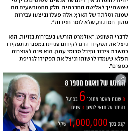
יהיה לחומרה. אין דינם של אנשים 'פשוטים כדין מי
שמשתייך לאליטה החברתית. חלק מהמורשעים הם
שמנה וסלתה של הארץ. אלה פעלו וביצעו עבירות
מתוך חמדנות, שלא לומר חזירות".
לדברי השופט, "אולמרט הורשע בעבירות בזויות. הוא
ניצל את תפקידו הרם לקידום עניינו במסגרת תפקידו
כמשרת ציבור וקיבל סכומי עתק. הוא פנה לאוצרות
הפלא שעמדו לרשותו וניצל את תפקידו לגריפת
כספים".