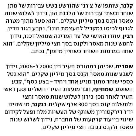
קלנר
, שותפו של צ'רני שהורשע בשש עבירות של מתן
שוחד ובשתי עבירות של הלבנת הון, נידון לשלוש שנות
מאסר וקנס בסך מיליון שקלים. "הוא פעל מתוך מטרה
לגרוף לכיסו במקביל להעצמת הונו", נקבע בגזר הדין.
רבין
, עוזרו האישי של עד המדינה שמואל דכנר, נידון
לחמש שנות מאסר ולקנס בסך חצי מיליון שקלים. "הוא
שחה במדמנת השוחד כשחיין מיומן", נכתב.
שטרית
, שכיהן כמהנדס העיר בין 2000 ל-2006, נידון
לשבע שנות מאסר וקנס בסך מיליון שקלים. "הוא נטל
כספי שוחד מתוך מניע אחד ויחיד - בצע כסף", קבע
השופט.
שמחיוף
, חבר מועצת העיר ירושלים וסגן ראש
העיר לאחר מכן, נידון לשלוש שנות מאסר וחצי
ולתשלום קנס בסך 300 אלף שקלים.
דנקנר
, מי שהיה
יו"ר דירקטוריון משותף של תעשיות מלח ופעל לקידום
שינוי בייעוד קרקעות של החברה, נידון לשלוש שנות
מאסר ולקנס בגובה חצי מיליון שקלים.