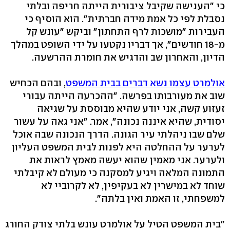
כי "הענישה שקיבל ציבורית הייתה חריפה ובלתי
נסבלת לפי כל אמת מידה חברתית". הוא הוסיף כי
העבירות "מושכות לרף התחתון" וביקש "עונש קל
מ-18 חודשים", אך דבריו נקטעו על ידי השופט במהלך
הדיון, והאחרון שב והדגיש את חומרת ההרשעה.
אולמרט עצמו נשא דברים בבית המשפט
, ובהם הכחיש
שוב את מעורבותו בפרשה. "ההכרעה הייתה עבורי
זעזוע קשה, אני יודע שהיא מבוססת על שגיאה
יסודית, שהיא איננה נכונה", אמר. "אני גאה על עשור
שלם שבו ניהלתי עיר הגונה. הדרך הנכונה שבה אוכל
לערער על ההחלטה היא לפנות לבית המשפט העליון
ולערער. אני מאמין שהוא יעשה מאמץ לראות את
התמונה המלאה ויגיע למסקנה כי מעולם לא קיבלתי
שוחד לא במישרין לא בעקיפין, לא לקרוביי לא
למשפחתי, זו האמת ואין בלתה".
"בית המשפט הטיל על אולמרט עונש בלתי צודק החורג