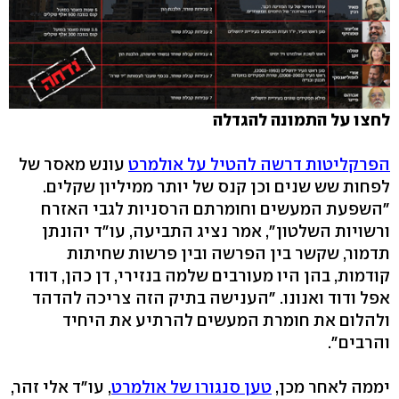
לחצו על התמונה להגדלה
הפרקליטות דרשה להטיל על אולמרט
עונש מאסר של
לפחות שש שנים וכן קנס של יותר ממיליון שקלים.
"השפעת המעשים וחומרתם הרסניות לגבי האזרח
ורשויות השלטון", אמר נציג התביעה, עו"ד יהונתן
תדמור, שקשר בין הפרשה ובין פרשות שחיתות
קודמות, בהן היו מעורבים שלמה בנזירי, דן כהן, דודו
אפל ודוד ואנונו. "הענישה בתיק הזה צריכה להדהד
ולהלום את חומרת המעשים להרתיע את היחיד
והרבים".
יממה לאחר מכן,
טען סנגורו של אולמרט
, עו"ד אלי זהר,