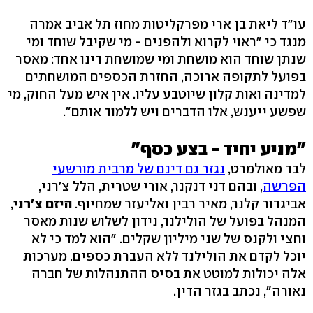
עו"ד ליאת בן ארי מפרקליטות מחוז תל אביב אמרה
מנגד כי "ראוי לקרוא ולהפנים - מי שקיבל שוחד ומי
שנתן שוחד הוא מושחת ומי שמושחת דינו אחד: מאסר
בפועל לתקופה ארוכה, החזרת הכספים המושחתים
למדינה ואות קלון שיוטבע עליו. אין איש מעל החוק, מי
שפשע ייענש, אלו הדברים ויש ללמוד אותם".
"מניע יחיד - בצע כסף"
לבד מאולמרט,
נגזר גם דינם של מרבית מורשעי
הפרשה
, ובהם דני דנקנר, אורי שטרית, הלל צ'רני,
אביגדור קלנר, מאיר רבין ואליעזר שמחיוף.
היזם צ'רני
,
המנהל בפועל של הולילנד, נידון לשלוש שנות מאסר
וחצי ולקנס של שני מיליון שקלים. "הוא למד כי לא
יוכל לקדם את הולילנד ללא העברת כספים. מערכות
אלה יכולות למוטט את בסיס ההתנהלות של חברה
נאורה", נכתב בגזר הדין.