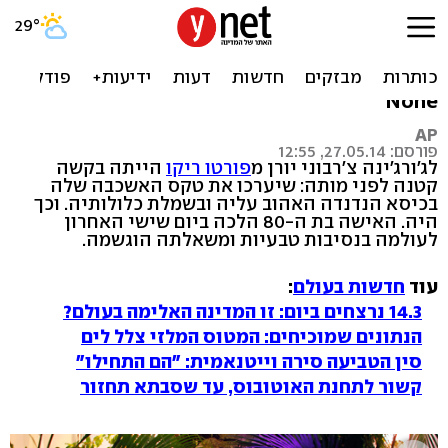
טקס אשכבה של בת 80 -
בכיסא האהוב שלה
None
AP
פורסם: 27.05.14, 12:55
לג'ורג'ינה צ'רבוני יורן מ
פורטו ריקו
הייתה בקשה
קטנה לפני מותה: שיערכו את טקס האשכבה שלה
בכיסא הנדנדה האהוב עליה ובשמלת כלולותיה. וכך
היה. האישה בת ה-80 הלכה ביום שישי האחרון
לעולמה בנסיבות טבעיות ומשאלתה הוגשמה.
עוד
חדשות בעולם
:
14.3 נרצחים ביום: זו המדינה האלימה בעולם?
הנתונים שמוכיחים: המטוס המלזי צלל לים
סין הטביעה סירה וייטנאמית: "הם התחילו"
קשור לתחנת האוטובוס, עד שסבתא תחזור