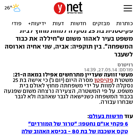
דחתה את הארוס, נישאה
לאָהוּב ונסקלה למוות
פקיסטנית בת 25 נסקלה למוות מחוץ לבית
משפט בעיר לאהור משום ש"חיללה את כבוד
המשפחה". בין תוקפיה: אביה, שני אחיה וארוסהּ
לשעבר
רויטרס
פורסם: 27.05.14, 14:39
מעשי זוועה שעדיין מתרחשים אפילו במאה ה-21:
משטרת
פקיסטן
מסרה היום (יום ג') כי אישה בת 25
נסקלה למוות על ידי משפחתה מחוץ לאולם בית
משפט. על פי המשטרה, הצעירה נרצחה משום שפגעה
בכבוד המשפחה כשנישאה לגבר שאהבה ולא לגבר
שבחרו עבורה.
עוד
חדשות בעולם
:
6 פקחי או"ם נחטפו: "טרור של המורדים"
טקס אשכבה של בת 80 - בכיסא האהוב שלה