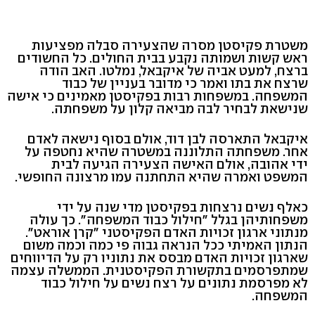
משטרת פקיסטן מסרה שהצעירה סבלה מפציעות
ראש קשות ושמותה נקבע בבית החולים. כל החשודים
ברצח, למעט אביה של איקבאל, נמלטו. האב הודה
שרצח את בתו ואמר כי מדובר בעניין של כבוד
המשפחה. במשפחות רבות בפקיסטן מאמינים כי אישה
שנישאת לבחיר לבה מביאה קלון על משפחתה.
איקבאל התארסה לבן דוד, אולם בסוף נישאה לאדם
אחר. משפחתה התלוננה במשטרה שהיא נחטפה על
ידי אהובה, אולם האישה הצעירה הגיעה לבית
המשפט ואמרה שהיא התחתנה עמו מרצונה החופשי.
כאלף נשים נרצחות בפקיסטן מדי שנה על ידי
משפחותיהן בגלל "חילול כבוד המשפחה". כך עולה
מנתוני ארגון זכויות האדם הפקיסטני "קרן אוראט".
הנתון האמיתי ככל הנראה גבוה פי כמה וכמה משום
שארגון זכויות האדם מבסס את נתוניו רק על הדיווחים
שמתפרסמים בתקשורת הפקיסטנית. הממשלה עצמה
לא מפרסמת נתונים על רצח נשים על חילול כבוד
המשפחה.