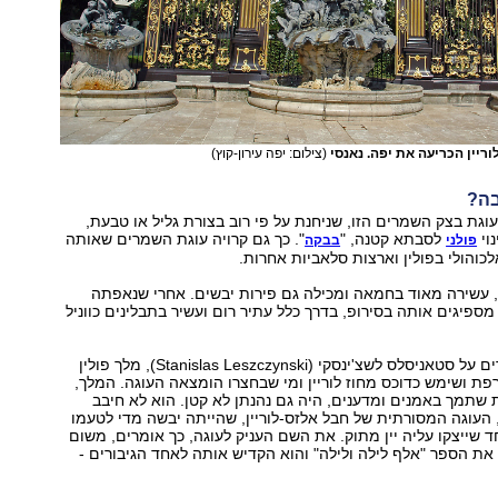
ריין הכריעה את יפה. נאנסי
(צילום: יפה עירון-קוץ)
בה?
גת בצק השמרים הזו, שניחנת על פי רוב בצורת גליל או טבעת,
וי
לסבתא קטנה, "
". כך גם קרויה עוגת השמרים שאותה
פולני
בבקה
לכוהולי בפולין וארצות סלאביות אחרות.
, עשירה מאוד בחמאה ומכילה גם פירות יבשים. אחרי שנאפתה
מספיגים אותה בסירופ, בדרך כלל עתיר רום ועשיר בתבלינים כווניל
2 סיפורים מספרים על סטאניסלס לשצ'ינסקי (Stanislas Leszczynski), מלך פולין
פת ושימש כדוכס מחוז לוריין ומי שבחצרו הומצאה העוגה. המלך,
שתמך באמנים ומדענים, היה גם נהנתן לא קטן. הוא לא חיבב
 העוגה המסורתית של חבל אלזס-לוריין, שהייתה יבשה מדי לטעמו
חד שייצקו עליה יין מתוק. את השם העניק לעוגה, כך אומרים, משום
את הספר "אלף לילה ולילה" והוא הקדיש אותה לאחד הגיבורים -