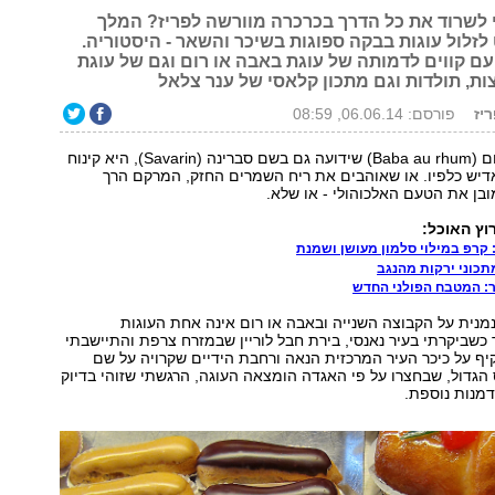
 לשרוד את כל הדרך בכרכרה מוורשה לפריז? המלך
לזלול עוגות בבקה ספוגות בשיכר והשאר - היסטוריה.
 עם קווים לדמותה של עוגת באבה או רום וגם של עוגת
ות, תולדות וגם מתכון קלאסי של ענר צלאל
ריז
פורסם: 06.06.14, 08:59
עוגת באבה או רום (Baba au rhum) שידועה גם בשם סברינה (Savarin), היא קינוח
יש כלפיו. או שאוהבים את ריח השמרים החזק, המרקם הרך
ובן את הטעם האלכוהולי - או שלא.
ץ האוכל:
קרפ במילוי סלמון מעושן ושמנת
כוני ירקות מהנגב
: המטבח הפולני החדש
 נמנית על הקבוצה השנייה ובאבה או רום אינה אחת העוגות
 כשביקרתי בעיר נאנסי, בירת חבל לוריין שבמזרח צרפת והתיישבתי
ף על כיכר העיר המרכזית הנאה ורחבת הידיים שקרויה על שם
גדול, שבחצרו על פי האגדה הומצאה העוגה, הרגשתי שזוהי בדיוק
מנות נוספת.