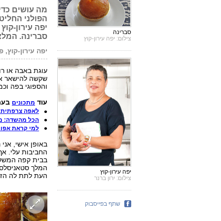
מה עושים כדי
הפולני החליט 
יפה עירון-קוץ
סברינה
סברינה. המלצ
צילום: יפה עירון-קוץ
יפה עירון-קוץ, פ
שקשה להישאר אד
והספוגי בפה וכמ
עוד
בערו
מתכונים
לאפה צרפתית: 
הכל מהשדה: מת
למי קראת אפור
באופן אישי, אני
החביבות עלי. אך
בבית קפה המשקי
המלך סטאניסלס ה
יפה עירון-קוץ
העת לתת לה הזד
צילום: ירון ברנר
שתף בפייסבוק