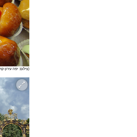
(צילום: יפה עירון-קוץ