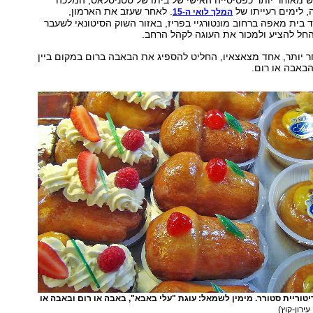
 מאוחר יותר כפטיסייה האישי של ביתו של סטניסלאס, המלכה
, לימים רעייתו של
. לאחר שעזב את הארמון,
המלך לואי ה-15
וא ייסד בית מאפה ברחוב מונטורגיי בפריז, באזור השוק הסיטונאי לשעבר
חל להציע ולמכור את העוגה לקהל הרחב.
 יותר, אחד מצאצאיו, החליט להספיג את הבאבה ברום במקום ביין
הבאבה או רום.
יטוריית סטורר. מימין לשמאל: עוגת "עלי באבא", באבה או רום ובאבה או
עירון-קוץ)