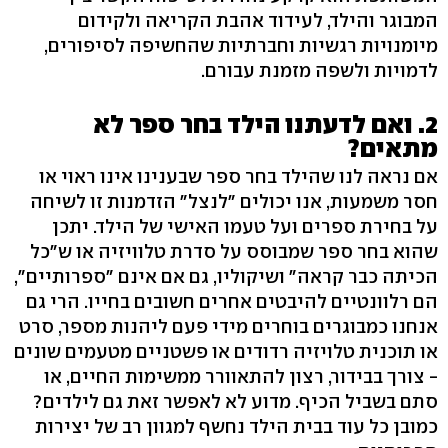
המבוגר והילד, לעידוד אהבת הקריאה ולקידום
מיומנויות רגשיות וחברתיות שהחשיפה לסיפורים,
לדמויות ולשפה מזמנת עבורם.
2. ואם לדעתנו הילד בחר ספר לא
מתאים?
אם נראה לנו שהילד בחר ספר שבענינו אינו ראוי או
חסר משמעות, אנו יכולים "לנצל" הזדמנות זו לשיחה
על בחירת ספרים ועל טעמו האישי של הילד. יתכן
שהוא בחר ספר שמבוסס על סדרת טלוויזיה או ש"כל
הכיתה כבר קראה" ושיקוליו, גם אם אינם "ספרותיים",
הם רלוונטיים להיבטים אחרים חשובים בחייו. הרי גם
אנחנו כמבוגרים בוחרים מידי פעם ליהנות מספר, סרט
או תוכנית טלויזיה רדודים או פשטניים מטעמים שונים
- צורך בבידור, רצון להתאוורר ממשימות החיים, או
סתם בשביל הכיף. מדוע לא לאפשר זאת גם לילדים?
כמובן כל עוד בבית הילד נחשף למגוון רב של יצירות