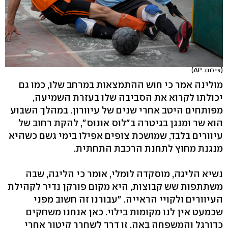
(צילום: AP)
מולינה אמר כי חוש ההתמצאות במרחב שלו, כמו גם
יכולתו לקרוא את הסביבה שלו בעזרת השמיעה,
מפותחים היטב אחרי שנים של עיוורון. במהלך השבוע
הוא שר ומנגן בגיטרה ב"לוס אונוס", להקת רחוב של
עיוורים בלבד, שמושכת צופים אפילו בימי גשם כשהיא
מנגנת מחוץ לתחנת הרכבת התחתית.
נשיא הליגה, מוסקדה לומלי, אומר כי הליגה, שבה
משתתפות שש קבוצות, היא מקום פורקן נדיר לקהילת
העיוורים ולקויי הראייה. "עבורנו זה חשוב מפני
שכמעט אין לנו מקומות בילוי. כאן אנחנו משחקים
כדורגל והמשפחה באה. זו דרך לשחרר קיטור אחרי