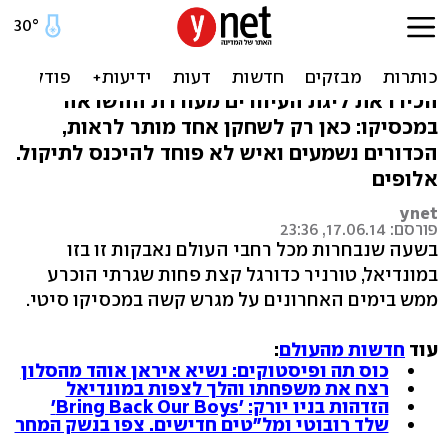
יורדים גם לגליצ'ים: ליגת
הכדורגל לעיוורים
הכירו את ליגת העיוורים מעוררת ההשראה
במכסיקו: כאן רק לשחקן אחד מותר לראות,
הכדורים נשמעים ואיש לא פוחד להיכנס לתיקול.
אלופים
ynet
פורסם: 17.06.14, 23:36
בשעה שנבחרות מכל רחבי העולם נאבקות זו בזו
במונדיאל, טורניר כדורגל קצת פחות שגרתי הוכרע
ממש בימים האחרונים על מגרש קשה במכסיקו סיטי.
עוד
חדשות מהעולם
:
כוס תה ופיסטוקים: נשיא איראן אוהד מהסלון
רצח את משפחתו והלך לצפות במונדיאל
הזדהות בניו יורק: 'Bring Back Our Boys'
שלד רובוטי ומל"טים חדישים. צפו בנשק המחר