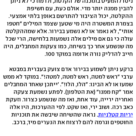
ניסו להמעיט בתוכנה של הקלטת, ולרמוז כי לא ניתן
להבין ממנה יותר מדי. אולם כעת, עם חשיפת
ההקלטה, יכול הציבור להתרשם באופן בלתי אמצעי.
בצמרת המשטרה היה מי שטען שצמד המילים "חטפו
אותי", לא נאמר או לא נשמע בבירור. אלא שמההקלטה
עולה כי גם אם מילים אלה נשמעות בלחישה, הרי שכל
מה שנשמע אחר כך בשיחה, כמו צעקות המחבלים, היה
חייב להדליק נורה אדומה במוקד 100.
ברקע ניתן לשמוע בבירור אדם צועק בעברית במבטא
ערבי "ראש למטה, ראש למטה, למטה!". במוקד לא ממש
שמעו או לא הבינו: "הלו, הלו!". 'ייתכן שאחד המחבלים
אמר "קח ממנו" (את הטלפון). לפתע נשמעת צעקה
ואחריה ירייה, עוד אחת, ואז מה שנשמע כצרור. וזעקת
כאב רכה. ושוב ירי, ואז שקט. לפי ההערכות, היו אלה
יריות קטלניות
. נראה שהשיחה שיבשה את תוכניות
החוטפים וגרמה להם לרצוח את הנערים מיד, ברכב.