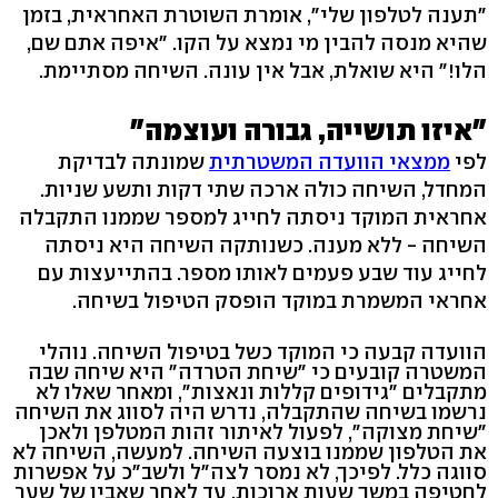
"תענה לטלפון שלי", אומרת השוטרת האחראית, בזמן
שהיא מנסה להבין מי נמצא על הקו. "איפה אתם שם,
הלו!" היא שואלת, אבל אין עונה. השיחה מסתיימת.
"איזו תושייה, גבורה ועוצמה"
לפי
ממצאי הוועדה המשטרתית
שמונתה לבדיקת
המחדל, השיחה כולה ארכה שתי דקות ותשע שניות.
אחראית המוקד ניסתה לחייג למספר שממנו התקבלה
השיחה - ללא מענה. כשנותקה השיחה היא ניסתה
לחייג עוד שבע פעמים לאותו מספר. בהתייעצות עם
אחראי המשמרת במוקד הופסק הטיפול בשיחה.
הוועדה קבעה כי המוקד כשל בטיפול השיחה. נוהלי
המשטרה קובעים כי "שיחת הטרדה" היא שיחה שבה
מתקבלים "גידופים קללות ונאצות", ומאחר שאלו לא
נרשמו בשיחה שהתקבלה, נדרש היה לסווג את השיחה
"שיחת מצוקה", לפעול לאיתור זהות המטלפן ולאכן
את הטלפון שממנו בוצעה השיחה. למעשה, השיחה לא
סווגה כלל. לפיכך, לא נמסר לצה"ל ולשב"כ על אפשרות
לחטיפה במשך שעות ארוכות, עד לאחר שאביו של שער