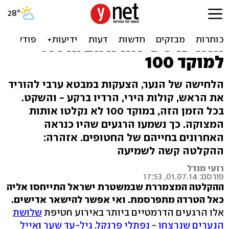
גיל-עד: "חטפו אותי",
המחבל: "ראש למטה!".
האזינו לשיחה המצמררת
למוקד 100
הלחישה של הנער, הצעקות במבטא ערבי להוריד
את הראש, קולות הירי, הרדיו ברקע - והשקט.
בכל הזמן הזה, במוקד 100 לא נקלטו אותות
המצוקה. כך נשמעו הרגעים שהיו כנראה
האחרונים בחייהם של החטופים. אזהרה:
ההקלטה קשה לשמיעה
רועי מנדל
פורסם: 01.07.14, 17:53
ההקלטה המצמררת שבמשטרת ישראל התייחסו אליה
כאל הטרדה מתפרסמת. ואי אפשר להישאר אדישים.
אלו הרגעים הדרמטיים ביותר באירוע חטיפת
שלושת
הנערים שנרצחו
-
נפתלי פרנקל
,
גיל-עד שער
ו
אייל