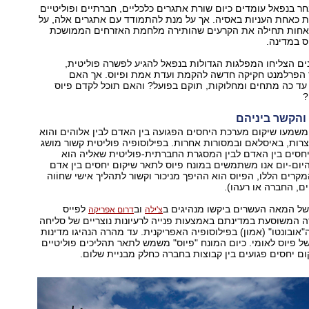
 בנפאל עומדים כיום שורת אתגרים כלכליים, חברתיים ופוליטיים
ת כאחת העניות באסיה. אך על מנת להתמודד עם אתגרים אלה, על
אחות תחילה את הקרעים שהותירה מלחמת האזרחים הממושכת
ס במדינה.
ם הצליחו המפלגות הגדולות בנפאל להגיע לפשרה פוליטית,
 הפרלמנט חקיקה חדשה להקמת ועדת אמת ופיוס. אך האם
עד כה מתחים ומחלוקות, תוקם בפועל? והאם תוכל לקדם פיוס
?
 והקשר ביניהם
משמעו שיקום מערכת היחסים הפגועה בין האדם לבין אלוהים והוא
צרות, באיסלאם ובמסורות אחרות. בפילוסופיה פוליטית קשור מושג
יחסים בין האדם לבין המסגרת החברתית-פוליטית שאליה הוא
ום-יום אנו משתמשים במונח פיוס לתאר שיקום יחסים בין אדם
מקרים הללו, הפיוס הוא ההיפך מניכור וקשור לתהליך אישי שחוֹוה
ם, החברה או רעהו).
ל המאה העשרים ביקשו מנהיגים ב
וב
לפייס
צ'ילה
דרום אפריקה
 המשוסעת במדינתם באמצעות פנייה לרעיונות נוצריים של סליחה
"אובונטו" (אמון) בפילוסופיה האפריקנית. עד מהרה הנהיגו מדינות
של פיוס לאומי. כיום המונח "פיוס" משמש לתאר תהליכים פוליטיים
ם יחסים פגועים בין קבוצות בחברה כחלק מבניית שלום.