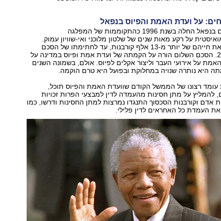
ים: על ועדת האמת והפיוס בנפאל
מלחמת האזרחים בנפאל החלה בשנת 1996 כהתקוממות של המפלגה
איסטית על רקע מאות שנים של שלטון מלוכני ואי-שוויון עמוק.
המלחמה גבתה את חייהם של יותר מ-13 אלף קורבנות, עד לחתימתו של הסכם
שלום בשנת 2006. הסכם השלום הורה על הקמתה של ועדת אמת ופיוס במדינה על
מת על אירועי העבר וליצור אקלים לפיוס. אולם, בשמונה השנים
ה היא נותרה שנויה במחלוקת ובפועל היא טרם הוקמה.
עומד רצונו של הממשל הקודם שוועדת האמת והפיוס תוכל,
 להמליץ על מתן חסינות מהעמדה לדין למבצעי הפרות זכויות
יות אדם וקורבנות הסכסוך התנגדו נמרצות למתן החסינות ודרשו, כמו
, את העמדת כל האחראים לדין פלילי.