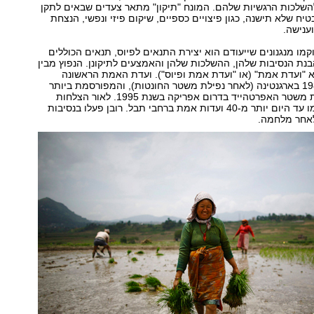
השלכות הרגשיות שלהם. המונח "תיקון" מתאר צעדים שבאים לתקן
יח שלא תישנה, כגון פיצויים כספיים, שיקום פיזי ונפשי, הנצחת
וענישה.
קמו מנגנונים שייעודם הוא יצירת התנאים לפיוס, תנאים הכוללים
בנת הנסיבות שלהן, ההשלכות שלהן והאמצעים לתיקונן. הנפוץ מבין
א "ועדת אמת" (או "ועדת אמת ופיוס"). ועדת האמת הראשונה
הוקמה בשנת 1983 בארגנטינה (לאחר נפילת משטר החונטות), והמפורסמת ביותר
קמה לאחר נפילת משטר האפרטהייד בדרום אפריקה בשנת 1995. לאור הצלחות
ועדות אלה, הוקמו עד היום יותר מ-40 ועדות אמת ברחבי תבל. רובן פעלו בנסיבות
לאחר מלחמה.