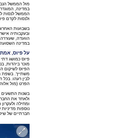
מול הממשל הנבחר
במדינה, המוגדר
הממשל לנסות ל
ולנסות לקדם פיו
בשבועות האחרוני
ובעקבותיה אישר
הוועדה, שעוררה 
במדינה השסועה
על פיוס, אמת
פיוס כמושג דתי 
מוכר ביהדות, בנ
הפיוס לשיקום ה
משתייך. בשפת הי
לבין רעהו. בכל ה
הפרט (מול אלוהי
בשנות התשעים ש
ולאחד את החברה
ומחילה ולעקרון ה
נוספות מדיניות 
חברתיים של שיקו