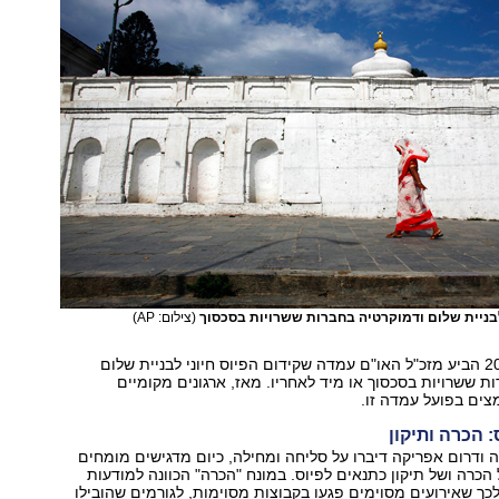
 לבניית שלום ודמוקרטיה בחברות ששרויות בסכסוך
(צילום: AP)
בדו"ח משנת 2004 הביע מזכ"ל האו"ם עמדה שקידום הפיוס חיוני לבניית שלום
ת ששרויות בסכסוך או מיד לאחריו. מאז, ארגונים מקומיים
צים בפועל עמדה זו.
 הכרה ותיקון
לה ודרום אפריקה דיברו על סליחה ומחילה, כיום מדגישים מומחים
כרה ושל תיקון כתנאים לפיוס. במונח "הכרה" הכוונה למודעות
ך שאירועים מסוימים פגעו בקבוצות מסוימות, לגורמים שהובילו