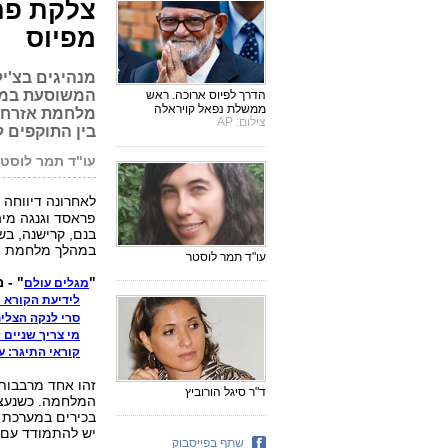
צלקת פת
מפיוס
הדרך לפיוס ארוכה. ראש
ממשלת נפאל קויראלה
מלחמת אזרחים
צילום: AP
בין התוקפים ל
עו"ד תמר לוסטר 
לאחרונה דיווחה 
פראסד וגנגה מיה
במהלך מלחמת ה
עו"ד תמר לוסטר
"
" - 
מגלים עולם
לידיעת הקורא ר
סרי לנקה הצליח
מי צריך שניים 
קוראי התיגר: 
זהו אחד מרבבות 
ד"ר סיגל הורוביץ
המלחמה. כשנעצר
בכירים במערכת ה
יש להתמודד עם 
שתף בפייסבוק