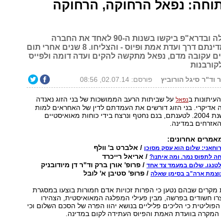
וחה: נפאל הרחוקה, הרחוקה
מנהיגים בצ'ילה ובדרא"פ ביקשו בשנות ה-90 לאחד את החברה
המשוסעת במדינתם דרך ועדת אמת ופיוס - והצליחו. 8 שנים אחרי תום
 עקובה מדם, נפאל מתקשה להקים ועדה דומה ולפייס
קורבנות
וד"ר סיגל הורוביץ
פורסם: 02.07.14, 08:56
העיתונות ב
על שביתות הרעב הממושכות של בני הזוג נאנדה
נפאל
 אדיקרי. בני הזוג דורשים את העמדתם לדין של האחראים למות
בנם, קרישנה, בשנת 2004. לטענתם, בנם נחטף ונרצח בידי כוחות מאואיסטיים
אזרחים במדינה.
מאמרים אחרונים:
/ אלברט ב' וולף
וחאני: שלום הוא עסק מסוכן
/ אריאל רייכרד
ה לתפוס נמר. ומה איתנו?
/ פרופ' אורן ברק וד"ר דן מיודובניק
לטנגו. שלום במעמד צד אחד
/ פרופ' סטיבן א' לובל
עוצמת ארה"ב בסימן שאלה
מקרים שבהם נטען כי הפרות זכויות אדם חמורות בוצעו במסגרת
ו חשודים בפרשה, מבין פעילי המפלגה המאואיסטית, הצהירו
פוליטית כי הליכים פליליים בנושא יהוו הפרה של הסכם השלום וכי
המקרה בוועדת האמת והפיוס העתידה לקום במדינה.