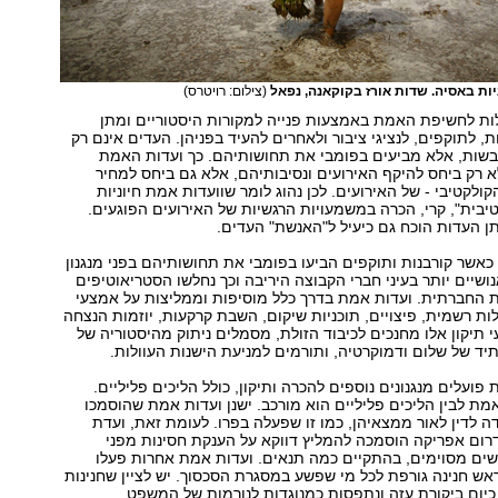
ות באסיה. שדות אורז בקוקאנה, נפאל
(צילום: רויטרס)
ות לחשיפת האמת באמצעות פנייה למקורות היסטוריים ומתן
, לתוקפים, לנציגי ציבור ולאחרים להעיד בפניהן. העדים אינם רק
יבשות, אלא מביעים בפומבי את תחושותיהם. כך ועדות האמת
רק ביחס להיקף האירועים ונסיבותיהם, אלא גם ביחס למחיר
קולקטיבי - של האירועים. לכן נהוג לומר שוועדות אמת חיוניות
יבית", קרי, הכרה במשמעויות הרגשיות של האירועים הפוגעים.
ן העדות הוכח גם כיעיל ל"האנשת" העדים.
כאשר קורבנות ותוקפים הביעו בפומבי את תחושותיהם בפני מנגנון
ושיים יותר בעיני חברי הקבוצה היריבה וכך נחלשו הסטריאוטיפים
ת החברתית. ועדות אמת בדרך כלל מוסיפות וממליצות על אמצעי
צלות רשמית, פיצויים, תוכניות שיקום, השבת קרקעות, יוזמות הנצחה
עי תיקון אלו מחנכים לכיבוד הזולת, מסמלים ניתוק מהיסטוריה של
תיד של שלום ודמוקרטיה, ותורמים למניעת הישנות העוולות.
ועלים מנגנונים נוספים להכרה ותיקון, כולל הליכים פליליים.
אמת לבין הליכים פליליים הוא מורכב. ישנן ועדות אמת שהוסמכו
 לדין לאור ממצאיהן, כמו זו שפעלה בפרו. לעומת זאת, ועדת
רום אפריקה הוסמכה להמליץ דווקא על הענקת חסינות מפני
שים מסוימים, בהתקיים כמה תנאים. ועדות אמת אחרות פעלו
ש חנינה גורפת לכל מי שפשע במסגרת הסכסוך. יש לציין שחנינות
כיום ביקורת עזה ונתפסות כמנוגדות לנורמות של המשפט