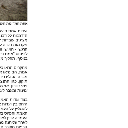
אחת המדינות העני
ועדות אמת פועל
הזדמנות לקורבנות
מציגים עובדות 
מקדמות הכרה לא 
הרגשי - האישי וה
לביסוס "אמת נרט
בנוסף, תהליך מת
מחקרים הראו כי 
אמת, הם נראו אנ
וגברה הסולידריו
תיקון, כגון התנ
וימי זיכרון. אמצ
עוינות ומעבר לע
בצד ועדות האמת פ
היחס בין ועדות 
להמליץ על העמדה
האמת והפיוס בד
העמדה לדין לאנ
לאחר שניתנה מרא
גורפות מעוררות 