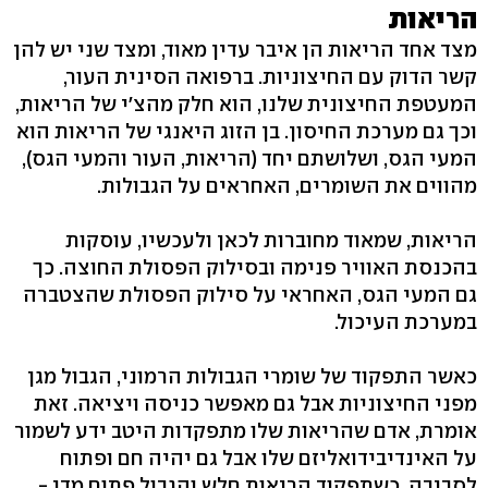
הריאות
מצד אחד הריאות הן איבר עדין מאוד, ומצד שני יש להן
קשר הדוק עם החיצוניות. ברפואה הסינית העור,
המעטפת החיצונית שלנו, הוא חלק מהצ'י של הריאות,
וכך גם מערכת החיסון. בן הזוג היאנגי של הריאות הוא
המעי הגס, ושלושתם יחד (הריאות, העור והמעי הגס),
מהווים את השומרים, האחראים על הגבולות.
הריאות, שמאוד מחוברות לכאן ולעכשיו, עוסקות
בהכנסת האוויר פנימה ובסילוק הפסולת החוצה. כך
גם המעי הגס, האחראי על סילוק הפסולת שהצטברה
במערכת העיכול.
כאשר התפקוד של שומרי הגבולות הרמוני, הגבול מגן
מפני החיצוניות אבל גם מאפשר כניסה ויציאה. זאת
אומרת, אדם שהריאות שלו מתפקדות היטב ידע לשמור
על האינדיבידואליזם שלו אבל גם יהיה חם ופתוח
לסביבה. כשתפקוד הריאות חלש והגבול פתוח מדי -