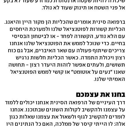
שיכולה להיות שקטה או נסתרת כמו זרע שעוד לא בקע
אל פני השטח או תינוק שעוד לא נולד.
ברפואה סינית אומרים שהכליות הן מקור היין והיאנג.
הכליות קשורות לפוטנציאל שלנו ולמערכת היחסים
עם הלא נודע, הקשורה לפחד - או לביטחון הבסיסי
בחיים. כדי שנוכל לממש את הפוטנציאל שלנו אנחנו
צריכים שיתוף פעולה עם שאר האיברים, אבל גם כוח
רצון ויכולת התמדה. כאשר הכליות חלשות נרגיש
תשושים, ולעתים אפשר לזהות היעדר רצון - תחושה
שאנו "נעים על אוטומט" או קושי לממש הפוטנציאל
האמיתי שלנו.
בחנו את עצמכם
דרך העיניים של הרפואה הסינית אנחנו יכולים ללמוד
על עצמנו ולהקשיב לקולות השונים שבתוכנו. אנחנו
לומדים להקשיב לגוף ולשאול את עצמנו שאלות כגון
אלה: לו הייתי קיסר של ממלכה, האם כל הנתינים היו