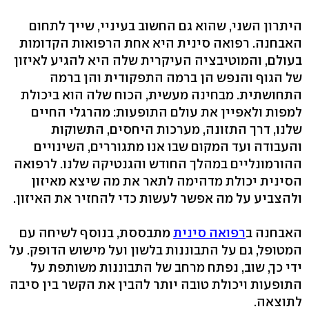
היתרון השני, שהוא גם החשוב בעיניי, שייך לתחום
האבחנה. רפואה סינית היא אחת הרפואות הקדומות
בעולם, והמוטיבציה העיקרית שלה היא להגיע לאיזון
של הגוף והנפש הן ברמה התפקודית והן ברמה
התחושתית. מבחינה מעשית, הכוח שלה הוא ביכולת
למפות ולאפיין את עולם התופעות: מהרגלי החיים
שלנו, דרך התזונה, מערכות היחסים, התשוקות
והעבודה ועד המקום שבו אנו מתגוררים, השינויים
ההורמונליים במהלך החודש והגנטיקה שלנו. לרפואה
הסינית יכולת מדהימה לתאר את מה שיצא מאיזון
ולהצביע על מה אפשר לעשות כדי להחזיר את האיזון.
האבחנה ב
רפואה סינית
מתבססת, בנוסף לשיחה עם
המטופל, גם על התבוננות בלשון ועל מישוש הדופק. על
ידי כך, שוב, נפתח מרחב של התבוננות משותפת על
התופעות ויכולת טובה יותר להבין את הקשר בין סיבה
לתוצאה.