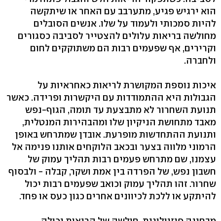
הוא ירגיש פגיע, מתערבב עם האחר או שיתקשה
להיות סמכותי ולעמוד על שלו. אנשים הסובלים
מחולשה בריאות עלולים להצטייר לסביבה כסגורים
וקרירים, אף שפעמים רבות הם משתוקקים לחום
ולחברה.
איכות נוספת המקושרת לריאות כאחראיות על
הגבולות היא ההתמודדות עם היקשרות ופרידה. כאשר
תנועת השחרור לא מתבצעת עד תומה, הגוף-נפש
מאבד מתחושת הניקיון שלו ומהבהירות המנטלית,
ותנועת ההתחדשות מופרעת. אובדן שמתרחש באופן
הרמוני מלווה בצער ובכאב הלוקחים אותנו פנימה אל
עצמנו, שם מתרחש פעמים רבות תהליך עמוק של
חשבון נפש, של הפרדה בין אמת ושקר, קבלה - ולבסוף
שחרור. זהו תהליך עמוק וכואב שפעמים רבות יכול
להיתקע או ללכת לכיוונים אחרים כגון כעס או פחד.
מבחינה פיזיולוגית, חולשה של הריאות יכולה