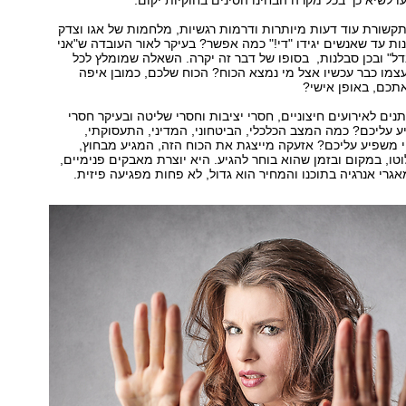
ו לשיא כך בכל מקרה הבחינו הסינים בחוקיות יקום.
שורת עוד דעות מיותרות ודרמות רגשיות, מלחמות של אגו וצדק
ות עד שאנשים יגידו "די!" כמה אפשר? בעיקר לאור העובדה ש"אני
ל" ובכן סבלנות, בסופו של דבר זה יקרה. השאלה שמומלץ לכל
מו כבר עכשיו אצל מי נמצא הכוח? הכוח שלכם, כמובן איפה
כם, באופן אישי?
נים לאירועים חיצוניים, חסרי יציבות וחסרי שליטה ובעיקר חסרי
עליכם? כמה המצב הכלכלי, הביטחוני, המדיני, התעסוקתי,
 משפיע עליכם? אזעקה מייצגת את הכוח הזה, המגיע מבחוץ,
וטו, במקום ובזמן שהוא בוחר להגיע. היא יוצרת מאבקים פנימיים,
גרי אנרגיה בתוכנו והמחיר הוא גדול, לא פחות מפגיעה פיזית.