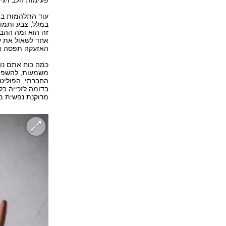
פעימות הלב ויגיע
עוד התלהמות בתק
במלל, צבע ותמונ
זה הוא ומה ההבד
אחד לשאול את עצ
האזעקה תפסה את
כמה כוח אתם נות
משמעות, להשפיע 
החברתי, הפוליטי
בדומה לזכייה בל
מרוקנת נפשית מא