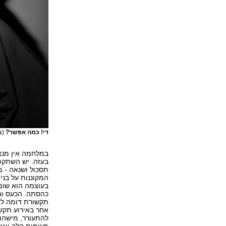
די! כמה אפשר?
(צילו
במלחמה אין מנצח
בעזה. יש השתקפו
תסכול ושנאה - מ
המקוננות על בני
בעוצמה הוא שומע
כהסתה. הכעס וה
תקשורת דומה למ
אחר באירוע תקש
להתעורר, מישהו 