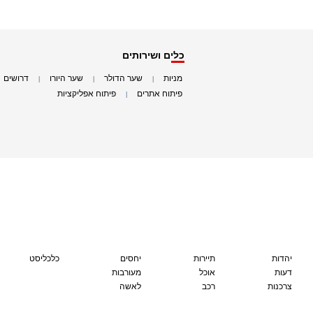
כלים ושירותים
מניות
שער הדולר
שער היורו
דרושים
|
|
|
|
פיתוח אתרים
פיתוח אפליקציות
|
|
יהדות
תיירות
יחסים
כלכליסט
דעות
אוכל
מעורבות
צרכנות
רכב
לאשה