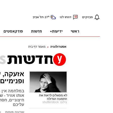
אסטרולוגיה
מאמר דף בית
אזעקה, ע
ופנימיים
במלחמה אין מ
אותו אוויר - 
לא מסוגלים לראות את
התמונה הגדולה
חיצוניים, חסר
צילום: shutterstock
עליכם
שרונה פומס
פו