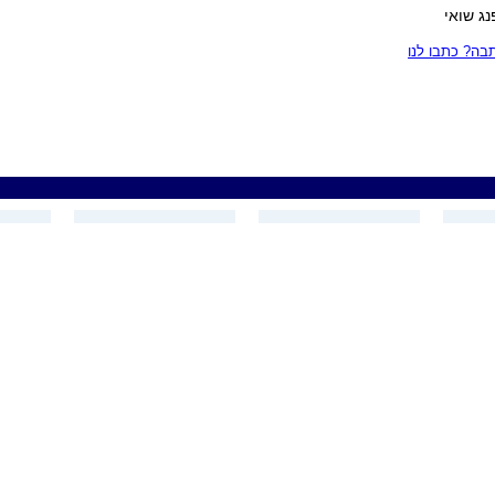
נג שואי
ה? כתבו לנו