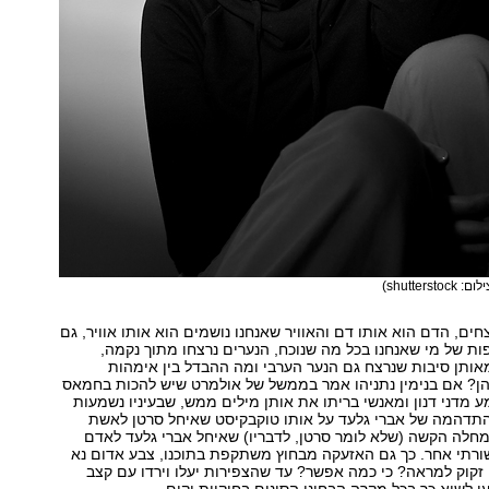
ם: shutterstock)
ים, הדם הוא אותו דם והאוויר שאנחנו נושמים הוא אותו אוויר, גם
ת של מי שאנחנו בכל מה שנוכח, הנערים נרצחו מתוך נקמה,
אותן סיבות שנרצח גם הנער הערבי ומה ההבדל בין אימהות
הן? אם בנימין נתניהו אמר בממשל של אולמרט שיש להכות בחמאס
 מדני דנון ומאנשי בריתו את אותן מילים ממש, שבעיניו נשמעות
תדהמה של אברי גלעד על אותו טוקבקיסט שאיחל סרטן לאשת
חלה הקשה (שלא לומר סרטן, לדבריו) שאיחל אברי גלעד לאדם
ורתי אחר. כך גם האזעקה מבחוץ משתקפת בתוכנו, צבע אדום נא
זקוק למראה? כי כמה אפשר? עד שהצפירות יעלו וירדו עם קצב