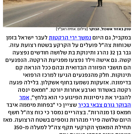
טנק באזור אשכול, הבוקר
(צילום: אחיה ראב"ד)
במקביל, גם היום
נמשך ירי הרקטות
לעבר ישראל בזמן
שכוחות צה"ל פועלים על הקרקע בשטח רצועת עזה.
גבר בן 32 נהרג ותינוקת בת שלושה חודשים נפצעה
קשה. גם אישה וילד נפצעו מפגיעת הרקטה. הנפגעים
הם תושבי הפזורה הבדואית ובהם ככל הנראה קם
תינוקות. חלק מהנפגעים הגיעו למרכז הרפואי
בדימונה. אזעקות נשמעו בחוף אשקלון. בלילה פגעה
רקטה באשדוד וארבע אחרות יורטו. "חמאס ינסה
להגביר את ניסיונות הפיגוע כי הוא בלחץ",
אמר
הבוקר גורם צבאי בכיר
שציין כי "בפחות מיממה איבד
חמאס 13 מנהרות". בצהריים נמסר כי כוח צה"ל חשף
היום שלושה פירי מנהרות נוספים בשטח הרצועה. מאז
תחילת המאמץ הקרקעי תקף צה"ל למעלה מ-350