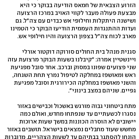
הזרוע הצבאית של חמאס הודיעה בבוקר כי היא
מבצעת פעולה מעבר לקווי האויב במרכז הרצועה
ושישנה היתקלות וחילופי אש כבדים עם צה"ל. גם
ועדות ההתנגדות העממית הודיעו הבוקר כי הטמינו
מארב לכוח צה"ל בצפון הרצועה והיו חילופי אש.
סגנית מנהל בית החולים סורוקה דוקטור אורלי
ויינשטיין אמרה: "קיבלנו בשעות הבוקר מרצועת עזה
שני פצועים שפונו במסוק וברכב. אחד סובל מפגיעת
ראש ומאושפז במחלקה לטיפול נמרץ תחת השגחה,
והשני מאושפז במחלקה הכירורגית וסובל מפגיעת
גפיים. שניהם במצב בינוני".
מתח ביטחוני גבוה מורגש באשכול וכבישים באזור
נסגרו לכשעתיים עד שנפתחו מחדש, ואולם כמה
יישובים לא הוסרה הכוננות במשך שעות ארוכות
מחשש שעוד מחבלים נמצאים בישראל. תושבים באזור
הונחו להסתגר בבתיהם עד לשעות הצהריים. מדוברות