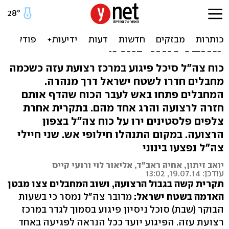
ניסיון חדירה ממנהרה ליישוב
באשכול: נפגעים לצה"ל,
מחבל אחד נהרג
כוח צה"ל סיכל פיגוע במרכז רצועת עזה כשכמה
מחבלים חדרו לשטח ישראל דרך מנהרה.
המחבלים פתחו באש לעבר הכוח שהדף אותם
חזרה לרצועה והרג אחד מהם. בתקרית אחרת
צלפים פלסטינים ירו על כוח צה"ל בצפון
הרצועה. במקום התנהלו חילופי אש. שני חיילי
צה"ל נפצעו בינוני
יואב זיתון, אחיה ראב"ד, אליאור לוי ורועי קייס
עודכן: 19.07.14, 13:02
תקרית קשה בגבול הרצועה, ושוב המחבלים צצו מבטן
האדמה בשטח ישראל:
מדובר צה"ל נמסר כי בשעות
הבוקר (שבת) סוכל ניסיון פיגוע בסמוך לגדר במרכז
רצועת עזה. הפיגוע יועד ככל הנראה לפגיעה באחד