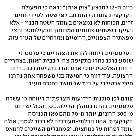
ביום ה-12 למבצע "צוק איתן" נראה כי הפעולה
הקרקעית עומדת להתרחב. לפי שעה, לפי דיווחים
זרים, הכוחות לא נמצאים בעומק השטח הבנוי - אלא
בעיקר בשטחים פתוחים המרוחקים כקילומטר וחצי
מפאתיה הצפוניים, דרומיים ומזרחיים של העיר עזה.
הפלסטינים דיווחו לקראת הצהריים כי פלסטיני
שנסע ברכב נהרג בתקיפת צה"ל בבית חאנון. בצהריים
דיווחו הפלסטינים כי אדם נהרג בתקיפת רכב בדרום
הרצועה. עוד דווח כי חמישה בני משפחה אחת נהרגו
מירי ארטילרי על בית של תושב במזרח העיר.
קודם לכן סוכנות הידיעות הצרפתית דיווחה כי עשרה
פלסטינים נהרגו במהלך הלילה. בסך הכול יש יותר
מ-300 הרוגים, יותר מ-70 מהם מאז הכניסה
הקרקעית. אחוז הבלתי-מעורבים לא ברור לגמרי, אולם
עומד לפחות על כמחצית. 21 מחבלים השייכים לחמאס