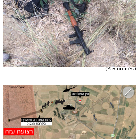
(צילום: דובר צה"ל)