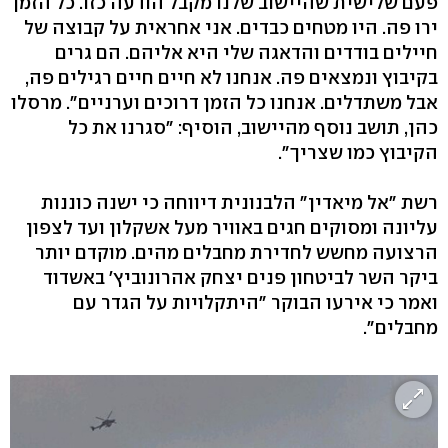
פעם שלישית שהיישוב שלנו מקבל הודעה כזו. כל הזמן
ירו פה. היו מטחים כבדים. אני אחראית על קבוצה של
חיילים בודדים והדאגה שלי היא אליהם. הם גרים
בקיבוץ ונמצאים פה. אנחנו לא חיים חיים רגילים פה,
אבל משתדלים. אנחנו כל הזמן דרוכים וערניים". מרסלו
כהן, תושב נוסף מהיישוב, הוסיף: "סגרנו את כל
הקיבוץ כמו שצריך".
רשת "אל מיאדין" הלבנונית דיווחה כי ישנה כוננות
עליונה ומסוקים חגים באוויר מעל אשקלון ועד לצפון
הרצועה מחשש לחדירת מחבלים מהים. מוקדם יותר
ביקר השר לביטחון פנים יצחק אהרונוביץ' באשדוד
ואמר כי אירעו הבוקר "היתקלויות על הגדר עם
מחבלים".