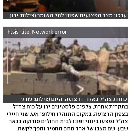
עדכון מצב הפצועים שפונו לתל השומר (צילום: ירון
קלנר)
hlsjs-lite: Network error
כוחות צה"ל באזור הרצועה, היום (צילום: ג'ורג'
גינסברג)
בתקרית אחרת, צלפים פלסטינים ירו על כוח צה"ל
בצפון הרצועה. במקום התנהלו חילופי אש. שני חיילי
צה"ל נפצעו בינוני ופונו לבית החולים סורוקה בבאר
שבע, שם מצבו של אחד מהם החמיר והפך לקשה.